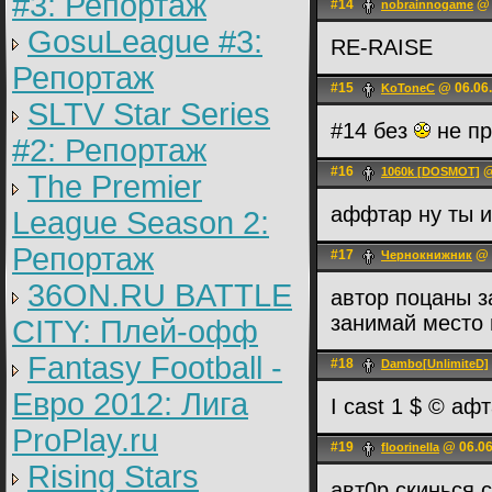
#3: Репортаж
#14
@ 
nobrainnogame
GosuLeague #3:
RE-RAISE
Репортаж
#15
@ 06.06.
KoToneC
SLTV Star Series
#14 без
не пр
#2: Репортаж
#16
@
1060k [DOSMOT]
The Premier
аффтар ну ты 
League Season 2:
Репортаж
#17
@ 
Чернокнижник
36ON.RU BATTLE
автор поцаны з
занимай место
CITY: Плей-офф
Fantasy Football -
#18
Dambo[UnlimiteD]
Евро 2012: Лига
I cast 1 $ © аф
ProPlay.ru
#19
@ 06.06
floorinella
Rising Stars
авт0р скинься 