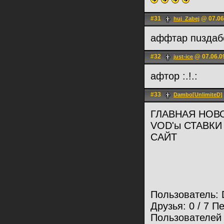
#31
@ 07.06
huj_Zabej
аффтар пuздаб
#32
@ 07.06.0
just-ice
афтор :.!.:
#33
Dambo[UnlimiteD]
ГЛАВНАЯ НОВ
VOD'ы СТАВК
САЙТ
Пользователь: 
Друзья: 0 / 7 
Пользователей 