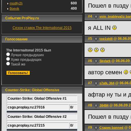
600
modify2h
Пошел в пuзду
400
Boevik
#4
voin_brableya[iz ba
События ProPlay.ru
я ALL IN
Сезон ставок The International 2015
#5
@ 06.06.0
top1skill
Голосование
The Internaitonal 2015 был
Лучше предыдуших
Хуже предыдущих
#6
@ 06.06.09 
Skylark
Такой же
автор семен
#7
@ 06.06.0
s7alk. 364
Counter-Strike: Global Offensive
афтар ну ты и 
Counter-Strike: Global Offensive #1
#8
@ 06.06.09 2
З6484
csgo.proplay.ru:27016
0/
Пошел в пuзду
Counter-Strike: Global Offensive #2
csgo.proplay.ru:27215
0/
#9
@ 06
Старик banned