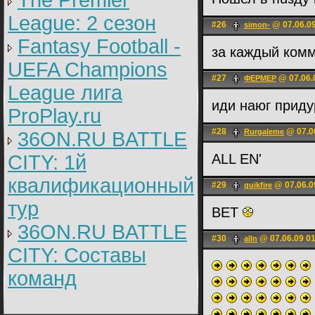
The Premier
League: 2 cезон
#26
@ 07.06.09
simon-
Fantasy Football -
за каждый комм
UEFA Champions
#27
@ 07.06.
ФЕРМЕР
League лига
иди наюг прид
ProPlay.ru
#28
@ 07.0
Rurgaleme
36ON.RU BATTLE
CITY: 1й
ALL EN'
квалификационный
#29
@ 07.06.0
quikfire
тур
BET
36ON.RU BATTLE
#30
@ 07.06.09 0
alln
CITY: Составы
команд