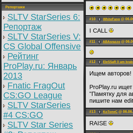
Репортажи
SLTV StarSeries 6:
#10
@ 06.0
WhiteFаng
Репортаж
I CALL
SLTV StarSeries V:
#11
@ 06.0
ABAsrazzo
CS Global Offensive
Рейтинг
#12
EleSSaR [I am brabl
ProPlay.ru: Январь
Ищем авторов!
2013
Fnatic FragOut
ProPlay.ru ище
CS:GO League
"Памятку для а
пишите нам edi
SLTV StarSeries
#13
@ 06.06.
KoToneC
#4 CS:GO
SLTV Star Series
RAISE