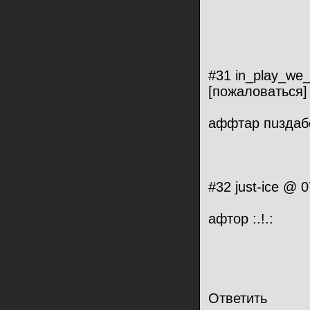
#31 in_play_we_
[пожаловаться]
аффтар пuздаб
#32 just-ice @ 
афтор :.!.:
Ответить