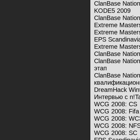
ClanBase Natio
KODE5 2009
ClanBase Nation
Extreme Masters 
Extreme Master
EPS Scandinavia
Extreme Masters
ClanBase Natio
ClanBase Natio
этап
ClanBase Nation
квалификацион
DreamHack Winte
Интервью с n!T
WCG 2008: CS
WCG 2008: Fifa
WCG 2008: WC
WCG 2008: NFS 
WCG 2008: SC