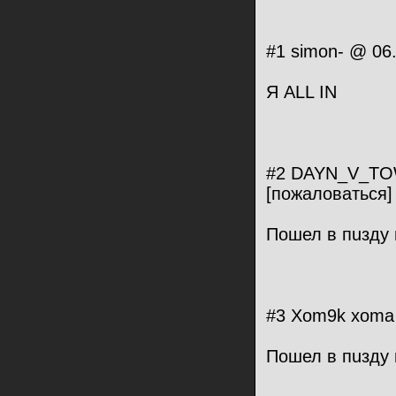
#1 simon- @ 06
Я ALL IN
#2 DAYN_V_TOW
[пожаловаться]
Пошел в пuзду 
#3 Xom9k xoma 
Пошел в пuзду 