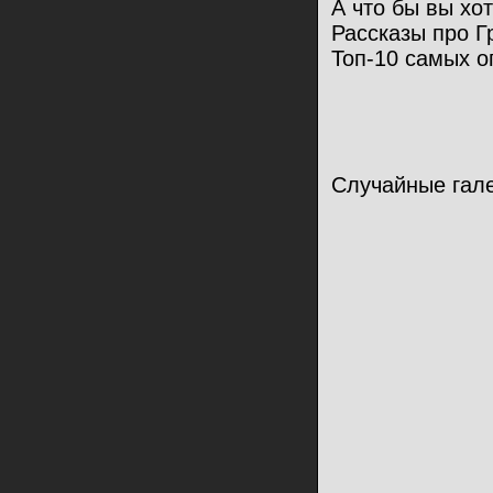
А что бы вы хот
Рассказы про Гр
Топ-10 самых оп
Случайные гал