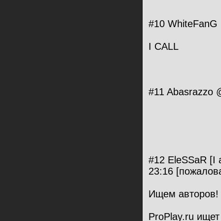
#10 WhiteFаnG 
I CALL
#11 Abasrazzo 
#12 EleSSaR [I 
23:16 [пожалов
Ищем авторов!
ProPlay.ru ище