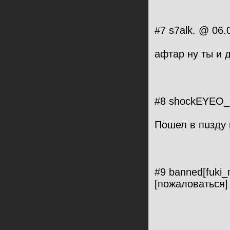
#7 s7alk. @ 06.
афтар ну ты и 
#8 shockEYEO_O
Пошел в пuзду 
#9 banned[fuki_
[пожаловаться]