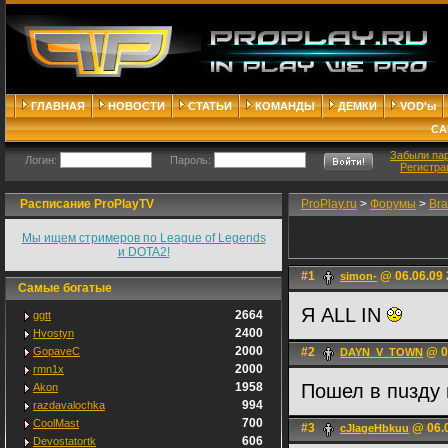
ГЛАВНАЯ
НОВОСТИ
СТАТЬИ
КОМАНДЫ
ДЕМКИ
VOD'ы
СА
Забыли па
Логин:
Пароль:
Регистра
Расписание ProPlayTV
ProPlay.ru
>
Форумы
>
Bra
Мы ищем стримеров по League of Legends
и DOTA2!
#1
@ 06.06.09 
simon-
Самые богатые
Я ALL IN
2664
ggtt
2400
Hvostyn
2000
GopaveC
#2
@ 0
DAYN_V_TOWN
2000
rmn1x
1958
Пошел в пuзду
Akon
994
razdavalochka
700
CoolMast
#3
@ 06.0
cJIageHbkuu
606
Devostatortk