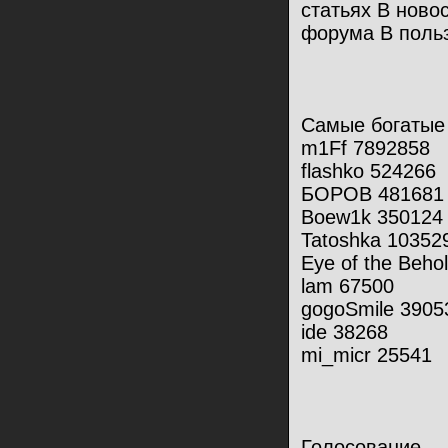
статьях В ново
форума В польз
Самые богатые
m1Ff 7892858
flashko 524266
БОРОВ 481681
Boew1k 350124
Tatoshka 10352
Eye of the Beho
lam 67500
gogoSmile 3905
ide 38268
mi_micr 25541
Голосование