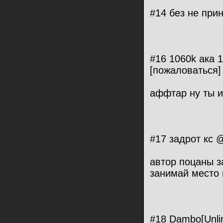
#14 без не при
#16 1060k ака 
[пожаловаться]
аффтар ну ты 
#17 задрот кс 
автор поцаны з
занимай место 
#18 Dambo[Unli