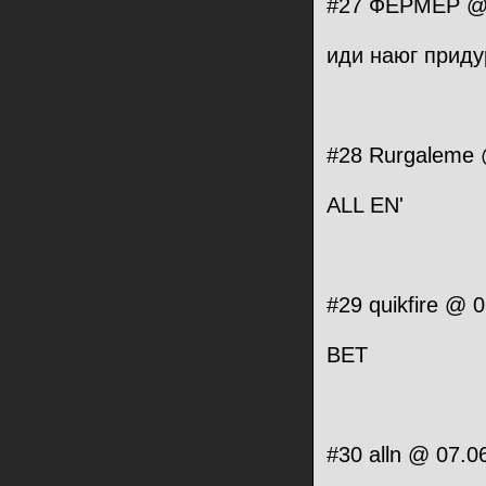
#27 ФЕРМЕР @ 0
иди наюг приду
#28 Rurgaleme 
ALL EN'
#29 quikfire @ 
BET
#30 alln @ 07.0