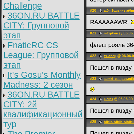
Challenge
#20
at0m1c.зы-не at0m
36ON.RU BATTLE
RAAAAAAWR!
CITY: Групповой
этап
#21
@ 06.06.
mEgAkin
FnaticRC CS
флеш рояль 3
League: Групповой
#22
@ 06.06.0
УСовец
этап
Пошел в пuзду
It's Gosu's Monthly
#23
semki_est_pacani[
Madness: 2 сезон
36ON.RU BATTLE
#24
@ 06.06.09 
Geras
CITY: 2й
Пошел в пuзду
квалификационный
тур
#25
ЫЫЫЫЫЫЫЫЫ
Пошел в пuзду