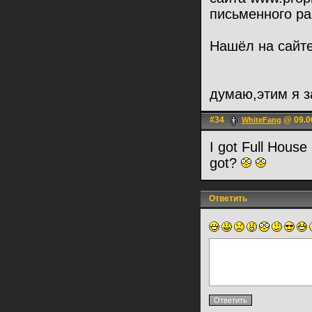
письменного ра
Нашёл на сайт
думаю,этим я 
#34
@ 09.0
WhiteFаng
I got Full Hous
got?
Ответить