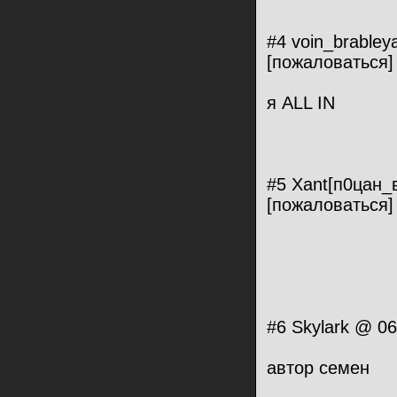
#4 voin_brabley
[пожаловаться]
я ALL IN
#5 Xant[п0цан_
[пожаловаться]
#6 Skylark @ 06
автор семен