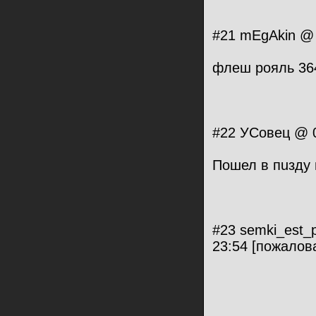
#21 mEgAkin @ 
флеш рояль 36
#22 УСовец @ 0
Пошел в пuзду 
#23 semki_est_p
23:54 [пожалов