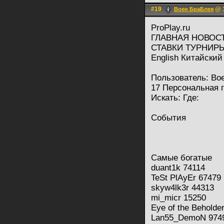
#19
@ 1
Воен БраБлея
ProPlay.ru
ГЛАВНАЯ НОВОС
СТАВКИ ТУРНИР
English Китайский
Пользователь: Вое
17 Персональная 
Искать: Где:
События
Самые богатые
duant1k 74114
TeSt PlAyEr 67479
skyw4lk3r 44313
mi_micr 15250
Eye of the Beholde
Lan55_DemoN 974