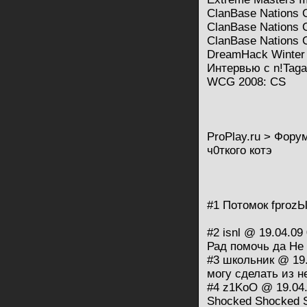
ClanBase Nations 
ClanBase Nations 
ClanBase Nations 
DreamHack Winter 2
Интервью с n!Taga
WCG 2008: CS
ProPlay.ru > Фору
ч0ткого котэ
#1 Потомок fprоzЫ
#2 isnl @ 19.04.09
Рад помочь да Не 
#3 школьник @ 19.
могу сделать из н
#4 z1KoO @ 19.04.
Shocked Shocked 