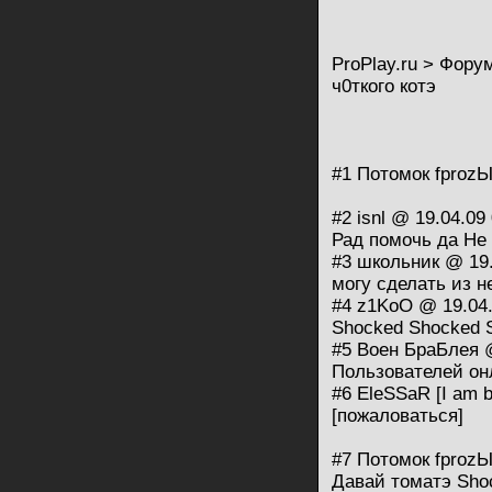
ProPlay.ru > Фору
ч0ткого котэ
#1 Потомок fprоzЫ
#2 isnl @ 19.04.09
Рад помочь да Не 
#3 школьник @ 19.
могу сделать из н
#4 z1KoO @ 19.04.
Shocked Shocked 
#5 Воен БраБлея @
Пользователей он
#6 EleSSaR [I am b
[пожаловаться]
#7 Потомок fprоzЫ
Давай томатэ Sho