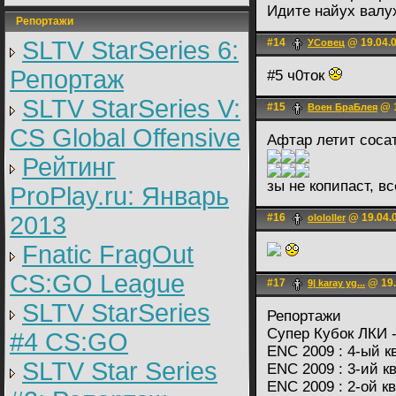
Идите найух вал
Репортажи
SLTV StarSeries 6:
#14
@ 19.04.0
УСовец
Репортаж
#5 ч0ток
SLTV StarSeries V:
#15
@ 1
Воен БраБлея
CS Global Offensive
Афтар летит соса
Рейтинг
зы не копипаст, в
ProPlay.ru: Январь
2013
#16
@ 19.04.0
olololler
Fnatic FragOut
CS:GO League
#17
@ 19.
9| karay yg...
SLTV StarSeries
Репортажи
Супер Кубок ЛКИ - 
#4 CS:GO
ENC 2009 : 4-ый 
SLTV Star Series
ENC 2009 : 3-ий 
ENC 2009 : 2-ой 