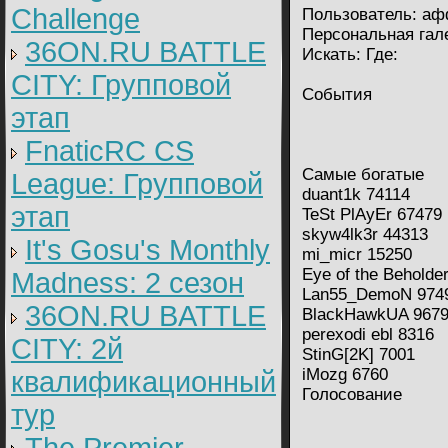
Challenge
Пользователь: афф
Персональная гал
36ON.RU BATTLE
Искать: Где:
CITY: Групповой
События
этап
FnaticRC CS
Самые богатые
League: Групповой
duant1k 74114
этап
TeSt PlAyEr 67479
skyw4lk3r 44313
It's Gosu's Monthly
mi_micr 15250
Eye of the Beholde
Madness: 2 сезон
Lan55_DemoN 974
36ON.RU BATTLE
BlackHawkUA 967
perexodi ebl 8316
CITY: 2й
StinG[2K] 7001
iMozg 6760
квалификационный
Голосование
тур