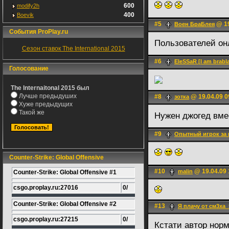
600
modify2h
400
Boevik
#5
@ 19
Воен БраБлея
События ProPlay.ru
Пользователей он
Сезон ставок The International 2015
#6
EleSSaR [I am brabla
Голосование
The Internaitonal 2015 был
Лучше предыдуших
#8
@ 19.04.09 0
зотка
Хуже предыдущих
Такой же
Нужен джогед вме
#9
Опытный игрок за
Counter-Strike: Global Offensive
#10
@ 19.04.09 
malin
Counter-Strike: Global Offensive #1
csgo.proplay.ru:27016
0/
Counter-Strike: Global Offensive #2
#13
Я плачу от см3ха
csgo.proplay.ru:27215
0/
Кстати автор нор