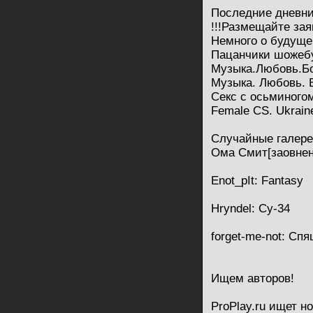
Последние дневн
!!!Размещайте заяв
Немного о будуще
Пацанчики шожебу
Музыка.Любовь.Бол
Музыка. Любовь. Б
Секс с осьминого
Female CS. Ukraine
Случайные галер
Ома Смит[заовнены
Enot_pIt: Fantasy
Hryndel: Су-34
forget-me-not: Сп
Ищем авторов!
ProPlay.ru ищет н