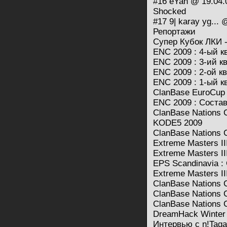
#16 eYah @ 19.04.
Shocked
#17 9| karay yg...
Репортажи
Супер Кубок ЛКИ - 
ENC 2009 : 4-ый 
ENC 2009 : 3-ий 
ENC 2009 : 2-ой 
ENC 2009 : 1-ый 
ClanBase EuroCup
ENC 2009 : Соста
ClanBase Nations
KODE5 2009
ClanBase Nations C
Extreme Masters III
Extreme Masters I
EPS Scandinavia : 
Extreme Masters I
ClanBase Nations 
ClanBase Nations 
ClanBase Nations 
DreamHack Winter 2
Интервью с n!Taga