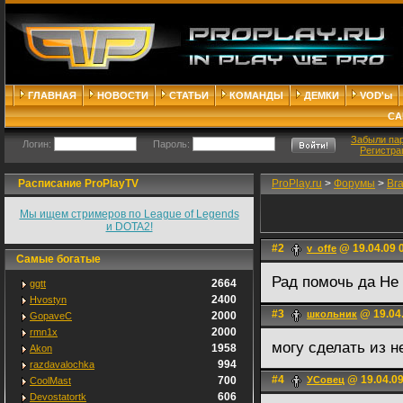
ГЛАВНАЯ
НОВОСТИ
СТАТЬИ
КОМАНДЫ
ДЕМКИ
VOD'ы
СА
Забыли па
Логин:
Пароль:
Регистра
Расписание ProPlayTV
ProPlay.ru
>
Форумы
>
Br
Мы ищем стримеров по League of Legends
и DOTA2!
#2
@ 19.04.09 
v_offe
Самые богатые
Рад помочь да Н
2664
ggtt
2400
Hvostyn
#3
@ 19.04.
школьник
2000
GopaveC
2000
rmn1x
могу сделать из н
1958
Akon
994
razdavalochka
#4
@ 19.04.09
700
УСовец
CoolMast
606
Devostatortk