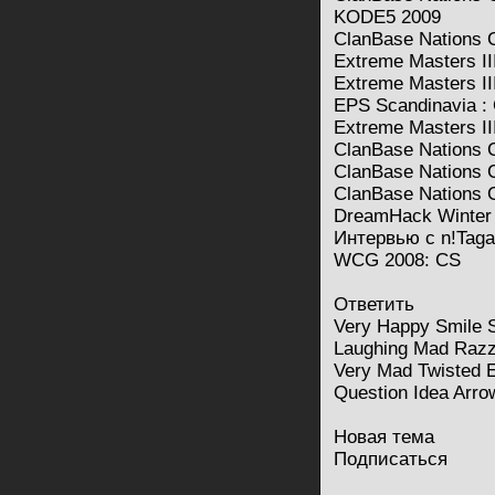
KODE5 2009
ClanBase Nations C
Extreme Masters III
Extreme Masters I
EPS Scandinavia : 
Extreme Masters I
ClanBase Nations 
ClanBase Nations 
ClanBase Nations 
DreamHack Winter 2
Интервью с n!Taga
WCG 2008: CS
Ответить
Very Happy Smile 
Laughing Mad Razz 
Very Mad Twisted E
Question Idea Arro
Новая тема
Подписаться