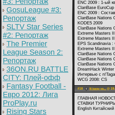
#3: Репортаж
ENC 2009 : 1-ый 
ClanBase EuroCup
GosuLeague #3:
ENC 2009 : Соста
Репортаж
ClanBase Nations
KODE5 2009
SLTV Star Series
ClanBase Nations C
Extreme Masters III
#2: Репортаж
Extreme Masters I
The Premier
EPS Scandinavia : 
Extreme Masters I
League Season 2:
ClanBase Nations 
Репортаж
ClanBase Nations 
ClanBase Nations 
36ON.RU BATTLE
DreamHack Winter 2
Интервью с n!Taga
CITY: Плей-офф
WCG 2008: CS
Fantasy Football -
#18
@ 19.
9| karay yg...
Евро 2012: Лига
ГЛАВНАЯ НОВОС
ProPlay.ru
СТАВКИ ТУРНИР
English Китайский
Rising Stars