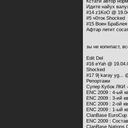
Кстати автор норм
Идите найух валу
#14 z1KoO @ 19.04
#5 ч0ток Shocked
#15 Воен БраБлея 
Афтар летит соса
зы не копипаст, в
Edit Del
#16 eYah @ 19.04.
Shocked
#17 9| karay yg...
Репортажи
Супер Кубок ЛКИ - 
ENC 2009 : 4-ый 
ENC 2009 : 3-ий 
ENC 2009 : 2-ой 
ENC 2009 : 1-ый 
ClanBase EuroCup
ENC 2009 : Соста
ClanBase Nations