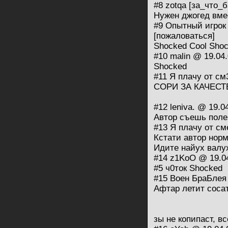
#8 zotqa [за_что_
Нужен джогед вме
#9 Опытный игрок 
[пожаловаться]
Shocked Cool Sho
#10 malin @ 19.04
Shocked
#11 Я плачу от см
CОРИ ЗА КАЧЕСТВ
#12 leniva. @ 19.0
Автор съешь поле
#13 Я плачу от см
Кстати автор норм
Идите найух валу
#14 z1KoO @ 19.04
#5 ч0ток Shocked
#15 Воен БраБлея 
Афтар летит соса
зы не копипаст, в