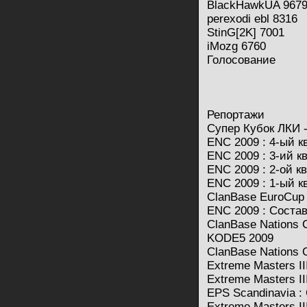
BlackHawkUA 967
perexodi ebl 8316
StinG[2K] 7001
iMozg 6760
Голосование
Репортажи
Супер Кубок ЛКИ - 
ENC 2009 : 4-ый 
ENC 2009 : 3-ий 
ENC 2009 : 2-ой 
ENC 2009 : 1-ый 
ClanBase EuroCup
ENC 2009 : Соста
ClanBase Nations
KODE5 2009
ClanBase Nations C
Extreme Masters III
Extreme Masters I
EPS Scandinavia : 
Extreme Masters I