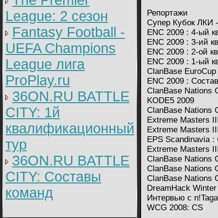
The Premier
League: 2 cезон
Репортажи
Супер Кубок ЛКИ - 
Fantasy Football -
ENC 2009 : 4-ый 
ENC 2009 : 3-ий 
UEFA Champions
ENC 2009 : 2-ой 
League лига
ENC 2009 : 1-ый 
ClanBase EuroCup
ProPlay.ru
ENC 2009 : Соста
ClanBase Nations
36ON.RU BATTLE
KODE5 2009
CITY: 1й
ClanBase Nations C
Extreme Masters III
квалификационный
Extreme Masters I
EPS Scandinavia : 
тур
Extreme Masters I
36ON.RU BATTLE
ClanBase Nations 
ClanBase Nations 
CITY: Составы
ClanBase Nations 
DreamHack Winter 2
команд
Интервью с n!Taga
WCG 2008: CS