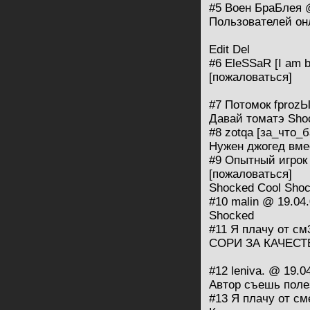
#5 Воен БраБлея @
Пользователей он
Edit Del
#6 EleSSaR [I am b
[пожаловаться]
#7 Потомок fprоzЫ
Давай томатэ Sho
#8 zotqa [за_что_
Нужен джогед вме
#9 Опытный игрок 
[пожаловаться]
Shocked Cool Sho
#10 malin @ 19.04
Shocked
#11 Я плачу от см
CОРИ ЗА КАЧЕСТВ
#12 leniva. @ 19.0
Автор съешь поле
#13 Я плачу от см