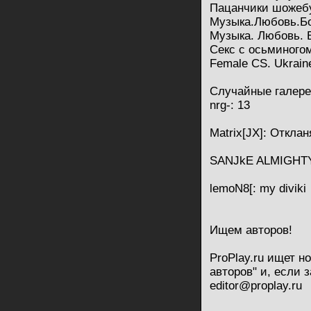
Пацанчики шожебу
Музыка.Любовь.Бол
Музыка. Любовь. Б
Секс с осьминого
Female CS. Ukraine
Случайные галер
nrg-: 13
Matrix[JX]: Отклан
SANJkE ALMIGHTY
lemoN8[: my diviki
Ищем авторов!
ProPlay.ru ищет н
авторов" и, если 
editor@proplay.ru