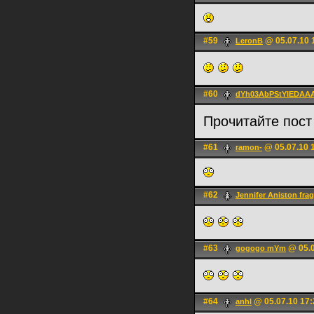
#59
@ 05.07.10 
LerоnB
#60
dYh03AbPStYlEDAAA[
Прочитайте пост
#61
@ 05.07.10 
ramon-
#62
Jennifer Aniston frag
#63
@ 05.0
gogogo mYm
#64
@ 05.07.10 17:
anhl