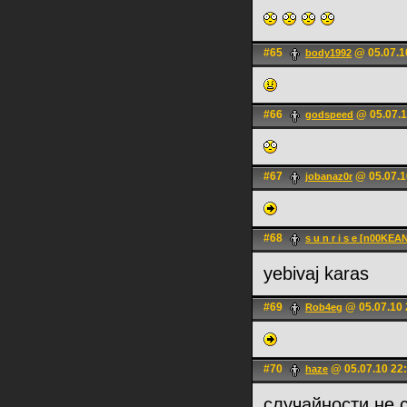
#65
@ 05.07.1
body1992
#66
@ 05.07.1
godspeed
#67
@ 05.07.1
jobanaz0r
#68
s u n r i s e [n00KEA
yebivaj karas
#69
@ 05.07.10 
Rob4eg
#70
@ 05.07.10 22
haze
случайности не