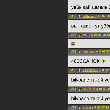
уе6ывай шмель
#53
@ 05.07.10
bilvbane
вы такие тут у3
#54
@ 05.07.10 15
fnt_R
#55
@ 05.07
robbinwOw
460ССАНОК
#56
@ 05.07
KAKTOTAK
bilvbane такой y
#57
@ 05.07.1
LOL PRO
bilvbane такой y
#58
@ 05.07.10 
jk 36484