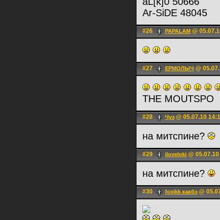
aL[k]0 50666
Ar-SiDE 48045
#26
@ 05.07.1
PAPALAM
#27
@ 05.07.
ЕРМОЛЫЧ
THE MOUTSPO
#28
@ 05.07.10 14:
Чуз
на митспине?
#29
@ 05.07.10
iloveloki
на митспине?
#30
@ 05.07
foxikk какбэ