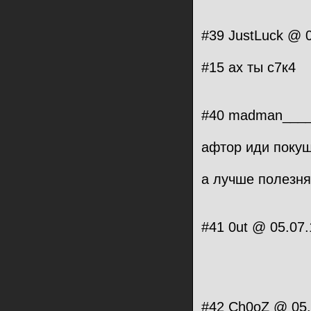
#39 JustLuck @ 0
#15 ах ты c7к4
#40 madman_____
афтор иди покуш
а лучше полезня
#41 0ut @ 05.07.
#42 Ch0oZ @ 05.