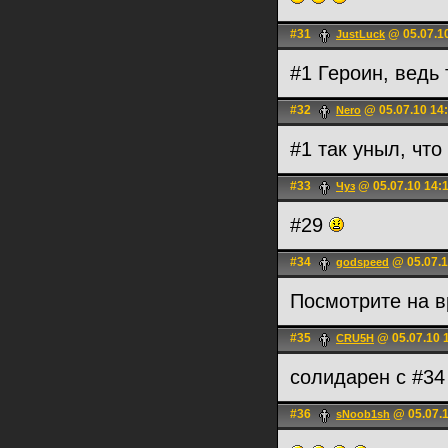
#31
@ 05.07.1
JustLuck
#1 Героин, ведь 
#32
@ 05.07.10 14
Nero
#1 так уныл, что
#33
@ 05.07.10 14:
Чуз
#29
#34
@ 05.07.1
godspeed
Посмотрите на 
#35
@ 05.07.10 
CRU5H
солидарен с #34
#36
@ 05.07.1
sNoob1sh