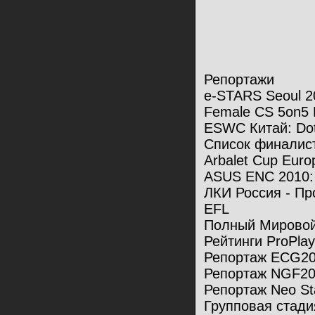
Репортажи
e-STARS Seoul 2
Female CS 5on5 
ESWC Китай: Do
Список финалис
Arbalet Cup Europ
ASUS ENC 2010: 
ЛКИ Россия - Пр
EFL
Полный Мировой
Рейтинги ProPlay
Репортаж ECG2
Репортаж NGF2
Репортаж Neo St
Групповая стади