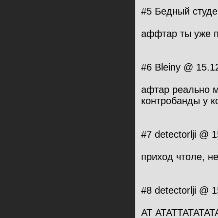
#5 Бедный студе
аффтар ты уже 
#6 Bleiny @ 15.1
афтар реально 
контробанды у ко
#7 detectorlji @
приход чтоле, н
#8 detectorlji @
АТ АТАТТАТАТАТ