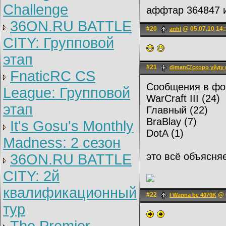
Challenge
аффтар 364847 
36ON.RU BATTLE
#20
@ 05.07.10 14:
anhl
CITY: Групповой
этап
#21
dimanC[скоро уйду 
FnaticRC CS
Сообщения в фо
League: Групповой
WarCraft III (24)
этап
Главный (22)
BraBlay (7)
It's Gosu's Monthly
DotA (1)
Madness: 2 сезон
это всё объясня
36ON.RU BATTLE
CITY: 2й
квалификационный
#22
@ 0
I Wanna be 4070K
тур