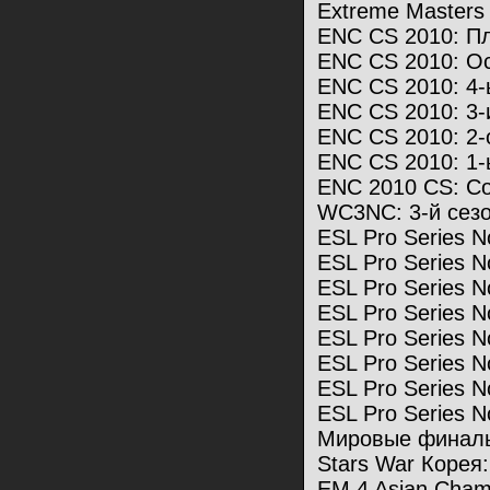
Extreme Masters 4
ENC CS 2010: П
ENC CS 2010: О
ENC CS 2010: 4
ENC CS 2010: 3
ENC CS 2010: 2
ENC CS 2010: 1
ENC 2010 CS: С
WC3NC: 3-й сез
ESL Pro Series No
ESL Pro Series No
ESL Pro Series 
ESL Pro Series 
ESL Pro Series N
ESL Pro Series 
ESL Pro Series N
ESL Pro Series N
Мировые финалы
Stars War Корея
EM 4 Asian Champ