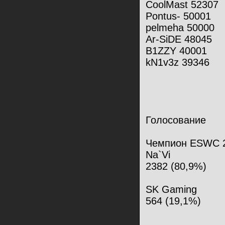
CoolMast 52307
Pontus- 50001
pelmeha 50000
Ar-SiDE 48045
B1ZZY 40001
kN1v3z 39346
Голосование
Чемпион ESWC 2
Na`Vi
2382 (80,9%)
SK Gaming
564 (19,1%)