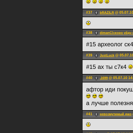
#37
@ 05.07.10
bRAZILR
#38
dimanC[скоро уйду 
#15 археолог ск
#39
@ 05.07.1
JustLuck
#15 ах ты c7к4
#40
@ 05.07.10 14
.1699
афтор иди покуш
а лучше полезня
#41
невозмутимый джо