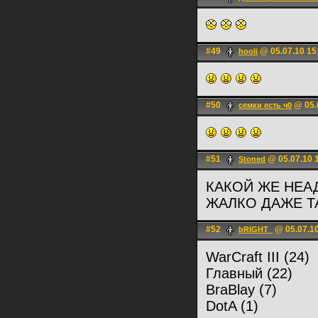
#49
@ 05.07.10 15
hooli
#50
@ 05.
семки есть ч0
#51
@ 05.07.10 
Stoned
КАКОЙ ЖЕ НЕА
ЖАЛКО ДАЖЕ Т
#52
@ 05.07.10
bRIGHT_
WarCraft III (24)
Главный (22)
BraBlay (7)
DotA (1)