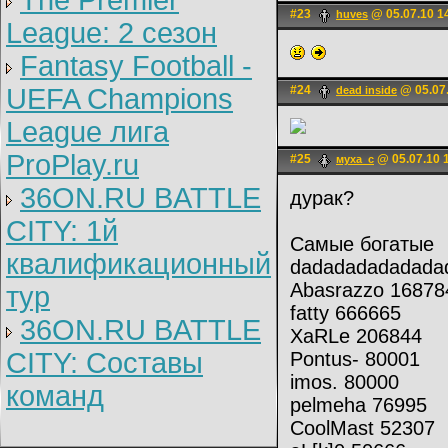
The Premier
#23
@ 05.07.10 1
huves
League: 2 cезон
Fantasy Football -
UEFA Champions
#24
@ 05.07.
dead inside
League лига
ProPlay.ru
#25
@ 05.07.10 
муха_с
36ON.RU BATTLE
дурак?
CITY: 1й
Самые богатые
квалификационный
dadadadadadadad
Abasrazzo 16878
тур
fatty 666665
36ON.RU BATTLE
XaRLe 206844
CITY: Составы
Pontus- 80001
imos. 80000
команд
pelmeha 76995
CoolMast 52307