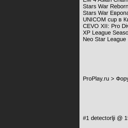
Stars War Rebor
Stars War Европ
UNICOM cup в К
CEVO XII: Pro Div
XP League Seas
Neo Star League
ProPlay.ru > Ф
#1 detectorlji @