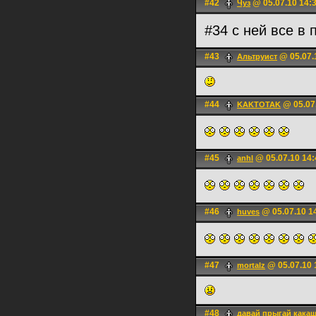
#42
@ 05.07.10 14:
Чуз
#34 с ней все в
#43
@ 05.07.
Альтруист
#44
@ 05.07
KAKTOTAK
#45
@ 05.07.10 14:
anhl
#46
@ 05.07.10 1
huves
#47
@ 05.07.10 
mortalz
#48
давай прыгай кака