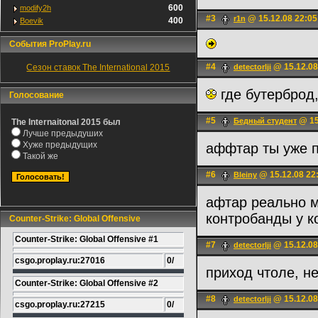
600
modify2h
#3
@ 15.12.08 22:05
r1n
400
Boevik
События ProPlay.ru
#4
@ 15.12.08
Сезон ставок The International 2015
detectorlji
где бутерброд,
Голосование
#5
@ 15
Бедный студент
The Internaitonal 2015 был
Лучше предыдуших
Хуже предыдущих
аффтар ты уже 
Такой же
#6
@ 15.12.08 22
Bleiny
афтар реально 
контробанды у к
Counter-Strike: Global Offensive
Counter-Strike: Global Offensive #1
#7
@ 15.12.08
detectorlji
csgo.proplay.ru:27016
0/
приход чтоле, н
Counter-Strike: Global Offensive #2
#8
@ 15.12.08
detectorlji
csgo.proplay.ru:27215
0/