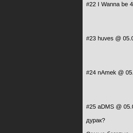
#22 I Wanna be 
#23 huves @ 05.
#24 nAmek @ 05.
#25 aDMS @ 05.0
дурак?