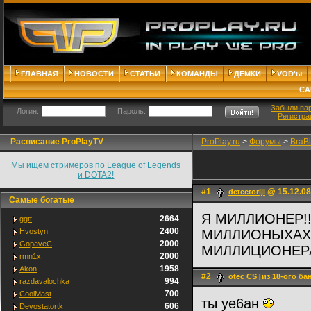
ГЛАВНАЯ
НОВОСТИ
СТАТЬИ
КОМАНДЫ
ДЕМКИ
VOD'ы
СА
Забыли па
Логин:
Пароль:
Регистра
Расписание ProPlayTV
ProPlay.ru
>
Форумы
>
BraB
Мы ищем стримеров по League of Legends
и DOTA2!
#1
@ 15.12.08
detectorlji
Самые богатые
Я МИЛЛИОНЕР!
2664
ggtt
2400
Hvostyn
МИЛЛИОНЫХАХА
2000
GopaveC
МИЛЛИЦИОНЕРА
2000
rmn1x
1958
Akon
#2
otec CS [из 18-ого ба
994
razdavalochka
700
CoolMast
ты уе6ан
606
Devostatortk