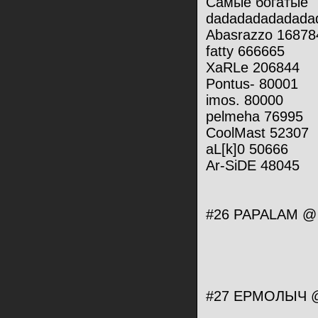
Самые богатые
dadadadadadadad
Abasrazzo 16878
fatty 666665
XaRLe 206844
Pontus- 80001
imos. 80000
pelmeha 76995
CoolMast 52307
aL[k]0 50666
Ar-SiDE 48045
#26 PAPALAM @ 0
#27 ЕРМОЛЫЧ @ 