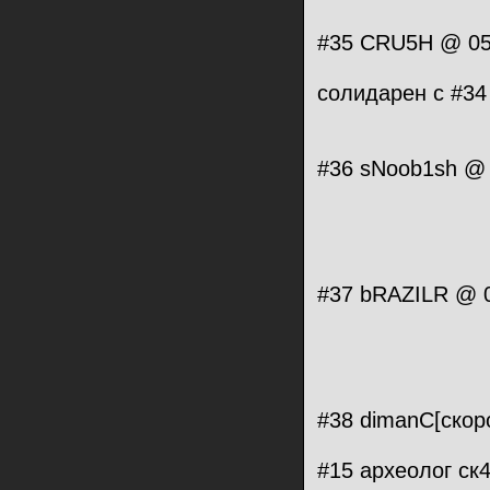
#35 CRU5H @ 05.
солидарен с #34
#36 sNoob1sh @ 
#37 bRAZILR @ 0
#38 dimanC[скоро
#15 археолог ск