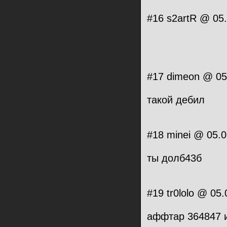
#16 s2artR @ 05.
#17 dimeon @ 05
такой дебил
#18 minei @ 05.0
ты долб43б
#19 tr0lolo @ 05
аффтар 364847 