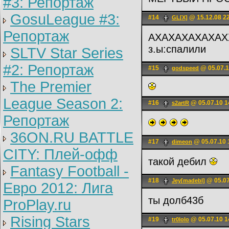
#3: Репортаж
GosuLeague #3:
#14
@ 15.12.08 2
GL[X]
Репортаж
АХАХАХАХАХАХХ
з.ы:спалили
SLTV Star Series
#2: Репортаж
#15
@ 05.07.1
godspeed
The Premier
League Season 2:
#16
@ 05.07.10 1
s2artR
Репортаж
36ON.RU BATTLE
#17
@ 05.07.10 
dimeon
CITY: Плей-офф
такой дебил
Fantasy Football -
#18
@ 05.07
Jey[madebl]
Евро 2012: Лига
ты долб43б
ProPlay.ru
Rising Stars
#19
@ 05.07.10 1
tr0lolo