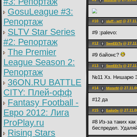
#3: Репортаж
#9
@ 27.11.08
MisterM
GosuLeague #3:
Репортаж
#10
@ 27.11.
sluff - wtf
SLTV Star Series
#9 :palevo:
#2: Репортаж
#12
@ 27.11
SweEEtTy
The Premier
#9 байонс?
League Season 2:
#13
@ 27.11
SweEEtTy
Репортаж
№11 Хз. Нишарю 3
36ON.RU BATTLE
#14
@ 27.11.0
MisterM
CITY: Плей-офф
#12 да
Fantasy Football -
Евро 2012: Лига
#15
@ 27.11.0
Байр0н
ProPlay.ru
#8 Из-за таких ка
беспредел. Удаля
Rising Stars