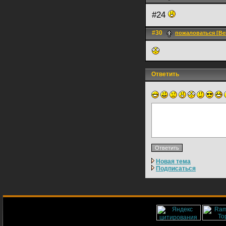
#24
#30
пожаловаться [Bel
Ответить
Новая тема
Подписаться