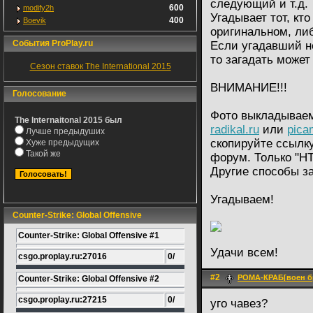
следующий и т.д.
600
modify2h
Угадывает тот, кт
400
Boevik
оригинальном, либ
События ProPlay.ru
Если угадавший н
то загадать может
Сезон ставок The International 2015
ВНИМАНИЕ!!!
Голосование
Фото выкладываем
The Internaitonal 2015 был
radikal.ru
или
pica
Лучше предыдуших
скопируйте ссылку
Хуже предыдущих
Такой же
форум. Только "HT
Другие способы з
Угадываем!
Counter-Strike: Global Offensive
Counter-Strike: Global Offensive #1
Удачи всем!
csgo.proplay.ru:27016
0/
#2
РОМА-КРАБ[воен б
Counter-Strike: Global Offensive #2
csgo.proplay.ru:27215
0/
уго чавез?