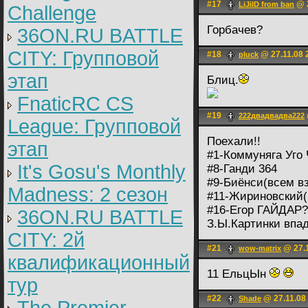
#17
@ 2
LiJilD from ban
Challenge
Горбачев?
36ON.RU BATTLE
CITY: Групповой
#18
@ 27.11.08 
pluck
этап
Блиц.
FnaticRC CS
#19
222двадвадва222
League: Групповой
Поехали!!
этап
#1-Коммуняга Уго
It's Gosu's Monthly
#8-Ганди 364
#9-Биёнси(всем вз
Madness: 2 сезон
#11-Жириновский(
#16-Егор ГАЙДАР
36ON.RU BATTLE
З.Ы.Картинки впа
CITY: 2й
#21
@ 27.1
wow-matrix
квалификационный
11 ЕльцЫн
тур
#22
@ 27.11.08
Shade