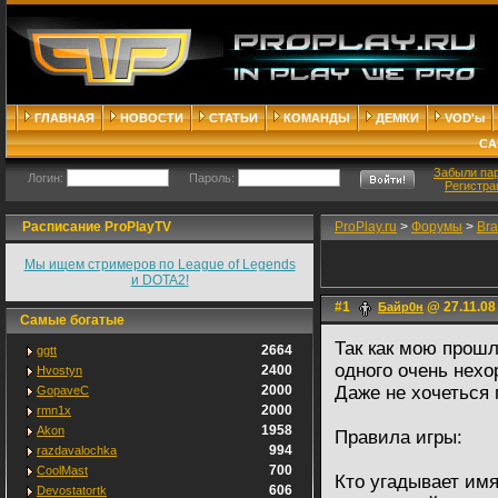
ГЛАВНАЯ
НОВОСТИ
СТАТЬИ
КОМАНДЫ
ДЕМКИ
VOD'ы
СА
Забыли па
Логин:
Пароль:
Регистра
Расписание ProPlayTV
ProPlay.ru
>
Форумы
>
Bra
Мы ищем стримеров по League of Legends
и DOTA2!
#1
@ 27.11.08
Байр0н
Самые богатые
Так как мою прош
2664
ggtt
одного очень нехо
2400
Hvostyn
2000
Даже не хочеться 
GopaveC
2000
rmn1x
1958
Akon
Правила игры:
994
razdavalochka
700
CoolMast
Кто угадывает имя
606
Devostatortk