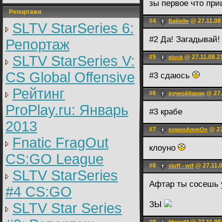
зы первое что при
Репортажи
#4
@ 27.11.08
Байр0н
SLTV StarSeries 6:
#2 Да! Загадывай!
Репортаж
SLTV StarSeries V:
#5
@ 27.11.08 2
pluck
CS Global Offensive
#3 сдаюсь
Рейтинг
#6
@ 27.
ручнойбанан
ProPlay.ru: Январь
#3 крабе
2013
#7
@ 27
комонАmmOn
Fnatic FragOut
клоуно
CS:GO League
#8
@ 27.11.0
sluff - wtf
SLTV StarSeries
Афтар ты сосешь 
#4 CS:GO
ЗЫ
SLTV Star Series