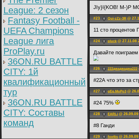
The Premier
JIy}I{KOB! M-)P M
League: 2 cезон
Fantasy Football -
#23
@ 27.1
Qui-zZz-3R
UEFA Champions
11 сто процентов 
League лига
#24
@ 27.11.08 
pluck
ProPlay.ru
Давайте поиграе
36ON.RU BATTLE
#26
CITY: 1й
222двадвадва222
квалификационный
#22А что это за с
тур
#27
@ 26.0
gEg.MoPo3
36ON.RU BATTLE
#24 75%
CITY: Составы
#28
@ 26.09.09
EARLj
команд
#8 Ганди
#29
@ 26.09.09
fox4ts