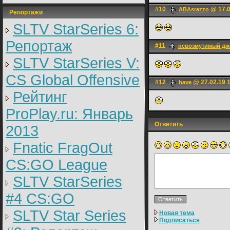
#10
@ 17.0
ABAsrazzo
Репортажи
SLTV StarSeries 6:
Репортаж
#11
невозмутимый дж
SLTV StarSeries V:
CS Global Offensive
#12
@ 27.02.19 
have
Рейтинг
ProPlay.ru: Январь
Ответить
2013
Fnatic FragOut
CS:GO League
SLTV StarSeries
#4 CS:GO
SLTV Star Series
Новая тема
Подписаться