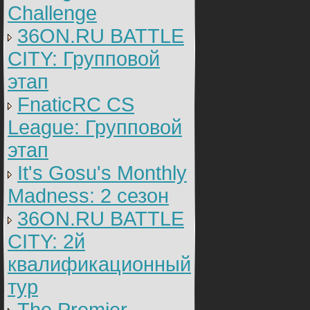
Challenge
36ON.RU BATTLE
CITY: Групповой
этап
FnaticRC CS
League: Групповой
этап
It's Gosu's Monthly
Madness: 2 сезон
36ON.RU BATTLE
CITY: 2й
квалификационный
тур