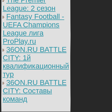
The Premier
League: 2 cезон
Fantasy Football -
UEFA Champions
League лига
ProPlay.ru
36ON.RU BATTLE
CITY: 1й
квалификационный
тур
36ON.RU BATTLE
CITY: Составы
команд