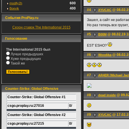
600
modify2h
400
Boevik
#4
@ 08.02.1
XYUCAC
События ProPlay.ru
Зашел, а сайт не работае
Но раз теперь все грузит
Сезон ставок The International 2015
#5
@ 08.02.19 1
B00M
Голосование
EST' ESHO?
The Internaitonal 2015 был
Лучше предыдуших
#6
@ 08.02.1
Woodjka
Хуже предыдущих
Такой же
#7
AR4ER [Michael Jack
Counter-Strike: Global Offensive
#8
@ 09.02
dead inside
Counter-Strike: Global Offensive #1
csgo.proplay.ru:27016
0/
#9
@ 17.02.1
Counter-Strike: Global Offensive #2
XYUCAC
csgo.proplay.ru:27215
0/