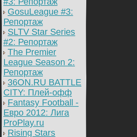
#3: Репортаж
GosuLeague #3:
Репортаж
SLTV Star Series
#2: Репортаж
The Premier
League Season 2:
Репортаж
36ON.RU BATTLE
CITY: Плей-офф
Fantasy Football -
Евро 2012: Лига
ProPlay.ru
Rising Stars