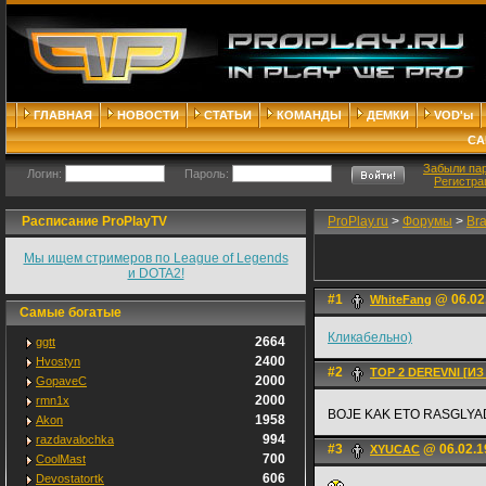
ГЛАВНАЯ
НОВОСТИ
СТАТЬИ
КОМАНДЫ
ДЕМКИ
VOD'ы
СА
Забыли па
Логин:
Пароль:
Регистра
Расписание ProPlayTV
ProPlay.ru
>
Форумы
>
Br
Мы ищем стримеров по League of Legends
и DOTA2!
#1
@ 06.02
WhiteFаng
Самые богатые
Кликабельно)
2664
ggtt
2400
Hvostyn
#2
TOP 2 DEREVNI [И
2000
GopaveC
2000
rmn1x
BOJE KAK ETO RASGLY
1958
Akon
994
razdavalochka
#3
@ 06.02.1
XYUCAC
700
CoolMast
606
Devostatortk