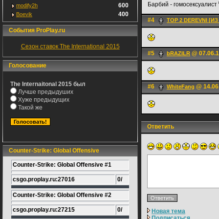
Барбий - гомосексуалист
600
modify2h
400
Boevik
#4
TOP 2 DEREVNI [И
События ProPlay.ru
Сезон ставок The International 2015
#5
@ 07.06.1
bRAZILR
Голосование
The Internaitonal 2015 был
#6
@ 14.06
WhiteFаng
Лучше предыдуших
Хуже предыдущих
Такой же
Ответить
Counter-Strike: Global Offensive
Counter-Strike: Global Offensive #1
csgo.proplay.ru:27016
0/
Counter-Strike: Global Offensive #2
csgo.proplay.ru:27215
0/
Новая тема
Подписаться