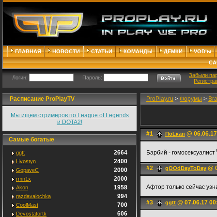
ГЛАВНАЯ
НОВОСТИ
СТАТЬИ
КОМАНДЫ
ДЕМКИ
VOD'ы
СА
Забыли па
Логин:
Пароль:
Регистра
Расписание ProPlayTV
ProPlay.ru
>
Форумы
>
Br
Мы ищем стримеров по League of Legends
и DOTA2!
#1
@ 06.06.17
ПоLкан
Самые богатые
2664
Барбий - гомосексуалист
ggtt
2400
Hvostyn
#2
@ 0
gOOdDayToDay
2000
GopaveC
2000
rmn1x
Афтор только сейчас уз
1958
Akon
994
razdavalochka
#3
@ 07.06.17 00
ggtt
700
CoolMast
606
Devostatortk