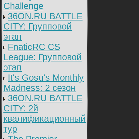
Challenge
36ON.RU BATTLE
CITY: Групповой
этап
FnaticRC CS
League: Групповой
этап
It's Gosu's Monthly
Madness: 2 сезон
36ON.RU BATTLE
CITY: 2й
квалификационный
тур