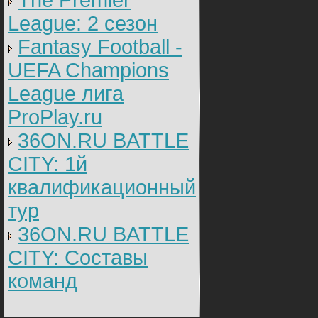
The Premier
League: 2 cезон
Fantasy Football -
UEFA Champions
League лига
ProPlay.ru
36ON.RU BATTLE
CITY: 1й
квалификационный
тур
36ON.RU BATTLE
CITY: Составы
команд