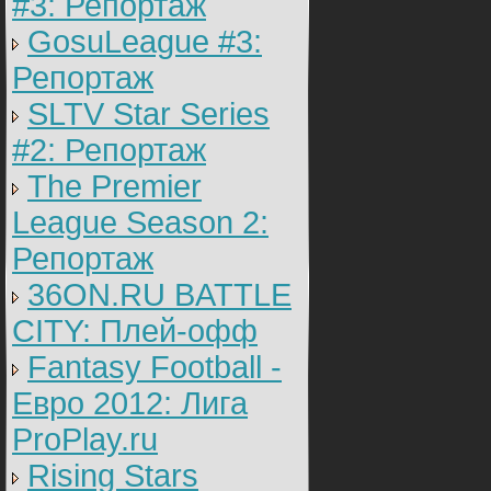
#3: Репортаж
GosuLeague #3:
Репортаж
SLTV Star Series
#2: Репортаж
The Premier
League Season 2:
Репортаж
36ON.RU BATTLE
CITY: Плей-офф
Fantasy Football -
Евро 2012: Лига
ProPlay.ru
Rising Stars