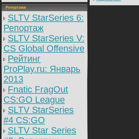
Репортажи
SLTV StarSeries 6:
Репортаж
SLTV StarSeries V:
CS Global Offensive
Рейтинг
ProPlay.ru: Январь
2013
Fnatic FragOut
CS:GO League
SLTV StarSeries
#4 CS:GO
SLTV Star Series