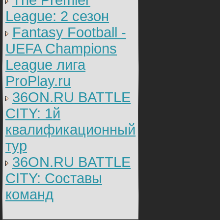
The Premier
League: 2 cезон
Fantasy Football -
UEFA Champions
League лига
ProPlay.ru
36ON.RU BATTLE
CITY: 1й
квалификационный
тур
36ON.RU BATTLE
CITY: Составы
команд