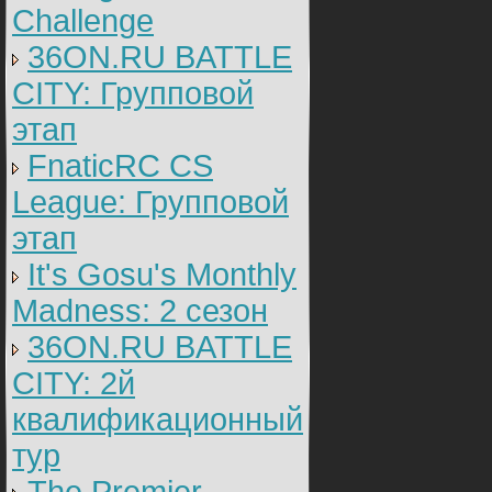
Challenge
36ON.RU BATTLE
CITY: Групповой
этап
FnaticRC CS
League: Групповой
этап
It's Gosu's Monthly
Madness: 2 сезон
36ON.RU BATTLE
CITY: 2й
квалификационный
тур