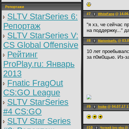
Репортажи
SLTV StarSeries 6:
#7
@ 14.06.
WhiteFаng
Репортаж
"я хз, че сейчас 
на поддержку..." 
SLTV StarSeries V:
#8
@ 03.0
Marionbarfs.
CS Global Offensive
10 лет прое6ывалс
Рейтинг
за п0м0щью. Из-за
ProPlay.ru: Январь
2013
Fnatic FragOut
CS:GO League
SLTV StarSeries
#9
@ 04.07.17 1
frojke
#4 CS:GO
SLTV Star Series
#10
@ 
Чоткий bro eba