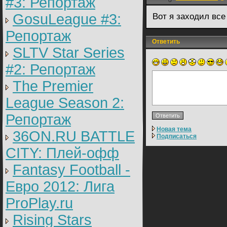
#3: Репортаж
GosuLeague #3:
Вот я заходил все 
Репортаж
Ответить
SLTV Star Series
#2: Репортаж
The Premier
League Season 2:
Репортаж
Новая тема
36ON.RU BATTLE
Подписаться
CITY: Плей-офф
Fantasy Football -
Евро 2012: Лига
ProPlay.ru
Rising Stars