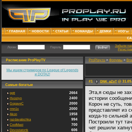
ГЛАВНАЯ
НОВОСТИ
СТАТЬИ
КОМАНДЫ
ДЕМКИ
VOD'ы
СА
Забыли па
Логин:
Пароль:
Регистра
Расписание ProPlayTV
ProPlay.ru
>
Форумы
>
Bra
Мы ищем стримеров по League of Legends
и DOTA2!
#1
@ 31.05.
DNK_aZoT
Самые богатые
Эта,я сюды не зах
2664
ggtt
истории сообщени
2400
Hvostyn
2000
Короч не суть, то
GopaveC
2000
rmn1x
представляет из с
1958
Akon
когда-то сильной 
994
razdavalochka
Построили тут тач
700
CoolMast
чет решили хапнут
606
Devostatortk