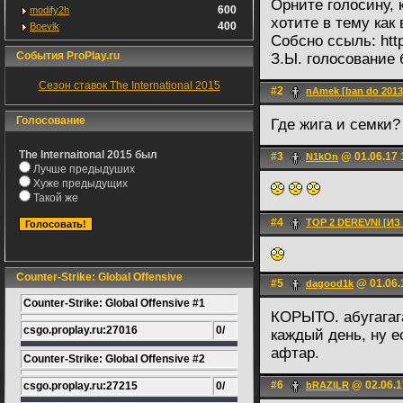
Орните голосину, 
600
modify2h
хотите в тему как
400
Boevik
Собсно ссыль: http
События ProPlay.ru
З.Ы. голосование
Сезон ставок The International 2015
#2
nAmek [ban do 2013
Голосование
Где жига и семки
The Internaitonal 2015 был
#3
@ 01.06.17 
N1kOn
Лучше предыдуших
Хуже предыдущих
Такой же
#4
TOP 2 DEREVNI [И
Counter-Strike: Global Offensive
#5
@ 01.06.
dagood1k
Counter-Strike: Global Offensive #1
КОРЫТО. абугагаг
csgo.proplay.ru:27016
0/
каждый день, ну е
афтар.
Counter-Strike: Global Offensive #2
#6
@ 02.06.1
csgo.proplay.ru:27215
0/
bRAZILR