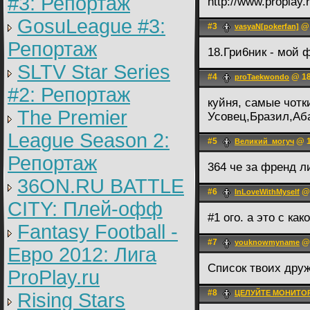
#3: Репортаж
http://www.proplay.
GosuLeague #3:
#3
@ 
vasyaN[pokerfan]
Репортаж
18.Гри6ник - мой 
SLTV Star Series
#4
@ 18
proTaekwondo
#2: Репортаж
куйня, самые чотк
The Premier
Усовец,Бразил,Аба
League Season 2:
#5
@ 1
Великий_могуч
Репортаж
364 че за френд 
36ON.RU BATTLE
#6
@ 
InLoveWithMyself
CITY: Плей-офф
#1 ого. а это с ка
Fantasy Football -
#7
@ 
youknowmyname
Евро 2012: Лига
Список твоих дру
ProPlay.ru
#8
ЦЕЛУЙТЕ МОНИТОР
Rising Stars