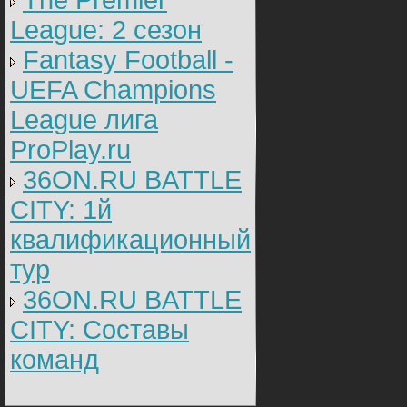
The Premier
League: 2 cезон
Fantasy Football -
UEFA Champions
League лига
ProPlay.ru
36ON.RU BATTLE
CITY: 1й
квалификационный
тур
36ON.RU BATTLE
CITY: Составы
команд