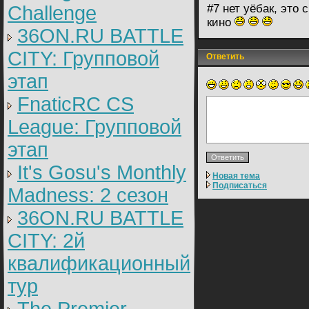
Challenge
#7 нет уёбак, это 
кино
36ON.RU BATTLE
CITY: Групповой
Ответить
этап
FnaticRC CS
League: Групповой
этап
It's Gosu's Monthly
Новая тема
Подписаться
Madness: 2 сезон
36ON.RU BATTLE
CITY: 2й
квалификационный
тур