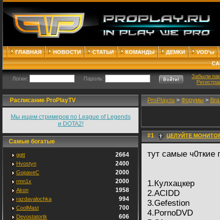
ГЛАВНАЯ
НОВОСТИ
СТАТЬИ
КОМАНДЫ
ДЕМКИ
VOD'ы
СА
Забыли па
Логин:
Пароль:
Регистра
Расписание ProPlayTV
ProPlay.ru
>
Форумы
>
Bra
Мы ищем стримеров по League of Legends
и DOTA2!
#1
ЦЕЛУЙТЕ МОНИТОР
Самые богатые
тут самые ч0ткие 
2664
ggtt
2400
Hvostyn
2000
GopaveC
2000
rmn1x
1.Кулхацкер
1958
Akon
2.ACIDD
994
razdavalochka
3.Gefestion
700
CoolMast
4.PornoDVD
606
Devostatortk