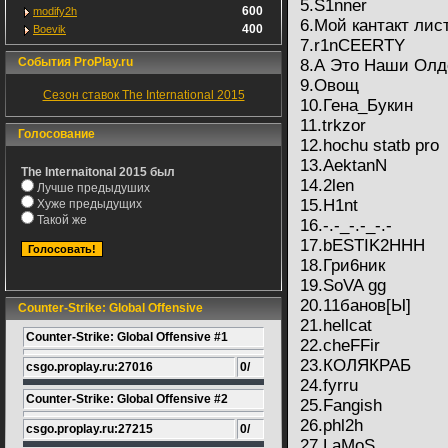
5.S1nner
600
modify2h
6.Мой кантакт лист
400
Boevik
7.r1nCEERTY
События ProPlay.ru
8.А Это Наши Олд
9.Овощ
Сезон ставок The International 2015
10.Гена_Букин
11.trkzor
Голосование
12.hochu statb pro
13.AektanN
The Internaitonal 2015 был
14.2len
Лучше предыдуших
15.H1nt
Хуже предыдущих
Такой же
16.-.-_-.-_-.-
17.bESTIK2HHH
18.Гри6ник
19.SoVA gg
20.11банов[Ы]
Counter-Strike: Global Offensive
21.hellcat
Counter-Strike: Global Offensive #1
22.cheFFir
23.КОЛЯКРАБ
csgo.proplay.ru:27016
0/
24.fyrru
Counter-Strike: Global Offensive #2
25.Fangish
26.phl2h
csgo.proplay.ru:27215
0/
27.LaMoS