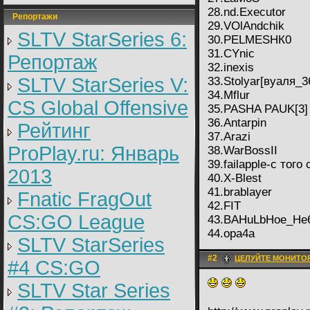
28.nd.Executor
Репортажи
29.VOlAndchik
SLTV StarSeries 6:
30.PЕLMЕSHК0
31.CYnic
Репортаж
32.inexis
SLTV StarSeries V:
33.Stolyar[вуаля_3
34.Mflur
CS Global Offensive
35.PASHA PAUK[3]
36.Antarpin
Рейтинг
37.Arazi
ProPlay.ru: Январь
38.WarBossII
39.failapple-с того 
2013
40.X-Blest
41.brablayer
Fnatic FragOut
42.FIT
CS:GO League
43.BAHuLbHoe_He6o
44.opa4a
SLTV StarSeries
#2
ЦЕЛУЙТЕ МОНИТОР
#4 CS:GO
SLTV Star Series