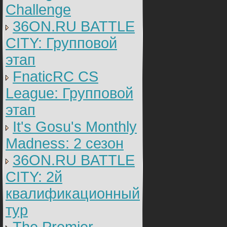
Challenge
36ON.RU BATTLE
CITY: Групповой
этап
FnaticRC CS
League: Групповой
этап
It's Gosu's Monthly
Madness: 2 сезон
36ON.RU BATTLE
CITY: 2й
квалификационный
тур