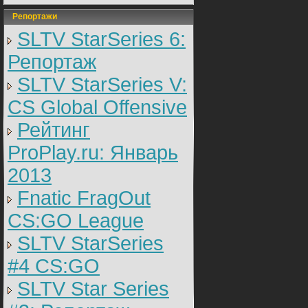
Репортажи
SLTV StarSeries 6:
Репортаж
SLTV StarSeries V:
CS Global Offensive
Рейтинг
ProPlay.ru: Январь
2013
Fnatic FragOut
CS:GO League
SLTV StarSeries
#4 CS:GO
SLTV Star Series