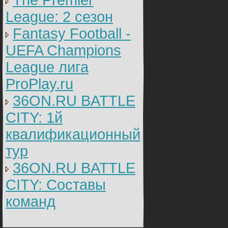
The Premier
League: 2 cезон
Fantasy Football -
UEFA Champions
League лига
ProPlay.ru
36ON.RU BATTLE
CITY: 1й
квалификационный
тур
36ON.RU BATTLE
CITY: Составы
команд