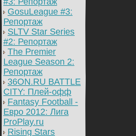
#3: Репортаж
GosuLeague #3:
Репортаж
SLTV Star Series
#2: Репортаж
The Premier
League Season 2:
Репортаж
36ON.RU BATTLE
CITY: Плей-офф
Fantasy Football -
Евро 2012: Лига
ProPlay.ru
Rising Stars