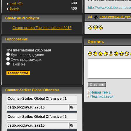
600
modify2h
http://www.youtube.com/u
400
Boevik
#4
невозмутимый джо
События ProPlay.ru
Сезон ставок The International 2015
Голосование
Ответить
The Internaitonal 2015 был
Лучше предыдуших
Хуже предыдущих
Такой же
Counter-Strike: Global Offensive
Новая тема
Подписаться
Counter-Strike: Global Offensive #1
csgo.proplay.ru:27016
0/
Counter-Strike: Global Offensive #2
csgo.proplay.ru:27215
0/