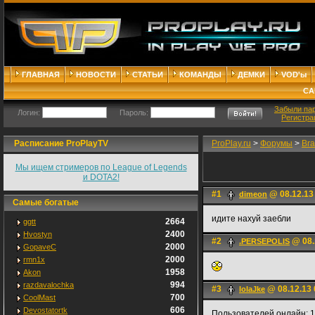
ГЛАВНАЯ
НОВОСТИ
СТАТЬИ
КОМАНДЫ
ДЕМКИ
VOD'ы
СА
Забыли па
Логин:
Пароль:
Регистра
Расписание ProPlayTV
ProPlay.ru
>
Форумы
>
Bra
Мы ищем стримеров по League of Legends
и DOTA2!
#1
@ 08.12.13
dimeon
Самые богатые
идите нaxyй заeбли
2664
ggtt
2400
Hvostyn
#2
@ 08.
.PERSEPOLIS
2000
GopaveC
2000
rmn1x
1958
Akon
994
razdavalochka
#3
@ 08.12.13 
lolaJke
700
CoolMast
606
Devostatortk
Пользователей онлайн: 1