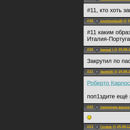
#11, кто хоть з
#18
@ 24
psychorobo25
#11 каким обра
Италия-Португ
#20
@ 25.08.1
barma[ ]
Закрутил по па
#21
@ 25.08.1
SpiritOE
Роберто Карлос
поп1здите ещё
#22
пердунчик васька
#23
@ 25.08.1
Груфф