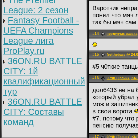
The Premier
Варотчик непра
League: 2 cезон
понял что мяч 
Fantasy Football -
так бы мяч сам 
UEFA Champions
#14
пердунчик васька
League лига
ProPlay.ru
#15
@ 24.0
feelthebass
36ON.RU BATTLE
#5 ч0ткие танц
CITY: 1й
#16
9PNK [Грачик] KN
квалификационный
тур
дол6436 не на 
который убрал 
36ON.RU BATTLE
мож и защитник
CITY: Составы
в свои ворота
#7, потому что 
команд
пенсию получа
#17
9PNK [Грачик] KN