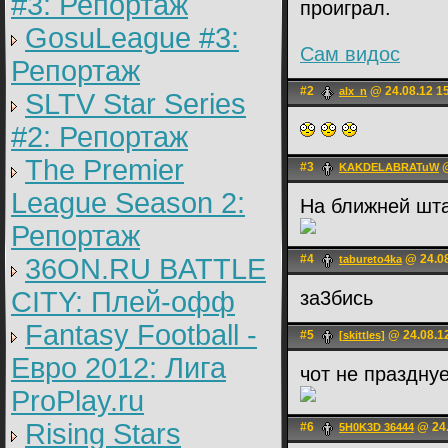
#3: Репортаж
проиграл.
GosuLeague #3:
Сам видос
Репортаж
#2
@ 24.08.12 1
alx_n
SLTV Star Series
#2: Репортаж
The Premier
#3
@
KAKDELABRATuW
League Season 2:
На ближней шт
Репортаж
#4
@ 24.08
36ON.RU BATTLE
tabureto4ka
CITY: Плей-офф
за3бись
Fantasy Football -
#5
@ 24.08.1
[skittles]
Евро 2012: Лига
чот не праздну
ProPlay.ru
Rising Stars
#6
@ 24.
5H0K3D 36444