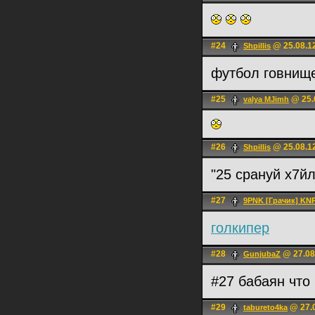
#24
@ 25.08.1
Shpillis
футбол говнищ
#25
@ 25.
valya MJimh
#26
@ 25.08.1
Shpillis
"25 срануй х7й
#27
9PNK [Грачик] KN
голкипер
#28
@ 27.08
GunjubaZ
#27 бабаян что
#29
@ 27.0
tabureto4ka