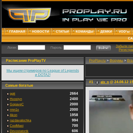
ГЛАВНАЯ
НОВОСТИ
СТАТЬИ
КОМАНДЫ
ДЕМКИ
VOD'ы
СА
Забыли па
Логин:
Пароль:
Регистра
Расписание ProPlayTV
ProPlay.ru
>
Форумы
>
Bra
Мы ищем стримеров по League of Legends
и DOTA2!
#1
@ 24.08.12 1
alx_n
Самые богатые
2664
ggtt
2400
Hvostyn
2000
GopaveC
2000
rmn1x
1958
Akon
994
razdavalochka
700
CoolMast
606
Devostatortk