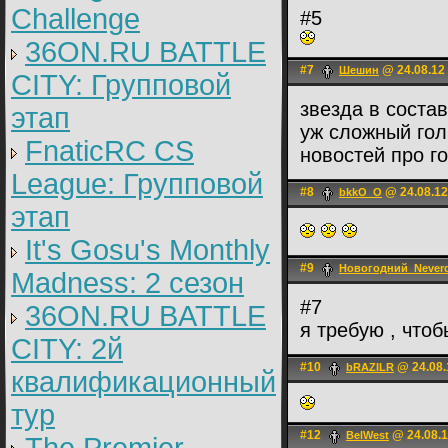
Challenge
#5
36ON.RU BATTLE
#7
@ 24.08.12
Шешин
CITY: Групповой
звезда в соста
этап
уж сложный гол
FnaticRC CS
новостей про г
League: Групповой
#8
@ 24.08.12
bkkO_O
этап
It's Gosu's Monthly
#9
Новогодний_Never
Madness: 2 сезон
#7
36ON.RU BATTLE
я требую , что
CITY: 2й
#10
@ 24.08.
bRAZILR
квалификационный
тур
#12
@ 24.08.1
BelWest