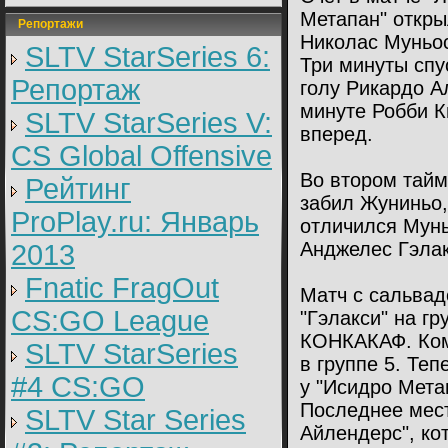
Метапан" откры
Репортажи
Николас Муньос
SLTV StarSeries 6:
Три минуты спу
Репортаж
голу Рикардо А
минуте Робби К
SLTV StarSeries V:
вперед.
CS Global Offensive
Во втором тайм
Рейтинг
забил Жуниньо,
ProPlay.ru: Январь
отличился Мунь
Анджелес Гэлак
2013
Fnatic FragOut
Матч с сальва
CS:GO League
"Гэлакси" на г
КОНКАКАФ. Ком
SLTV StarSeries
в группе 5. Теп
#4 CS:GO
у "Исидро Мета
Последнее мест
SLTV Star Series
Айлендерс", ко