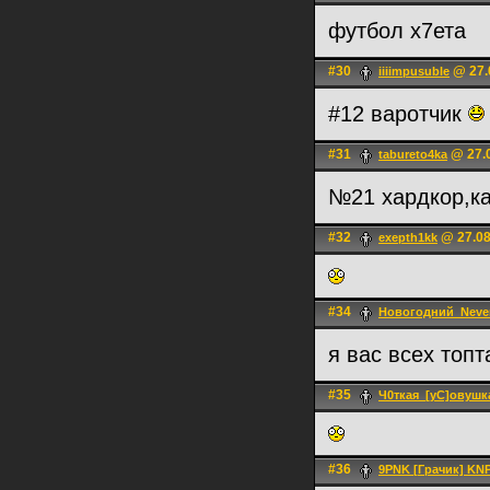
футбол х7ета
#30
@ 27.
iiiimpusuble
#12 варотчик
#31
@ 27.0
tabureto4ka
№21 хардкор,к
#32
@ 27.08
exepth1kk
#34
Новогодний_Neve
я вас всех топ
#35
Ч0ткая_[уС]овушк
#36
9PNK [Грачик] KN