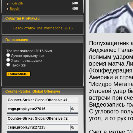
600
modify2h
400
Boevik
События ProPlay.ru
Сезон ставок The International 2015
Голосование
Полузащитник а
Анджелес Гэлак
The Internaitonal 2015 был
прямым ударом 
Лучше предыдуших
Хуже предыдущих
время матча Л
Такой же
(Конфедерация
Америки и стра
"Исидро Метапа
Угловой удар б
Counter-Strike: Global Offensive
встречи при сче
Counter-Strike: Global Offensive #1
Видеозапись го
csgo.proplay.ru:27016
0/
С углового пол
угол, и от рук 
Counter-Strike: Global Offensive #2
csgo.proplay.ru:27215
0/
Счет в матче "