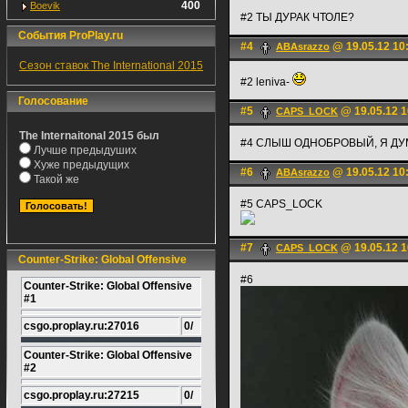
400
Boevik
#2 ТЫ ДУРАК ЧТОЛЕ?
События ProPlay.ru
#4
@ 19.05.12 10
ABAsrazzo
Сезон ставок The International 2015
#2 leniva-
Голосование
#5
@ 19.05.12 1
CAPS_LOCK
The Internaitonal 2015 был
#4 СЛЫШ ОДНОБРОВЫЙ, Я ДУ
Лучше предыдуших
Хуже предыдущих
#6
@ 19.05.12 10
ABAsrazzo
Такой же
#5 CAPS_LOCK
#7
@ 19.05.12 1
CAPS_LOCK
Counter-Strike: Global Offensive
#6
Counter-Strike: Global Offensive
#1
csgo.proplay.ru:27016
0/
Counter-Strike: Global Offensive
#2
csgo.proplay.ru:27215
0/