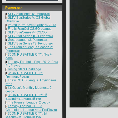
Репортажи
SLTV StarSeries 6: Репортаж
SLTV StarSeries V: CS Global
Offensive
Рейтинг ProPlay.ru: Январь 2013
Fnatic FragOut CS:GO League
SLTV StarSeries #4 CS:GO
SLTV Star Series #3: Репортаж
GosuLeague #3: Репортаж
SLTV Star Series #2: Репортаж
The Premier League Season 2:
Репортаж
36ON.RU BATTLE CITY: Плей-
офф
Fantasy Football - Евро 2012: Лига
ProPlay.ru
Rising Stars Challenge
36ON.RU BATTLE CITY:
Групповой этап
FnaticRC CS League: Групповой
этап
It's Gosu's Monthly Madness: 2
сезон
36ON.RU BATTLE CITY: 2й
квалификационный тур
The Premier League: 2 cезон
Fantasy Football - UEFA
Champions League лига ProPlay.ru
36ON.RU BATTLE CITY: 1й
квалификационный тур