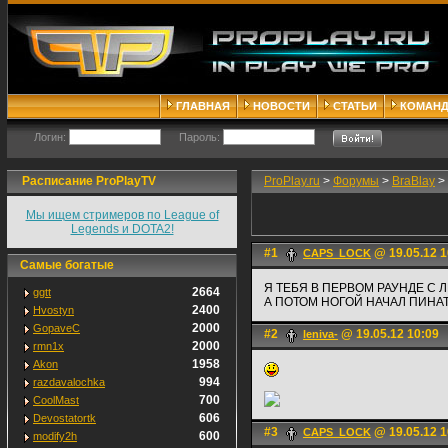
ГЛАВНАЯ
НОВОСТИ
СТАТЬИ
КОМАН
Логин:
Пароль:
Расписание ProPlayTV
ProPlay.ru
>
Форумы
>
BraBlay
>
Мы ищем стримеров по League of
Legends и DOTA2!
#1
@ 19.05.12 1
CAPS_LOCK
Самые богатые
Я ТЕБЯ В ПЕРВОМ РАУНДЕ С 
2664
ggtt
А ПОТОМ НОГОЙ НАЧАЛ ПИНАТ
2400
Hvostyn
2000
GopaveC
#2
@ 19.05.12 10:09
leniva-
2000
rmn1x
1958
Akon
994
razdavalochka
700
CoolMast
606
Devostatortk
#3
@ 19.05.12 1
CAPS_LOCK
600
modify2h