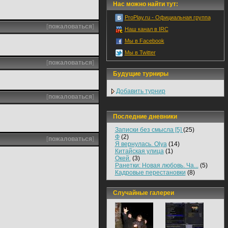
Нас можно найти тут:
ProPlay.ru - Официальная группа
[
пожаловаться
]
Наш канал в IRC
Мы в Facebook
Мы в Twitter
[
пожаловаться
]
Будущие турниры
Добавить турнир
[
пожаловаться
]
Последние дневники
Записки без смысла [5]
(25)
Ф
(2)
[
пожаловаться
]
Я вернулась. Olya
(14)
Китайская улица
(1)
Окей.
(3)
Ранетки: Новая любовь. Ча...
(5)
Кадровые перестановки
(8)
Случайные галереи