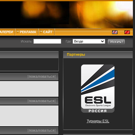
ГАЛЕРЕИ
РЕКЛАМА
САЙТ
Искать:
Где:
Партнеры
[
пожаловаться
]
[
пожаловаться
]
Турниры ESL
[
пожаловаться
]