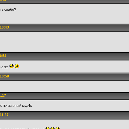
ть слабо?
10:43
0:54
но же
10:58
1:17
отки жирный муд4к
11:37