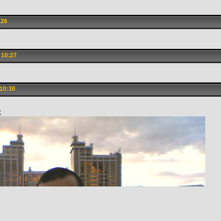
:26
 10:27
10:30
К