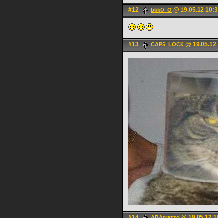
#12
@ 19.05.12 10:3
bkkO_O
#13
@ 19.05.12 
CAPS_LOCK
#14
@ 19.05.12 1
ABAsrazzo