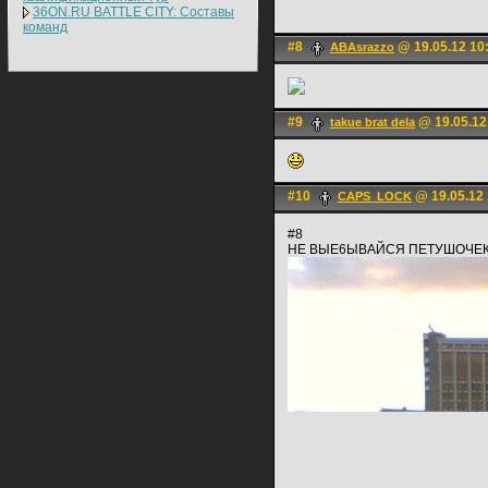
36ON.RU BATTLE CITY: Составы
команд
#8
@ 19.05.12 10
ABAsrazzo
#9
@ 19.05.12
takue brat dela
#10
@ 19.05.12 
CAPS_LOCK
#8
НЕ ВЫЕ6ЫВАЙСЯ ПЕТУШОЧЕ