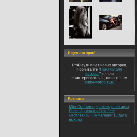
Ищем авторов!
ProPlay.ru ищет новых авторов.
Прочитайте "
Памятку для
авторов
" и, если
заинтересовались, пишите нам
editor@proplay.ru
Реклама
MineCraft ключ
,
прохождение игры
Postal 3
,
скачать Cold Fear
бесплатно
,
FIFA Manager 13 дата
выхода