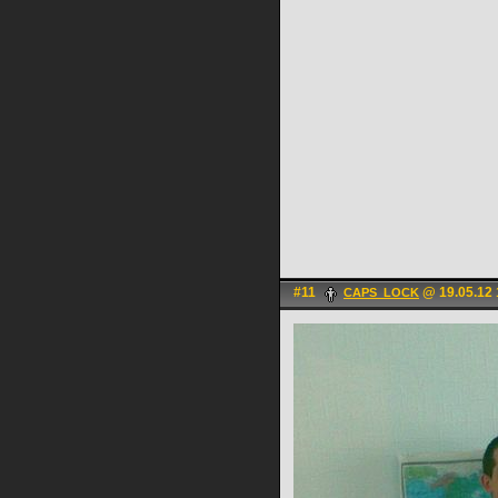
#11
@ 19.05.12 
CAPS_LOCK