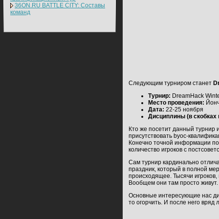
36ON.RU BATTLE CITY: Составы
команд
Следующим турниром станет
D
Турнир:
DreamHack Winte
Место проведения:
Йонч
Дата:
22-25 ноября
Дисциплины (в скобках 
Кто же посетит данный турнир и
присутствовать byoc-квалификац
Конечно точной информации по у
количество игроков с постсовет
Сам турнир кардинально отлича
праздник, который в полной ме
происходящее. Тысячи игроков, 
Вообщем они там просто живут. 
Основные интересующие нас дис
то огорчить. И после него вряд