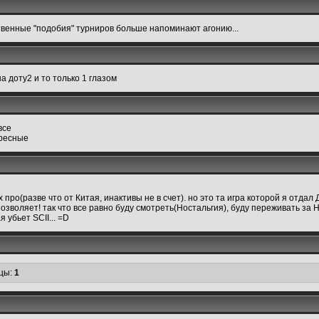
ственные "подобия" турниров больше напоминают агонию...
а доту2 и то только 1 глазом
все
ересные
про(разве что от Китая, инактивы не в счет). но это та игра которой я отдал 
зволяет! так что все равно буду смотреть(Ностальгия), буду переживать за Ha
 убьет SCII... =D
цы:
1