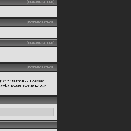
[
пожаловаться
]
[
пожаловаться
]
[
пожаловаться
]
[
пожаловаться
]
ДО***** лет жизни + сейчас
wk'a, может еще за кого.. и