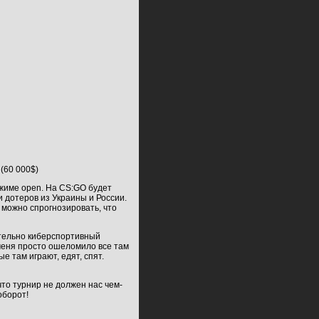
 (60 000$)
ежиме open. На CS:GO будет
 дотеров из Украины и России.
 можно спрогнозировать, что
ительно киберспортивный
меня просто ошеломило все там
 там играют, едят, спят.
то турнир не должен нас чем-
оборот!