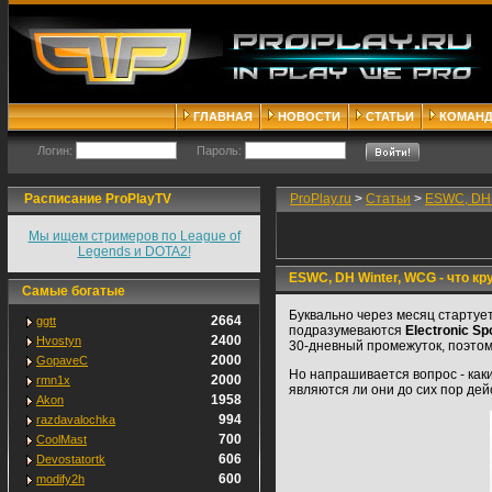
ГЛАВНАЯ
НОВОСТИ
СТАТЬИ
КОМАН
Логин:
Пароль:
Расписание ProPlayTV
ProPlay.ru
>
Статьи
>
ESWC, DH 
Мы ищем стримеров по League of
Legends и DOTA2!
ESWC, DH Winter, WCG - что кр
Самые богатые
Буквально через месяц стартуе
2664
ggtt
подразумеваются
Electronic Sp
2400
Hvostyn
30-дневный промежуток, поэтом
2000
GopaveC
Но напрашивается вопрос - каки
2000
rmn1x
являются ли они до сих пор де
1958
Akon
994
razdavalochka
700
CoolMast
606
Devostatortk
600
modify2h