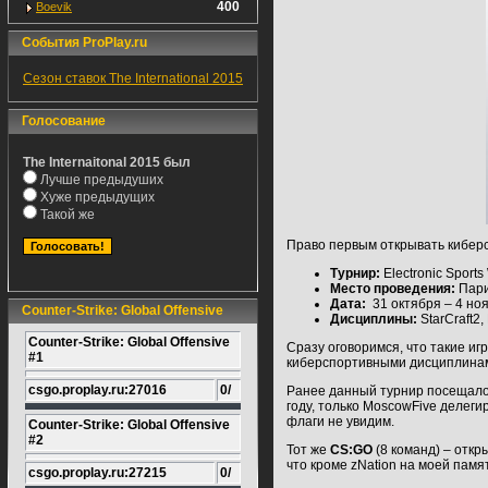
400
Boevik
События ProPlay.ru
Сезон ставок The International 2015
Голосование
The Internaitonal 2015 был
Лучше предыдуших
Хуже предыдущих
Такой же
Право первым открывать кибер
Турнир:
Electronic Sport
Место проведения:
Пари
Дата:
31 октября – 4 но
Counter-Strike: Global Offensive
Дисциплины:
StarCraft2
Counter-Strike: Global Offensive
Сразу оговоримся, что такие игр
#1
киберспортивными дисциплина
csgo.proplay.ru:27016
0/
Ранее данный турнир посещало б
году, только MoscowFive делеги
флаги не увидим.
Counter-Strike: Global Offensive
#2
Тот же
CS:GO
(8 команд) – откр
что кроме zNation на моей памя
csgo.proplay.ru:27215
0/