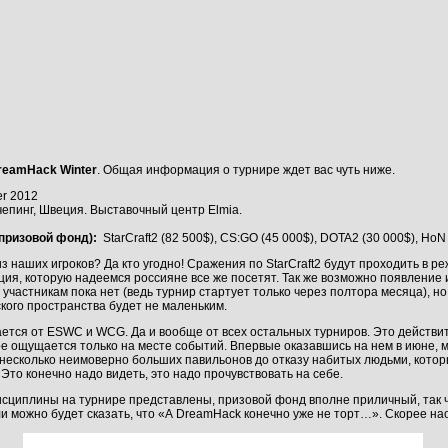
reamHack Winter
. Общая информация о турнире ждет вас чуть ниже.
r 2012
епинг, Швеция. Выставочный центр Elmia.
призовой фонд):
StarCraft2 (82 500$), CS:GO (45 000$), DOTA2 (30 000$), HoN
з наших игроков? Да кто угодно! Сражения по StarCraft2 будут проходить в р
ия, которую надеемся россияне все же посетят. Так же возможно появление и
частникам пока нет (ведь турнир стартует только через полтора месяца), но
ского пространства будет не маленьким.
ется от ESWC и WCG. Да и вообще от всех остальных турниров. Это действ
ре ощущается только на месте событий. Впервые оказавшись на нем в июне, 
несколько неимоверно больших павильонов до отказу набитых людьми, которые
Это конечно надо видеть, это надо прочувствовать на себе.
циплины на турнире представлены, призовой фонд вполне приличный, так ч
 ли можно будет сказать, что «А DreamHack конечно уже не торт…». Скорее на