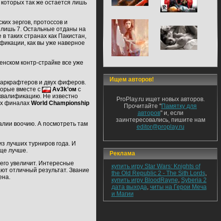
, которых так же остается лишь
ких зергов, протоссов и
я лишь 7. Остальные отданы на
 таких странах как Пакистан,
фикации, как вы уже наверное
женском контр-страйке все уже
Ищем авторов!
старкрафтеров и двух фиферов.
оторые вместе с
Av3k’ом
с
 квалификацию. Не известно
ProPlay.ru ищет новых авторов.
их финалах
World Championship
Прочитайте "
Памятку для
авторов
" и, если
заинтересовались, пишите нам
алии воочию. А посмотреть там
editor@proplay.ru
из лучших турниров года. И
еще лучше.
Реклама
 его увеличит. Интересные
купить игру Star Wars: Knights of
ают отличный результат. Звание
the Old Republic 2 - The Sith Lords
,
ена.
купить игру BloodRayne
,
Syberia 2
дата выхода
,
читы на Герои Меча
и Магии