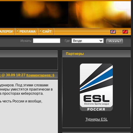
ГАЛЕРЕИ
РЕКЛАМА
САЙТ
Искать:
Где:
Партнеры
@ 30.09 18:27
t
Комментариев: 6
урниров. Под этими словами
урниры уместятся практически в
а просторах киберспорта.
ь честь России и вообще,
Турниры ESL