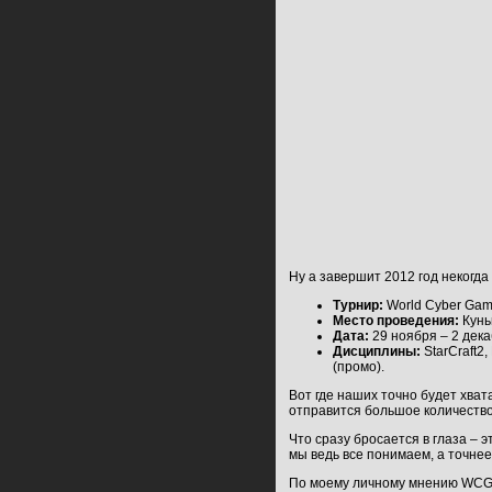
Ну а завершит 2012 год некогд
Турнир:
World Cyber Gam
Место проведения:
Кунь
Дата:
29 ноября – 2 дек
Дисциплины:
StarCraft2,
(промо).
Вот где наших точно будет хват
отправится большое количество 
Что сразу бросается в глаза – эт
мы ведь все понимаем, а точне
По моему личному мнению WCG и