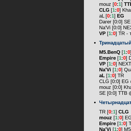
mouz [
0
:
1
]
TT
CLG
[
1
:
0
] Kha
aL [
0
:
1
]
EG
Darer [0:0] S
Na'Vi [0:0] N
VP
[
1
:
0
] TR -
Тринадцаты
M5.BenQ
[
1
:
0
Empire
[
1
:
0
] 
VP
[
1
:
0
] NEXT
Na'Vi
[
1
:
0
] Qu
aL
[
1
:
0
] TR
CLG [0:0] E
mouz [0:0] K
SE [0:0] TTB
Четырнадца
TR [
0
:
1
]
CLG
mouz
[
1
:
0
] E
Empire
[
1
:
0
] 
Na'Vi
[
1
:
0
] M