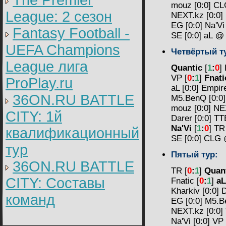
The Premier
mouz [0:0] C
League: 2 cезон
NEXT.kz [0:0
EG [0:0] Na'V
Fantasy Football -
SE [0:0] aL 
UEFA Champions
Четвёртый
т
League лига
Quantic
[
1
:
0
]
VP [
0
:
1
]
Fnati
ProPlay.ru
aL [0:0] Empi
36ON.RU BATTLE
M5.BenQ [0:0
mouz [0:0] N
CITY: 1й
Darer [0:0] 
Na'Vi
[
1
:
0
] TR
квалификационный
SE [0:0] CLG
тур
Пятый
тур:
36ON.RU BATTLE
TR [
0
:
1
]
Quan
CITY: Составы
Fnatic [
0
:
1
]
aL
Kharkiv [0:0]
команд
EG [0:0] M5
NEXT.kz [0:0
Na'Vi [0:0] V