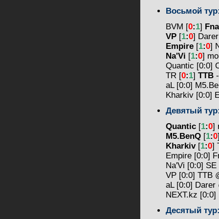
Восьмой тур
BVM [
0
:
1
]
Fna
VP
[
1
:
0
] Darer
Empire
[
1
:
0
] 
Na'Vi
[
1
:
0
] m
Quantic [0:0
TR [
0
:
1
]
TTB
-
aL [0:0] M5.
Kharkiv [0:0
Девятый тур
Quantic
[
1
:
0
]
M5.BenQ
[
1
:
0
Kharkiv
[
1
:
0
]
Empire [0:0] 
Na'Vi [0:0] S
VP [0:0] TTB
aL [0:0] Dare
NEXT.kz [0:0
Десятый тур