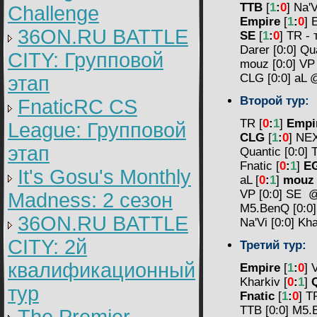
TTB
[
1
:
0
] Na'V
Challenge
Empire
[
1
:
0
]
36ON.RU BATTLE
SE
[
1
:
0
] TR -
Darer [0:0] Q
CITY: Групповой
mouz [0:0] V
CLG [0:0] aL
этап
Второй
тур:
FnaticRC CS
TR [
0
:
1
]
Empi
League: Групповой
CLG
[
1
:
0
] NE
этап
Quantic [0:0]
Fnatic [
0
:
1
]
E
It's Gosu's Monthly
aL [
0
:
1
]
mouz
VP [0:0] SE
Madness: 2 сезон
M5.BenQ [0:0
36ON.RU BATTLE
Na'Vi [0:0] K
CITY: 2й
Третий
тур:
квалификационный
Empire
[
1
:
0
] 
Kharkiv [
0
:
1
]
тур
Fnatic
[
1
:
0
] T
TTB [0:0] M5