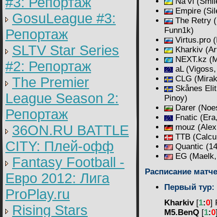
#3: Репортаж
Na'Vi (Smil
Empire (Sil
GosuLeague #3:
The Retry (
Funn1k)
Репортаж
Virtus.pro 
SLTV Star Series
Kharkiv (Ar
NEXT.kz (Ma
#2: Репортаж
aL (Vigoss
CLG (Mirake
The Premier
Skånes Eli
League Season 2:
Pinoy)
Darer (Noe
Репортаж
Fnatic (Era,
36ON.RU BATTLE
mouz (Alex,
TTB (Calcul
CITY: Плей-офф
Quantic (14
EG (Maelk, 
Fantasy Football -
Расписание матче
Евро 2012: Лига
Первый тур:
ProPlay.ru
Kharkiv
[
1
:
0
] 
Rising Stars
M5.BenQ
[
1
:
0