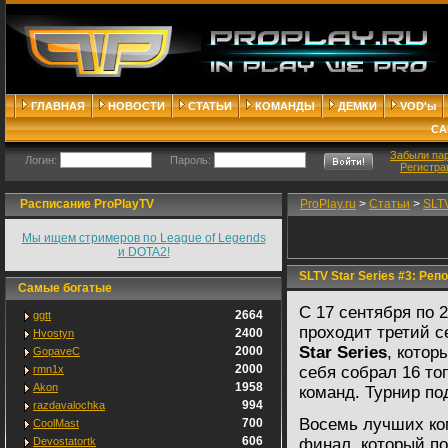
ГЛАВНАЯ
НОВОСТИ
СТАТЬИ
КОМАНДЫ
ДЕМКИ
VOD'ы
СА
Забыли па
Логин:
Пароль:
Регистра
Расписание ProPlayTV
ProPlay.ru
>
Статьи
>
SLTV
Мы ищем стримеров по League of Legends
и DOTA2!
SLTV Star Series #3: Реп
Самые богатые
С 17 сентября по 
2664
ggtt
проходит третий 
2400
Hvostyn
Star Series
, котор
2000
GopaveC
2000
rmn1x
себя собрал 16 то
1958
Akon
команд. Турнир по
994
razdavalochka
Восемь лучших ко
700
CoolMast
606
Devostatortk
финал, который по