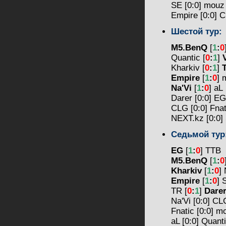
SE [0:0] mou
Empire [0:0]
Шестой тур:
M5.BenQ
[
1
:
0
Quantic [
0
:
1
]
Kharkiv [
0
:
1
]
Empire
[
1
:
0
] 
Na'Vi
[
1
:
0
] aL
Darer [0:0] 
CLG [0:0] Fna
NEXT.kz [0:0
Седьмой тур
EG
[
1
:
0
] TTB
M5.BenQ
[
1
:
0
Kharkiv
[
1
:
0
]
Empire
[
1
:
0
] 
TR [
0
:
1
]
Dare
Na'Vi [0:0] 
Fnatic [0:0] 
aL [0:0] Quan