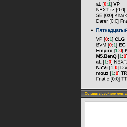
aL [
0
:
1
]
VP
NEXT.kz [0:0
SE [0:0] Khar
Darer [0:0] F
Пятнадцаты
VP [
0
:
1
]
CLG
BVM [
0
:
1
]
EG
Empire
[
1
:
0
] 
M5.BenQ
[
1
:
0
aL
[
1
:
0
] NEXT
Na'Vi
[
1
:
0
] Da
mouz
[
1
:
0
] T
Fnatic [0:0] 
Оставить свой коммента