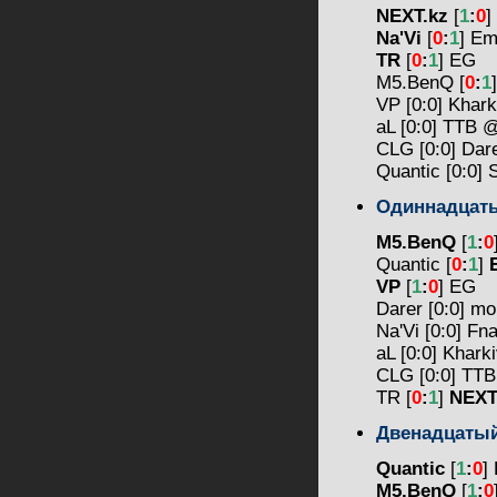
NEXT.kz
[
1
:
0
]
Na'Vi
[
0
:
1
] Em
TR
[
0
:
1
] EG
M5.BenQ [
0
:
1
VP [0:0] Khar
aL [0:0] TTB
CLG [0:0] Da
Quantic [0:0]
Одиннадца
M5.BenQ
[
1
:
0
Quantic [
0
:
1
]
VP
[
1
:
0
] EG
Darer [0:0] 
Na'Vi [0:0] Fn
aL [0:0] Khar
CLG [0:0] TT
TR [
0
:
1
]
NEXT
Двенадцаты
Quantic
[
1
:
0
]
M5.BenQ
[
1
:
0