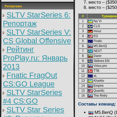
место – ($350
Репортажи
место – ($250
SLTV StarSeries 6:
#
Турнирная
Репортаж
1
Na`Vi
2
CLG
SLTV StarSeries V:
3
mouz
4
EG
CS Global Offensive
5
Fnatic
6
M5.BenQ
Рейтинг
7
NEXT
ProPlay.ru: Январь
8
Darer
9
Skånes Elit
2013
10
Virtus.pro
11
TTB
Fnatic FragOut
12
a
L
13
Kharkiv
CS:GO League
14
Empire
SLTV StarSeries
15
Quantic
16
The Retry
#4 CS:GO
Составы команд:
SLTV Star Series
M5.BenQ (D