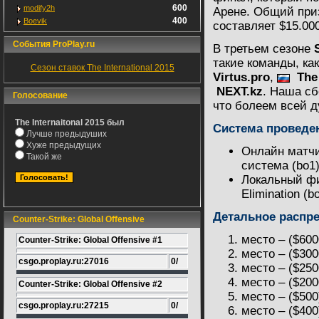
600
modify2h
Арене. Общий при
400
Boevik
составляет $15.000
События ProPlay.ru
В третьем сезоне
такие команды, ка
Сезон ставок The International 2015
Virtus.pro
,
The
NEXT.kz
.
Наша сбо
Голосование
что болеем всей 
The Internaitonal 2015 был
Система проведе
Лучше предыдуших
Хуже предыдущих
Онлайн матчи 
Такой же
система (bo1)
Локальный фин
Elimination (b
Детальное распр
Counter-Strike: Global Offensive
место – ($600
Counter-Strike: Global Offensive #1
место – ($300
csgo.proplay.ru:27016
0/
место – ($250
место – ($200
Counter-Strike: Global Offensive #2
место – ($500
csgo.proplay.ru:27215
0/
место – ($400