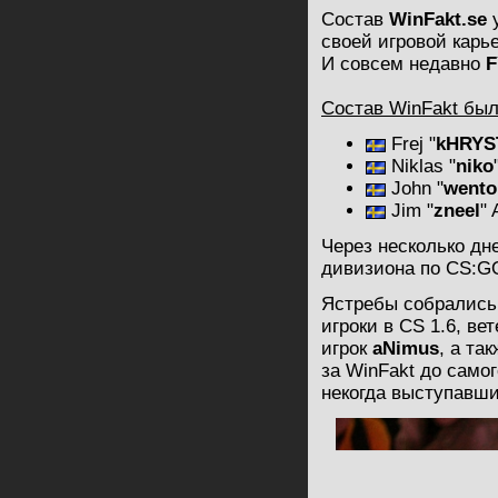
Состав
WinFakt.se
у
своей игровой карье
И совсем недавно
F
Состав WinFakt бы
Frej "
kHRYS
Niklas "
niko
John "
wento
Jim "
zneel
"
Через несколько дн
дивизиона по CS:GO
Ястребы собрались 
игроки в CS 1.6, вет
игрок
aNimus
, а та
за WinFakt до самог
некогда выступавш