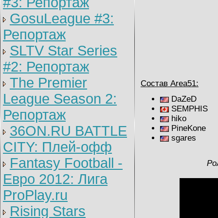
#3: Репортаж
GosuLeague #3:
Репортаж
SLTV Star Series
#2: Репортаж
The Premier
Состав Area51:
League Season 2:
DaZeD
SEMPHIS
Репортаж
hiko
36ON.RU BATTLE
PineKone
sgares
CITY: Плей-офф
Fantasy Football -
Ро
Евро 2012: Лига
ProPlay.ru
Rising Stars