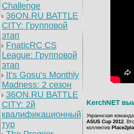
Challenge
36ON.RU BATTLE
CITY: Групповой
этап
FnaticRC CS
League: Групповой
этап
It's Gosu's Monthly
Madness: 2 сезон
36ON.RU BATTLE
KerchNET вы
CITY: 2й
квалификационный
Украинская команд
ASUS Cup 2012
. Вт
тур
коллектив
Place2pla