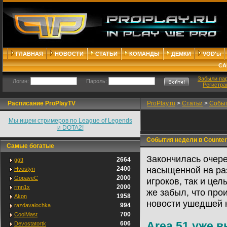
ГЛАВНАЯ
НОВОСТИ
СТАТЬИ
КОМАНДЫ
ДЕМКИ
VOD'ы
СА
Забыли па
Логин:
Пароль:
Регистра
Расписание ProPlayTV
ProPlay.ru
>
Статьи
>
Событ
Мы ищем стримеров по League of Legends
и DOTA2!
События недели в Counter-
Самые богатые
Закончилась очере
2664
ggtt
насыщенной на раз
2400
Hvostyn
2000
GopaveC
игроков, так и цел
2000
rmn1x
же забыл, что про
1958
Akon
новости ушедшей 
994
razdavalochka
700
CoolMast
Area 51 уже 
606
Devostatortk