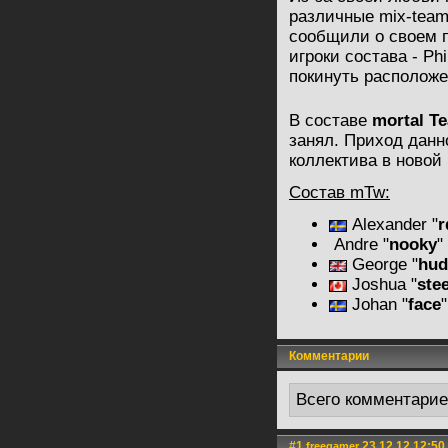
различные mix-team
сообщили о своем 
игроки состава - Phil
покинуть расположе
В составе
mortal T
занял. Приход данн
коллектива в новой 
Состав mTw:
Alexander "
r
Andre "
nooky
"
George "
hu
Joshua "
stee
Johan "
face
Комментарии
Всего комментари
#1
23.12.12 12:50
freegamer