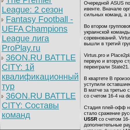
The Premier
Очередной ASUS по
League: 2 cезон
ивенте. Вначале орг
сильных команд, а 
Fantasy Football -
Во втором группово
UEFA Champions
украинской команд
League лига
соревнований. Virtus
вышли в третий гру
ProPlay.ru
Virtus.pro и Place2
36ON.RU BATTLE
первую и вторую стр
CITY: 1й
переиграли State21.
квалификационный
В квартете В произ
тур
уступили оставшиес
В матче за третью 
36ON.RU BATTLE
со счетом 16-4 на d
CITY: Составы
Стадия плей-офф н
команд
стало сражение рус
USSR
со счетом 16-
дополнительные рау