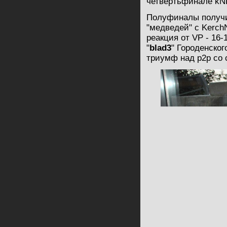
четвертьфинале kNET
Полуфиналы получи
"медведей" с Kerch
реакция от VP - 16-
"
blad3
" Городенског
триумф над p2p со с