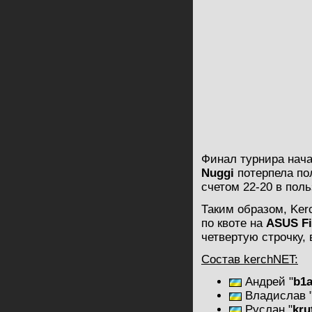
Финал турнира нача
Nuggi
потерпела пол
счетом 22-20 в поль
Таким образом, Ker
по квоте на
ASUS Fin
четвертую строчку, 
Состав kerchNET:
Андрей
"
b1
Владислав
Руслан
"
kru