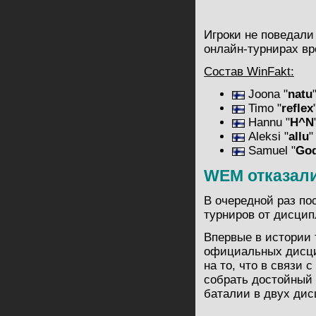
Игроки не поведали
онлайн-турнирах в
Состав WinFakt:
Joona "
natu
Timo "
reflex
Hannu "
H^N
Aleksi "
allu
"
Samuel "
Go
WEM отказали
В очередной раз по
турниров от дисципл
Впервые в истории т
официальных дисцип
на то, что в связи
собрать достойный 
баталии в двух дис