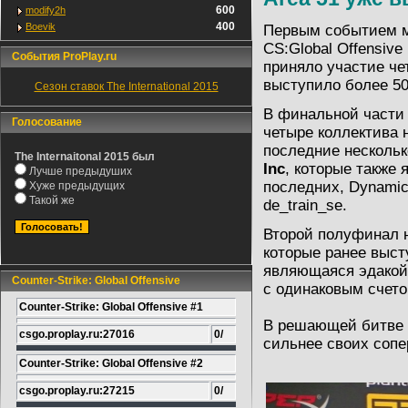
600
modify2h
400
Boevik
Первым событием ми
CS:Global Offensive
События ProPlay.ru
приняло участие че
выступило более 50
Сезон ставок The International 2015
В финальной части 
Голосование
четыре коллектива
последние нескольк
The Internaitonal 2015 был
Inc
, которые также
Лучше предыдуших
последних, Dynamic 
Хуже предыдущих
Такой же
de_train_se.
Второй полуфинал н
которые ранее выст
являющаяся эдакой 
Counter-Strike: Global Offensive
с одинаковым счетом
Counter-Strike: Global Offensive #1
В решающей битве D
csgo.proplay.ru:27016
0/
сильнее своих сопер
Counter-Strike: Global Offensive #2
csgo.proplay.ru:27215
0/