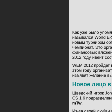
Как уже было упомя
назывался World E-
новым турниром орг
чемпионат. Это орг
финансовых вложени
2012 году ивент сос
WEM 2012 пройдет в
этом году организа
изъявят желание вы
Новое лицо в
Шведский игрок Jo
CS 1.6 подразделе
mTw
.
Из-за своей любви 