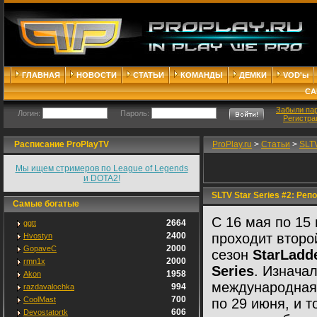
ГЛАВНАЯ
НОВОСТИ
СТАТЬИ
КОМАНДЫ
ДЕМКИ
VOD'ы
СА
Забыли па
Логин:
Пароль:
Регистра
Расписание ProPlayTV
ProPlay.ru
>
Статьи
>
SLTV
Мы ищем стримеров по League of Legends
и DOTA2!
SLTV Star Series #2: Реп
Самые богатые
C 16 мая по 15
2664
ggtt
2400
проходит второ
Hvostyn
2000
GopaveC
сезон
StarLadde
2000
rmn1x
Series
. Изнача
1958
Akon
международная 
994
razdavalochka
700
CoolMast
по 29 июня, и 
606
Devostatortk