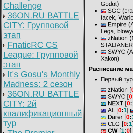
Godot)
Challenge
SGC (craN
36ON.RU BATTLE
Iacek, Warl
CITY: Групповой
Empire (A
Lega, blowy
этап
zNation (
FnaticRC CS
STALIANER
SWYC (Aid
League: Групповой
Xakon)
этап
Расписание ма
It's Gosu's Monthly
Первый тур
Madness: 2 сезон
zNation [
36ON.RU BATTLE
SWYC [
0
CITY: 2й
NEXT [
0
:
AL [
0
:
1
]
квалификационный
Darer [
0
:
тур
CLG [
0
:
1
CW
[
1
:
0