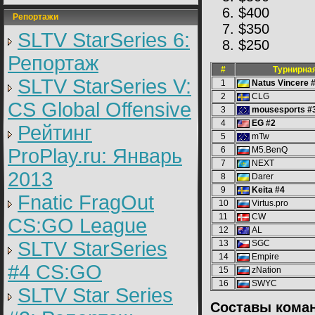
$400
Репортажи
$350
SLTV StarSeries 6:
$250
Репортаж
#
Турнирная
SLTV StarSeries V:
1
Natus Vincere 
2
CLG
CS Global Offensive
3
mousesports #
4
EG #2
Рейтинг
5
mTw
ProPlay.ru: Январь
6
M5.BenQ
7
NEXT
2013
8
Darer
9
Keita #4
Fnatic FragOut
10
Virtus.pro
11
CW
CS:GO League
12
AL
SLTV StarSeries
13
SGC
14
Empire
#4 CS:GO
15
zNation
16
SWYC
SLTV Star Series
Составы кома