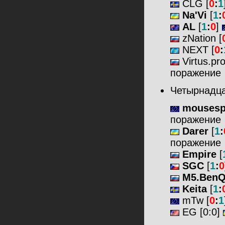
CLG [
0
:
1
Na'Vi
[
1
:
AL
[
1
:
0
]
zNation [
NEXT [
0
:
Virtus.pro
поражение
Четырнадца
mousesp
поражение
Darer
[
1
:
поражение
Empire
[
SGC
[
1
:
0
M5.Ben
Keita
[
1
:
mTw [
0
:
1
EG [
0:0
]