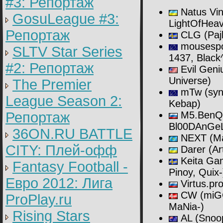
#3: Репортаж
Natus Vin
GosuLeague #3:
LightOfHeav
Репортаж
CLG (Pajk
mousespor
SLTV Star Series
1437, Blac
#2: Репортаж
Evil Geni
Universe)
The Premier
mTw (synd
League Season 2:
Kebap)
Репортаж
M5.BenQ (
Bl00DAnGe
36ON.RU BATTLE
NEXT (Man
CITY: Плей-офф
Darer (Ar
Keita Gam
Fantasy Football -
Pinoy, Quix-
Евро 2012: Лига
Virtus.pr
CW (miGG
ProPlay.ru
MaNia-)
Rising Stars
AL (Snoop