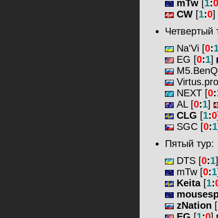
mTw
[
1
:
CW
[
1
:
0
Четвертый 
Na'Vi [
0
:
EG [
0
:
1
]
M5.BenQ
Virtus.pro
NEXT [
0
:
AL [
0
:
1
]
CLG
[
1
:
0
SGC [
0
:
1
Пятый тур:
DTS [
0
:
1
mTw [
0
:
1
Keita
[
1
:
mousesp
zNation
[
EG
[
1
:
0
]