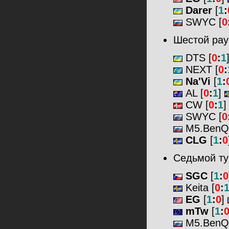
Darer
[
1
:
SWYC [
0
Шестой рау
DTS [
0
:
1
NEXT [
0
:
Na'Vi
[
1
:
AL [
0
:
1
]
CW [
0
:
1
SWYC [
0
M5.BenQ
CLG
[
1
:
0
Седьмой т
SGC
[
1
:
0
Keita [
0
:
EG
[
1
:
0
]
mTw
[
1
:
M5.BenQ