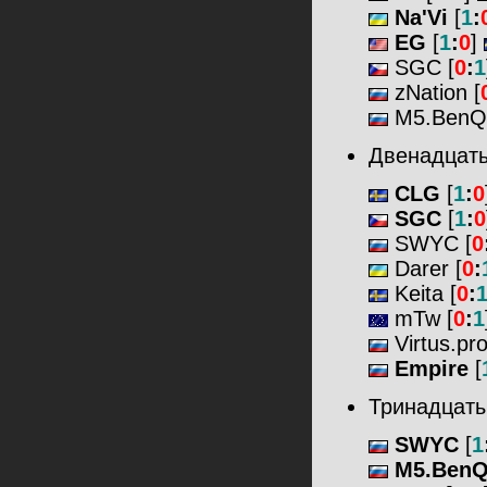
Na'Vi
[
1
:
EG
[
1
:
0
]
SGC [
0
:
1
zNation [
M5.BenQ
Двенадцаты
CLG
[
1
:
0
SGC
[
1
:
0
SWYC [
0
Darer [
0
:
Keita [
0
:
mTw [
0
:
1
Virtus.pr
Empire
[
Тринадцаты
SWYC
[
1
M5.Ben