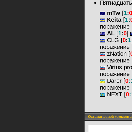
Пятнадцаты
mTw
[
1
:
Keita
[
1
:
поражение
AL
[
1
:
0
]
CLG [
0
:
1
поражение
zNation [
поражение
Virtus.pro
поражение
Darer [
0
:
поражение
NEXT [
0
:
Оставить свой коммента