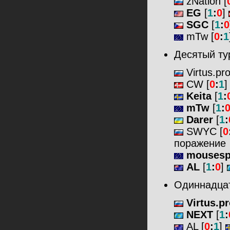
zNation [
EG
[
1
:
0
]
SGC
[
1
:
0
mTw [
0
:
1
Десятый ту
Virtus.pr
CW [
0
:
1
Keita
[
1
:
mTw
[
1
:
Darer
[
1
:
SWYC [
0
поражение
mousesp
AL
[
1
:
0
]
Одиннадцат
Virtus.p
NEXT
[
1
:
AL [
0
:
1
]