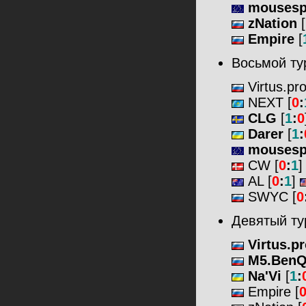
mousesp
zNation
[
Empire
[
Восьмой ту
Virtus.pro
NEXT [
0
:
CLG
[
1
:
0
Darer
[
1
:
mousesp
CW [
0
:
1
AL [
0
:
1
]
SWYC [
0
Девятый ту
Virtus.p
M5.Ben
Na'Vi
[
1
:
Empire [