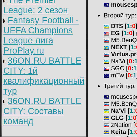
The Premier
mousesp
League: 2 cезон
Второй тур:
Fantasy Football -
DTS
[
1
:
0
UEFA Champions
EG
[
1
:
0
]
League лига
M5.BenQ
NEXT
[
1
:
ProPlay.ru
Virtus.p
36ON.RU BATTLE
Na'Vi [
0
:
SGC [
0
:
1
CITY: 1й
mTw [
0
:
1
квалификационный
Третий тур:
тур
mousesp
36ON.RU BATTLE
M5.BenQ
CITY: Составы
Na'Vi
[
1
:
CLG
[
1
:
0
команд
zNation [
Keita
[
1
: