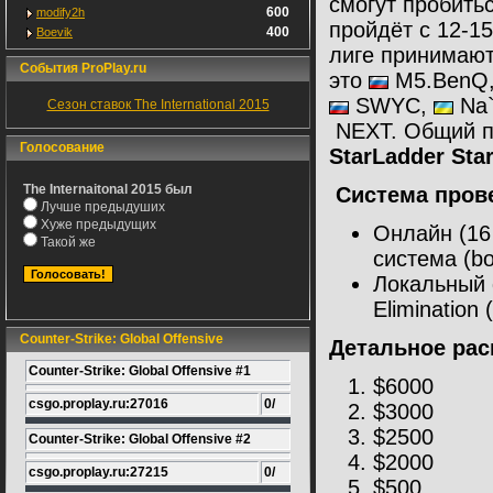
смогут пробить
600
modify2h
пройдёт с 12-1
400
Boevik
лиге принимают
События ProPlay.ru
это
M5.BenQ
SWYC,
Na`
Сезон ставок The International 2015
NEXT. Общий п
Голосование
StarLadder Star
The Internaitonal 2015 был
Система пров
Лучше предыдуших
Хуже предыдущих
Онлайн (16
Такой же
система (bo
Локальный 
Elimination 
Counter-Strike: Global Offensive
Детальное рас
Counter-Strike: Global Offensive #1
$6000
csgo.proplay.ru:27016
0/
$3000
$2500
Counter-Strike: Global Offensive #2
$2000
csgo.proplay.ru:27215
0/
$500