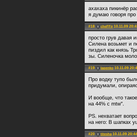
ахахаха пикинёр р
я думаю говоря про 
#18
10.11.09 20:4
cheFFir
просто грув давая 
Силена возьмет и п
пиздил как князь Тр
зы. Силеночка моло
#19
10.11.09 20:
lapenko
Про водку тупо был
придумали, опираяс
И вообще, что такое
на 44% с mtw".
PS. нехватает вопро
на него: В шапках у
#20
10.11.09 20:4
titesha