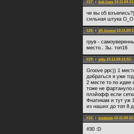
#27
10.11.09 21
Кай Грин
че вы о5 взъелись?
сильная штука O_O
#28
10.11.09 2
VP. Groove
грув - самоуверенны
место.. 3ы. топ16
#29
10.11.09 21:52
mRc
Groove ppc)) 1 мест
добраться я уже тг
2 месте то по идее
тоже не фартануло,
плэйофф если сетка
Фнатикам и тут уж 
из наших до топ 8 д
#32
10.11.09 22
brokkolie
#30 :D