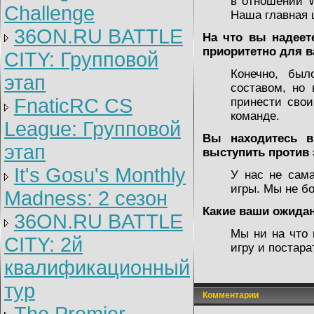
в отношении 
Challenge
Наша главная ц
36ON.RU BATTLE
На что вы надеет
приоритетно для в
CITY: Групповой
Конечно, бы
этап
составом, но
FnaticRC CS
принести свои
команде.
League: Групповой
Вы находитесь в
этап
выступить против
It's Gosu's Monthly
У нас не сама
игры. Мы не бо
Madness: 2 сезон
Какие ваши ожидан
36ON.RU BATTLE
Мы ни на что 
CITY: 2й
игру и постара
квалификационный
тур
Комментарии