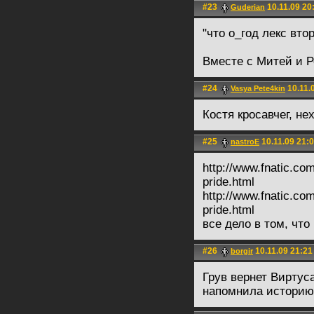
#23
10.11.09 20
Guderian
"что о_год лекс вто
Вместе с Митей и Р
#24
10.11.
Vasya Pete4kin
Костя кросавчег, не
#25
10.11.09 21:
nastroE
http://www.fnatic.co
pride.html
http://www.fnatic.co
pride.html
все дело в том, что
#26
10.11.09 21:21
borgir
Грув вернет Виртус
напомнила историю 