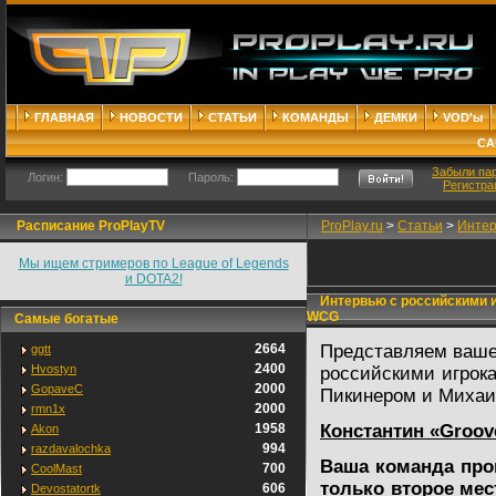
ГЛАВНАЯ
НОВОСТИ
СТАТЬИ
КОМАНДЫ
ДЕМКИ
VOD'ы
СА
Забыли па
Логин:
Пароль:
Регистра
Расписание ProPlayTV
ProPlay.ru
>
Статьи
>
Интер
Мы ищем стримеров по League of Legends
и DOTA2!
Интервью с российскими и
WCG
Самые богатые
2664
Представляем ваше
ggtt
2400
Hvostyn
российскими игрок
2000
GopaveC
Пикинером и Михаи
2000
rmn1x
1958
Константин «Groov
Akon
994
razdavalochka
Ваша команда про
700
CoolMast
только второе мес
606
Devostatortk