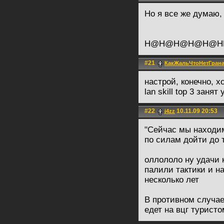
Но я все же думаю,
H@H@H@H@H@H
#21
КакЖальЧтоНетГран
настрой, конечно, х
lan skill top 3 занят 
#22
10.11.09 20:53
j4zz
"Сейчас мы находим
по силам дойти до т
оллололо ну удачи 
палили тактики и н
несколько лет
В противном случае
едет на вцг туристо