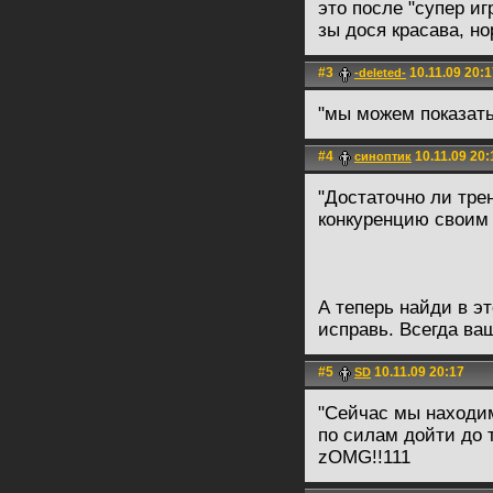
это после "супер и
зы дося красава, но
#3
10.11.09 20:1
-deleted-
"мы можем показать
#4
10.11.09 20:
синоптик
"Достаточно ли тре
конкуренцию своим
А теперь найди в 
исправь. Всегда ваш
#5
10.11.09 20:17
SD
"Сейчас мы находим
по силам дойти до т
zOMG!!111