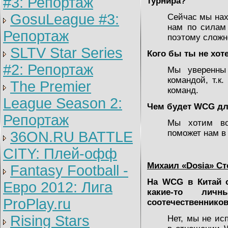
#3: Репортаж
турнира?
GosuLeague #3:
Сейчас мы нах
нам по силам 
Репортаж
поэтому сложно
SLTV Star Series
Кого бы ты не хот
#2: Репортаж
Мы уверенны
командой, т.к
The Premier
команд.
League Season 2:
Чем будет WCG д
Репортаж
Мы хотим во
поможет нам в 
36ON.RU BATTLE
CITY: Плей-офф
Михаил «Dosia» С
Fantasy Football -
На WCG в Китай о
Евро 2012: Лига
какие-то ли
ProPlay.ru
соотечественников 
Rising Stars
Нет, мы не ис