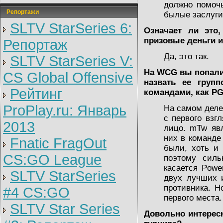
должно помоч
Репортажи
былые заслуги
SLTV StarSeries 6:
Означает ли это
призовые деньги и
Репортаж
Да, это так.
SLTV StarSeries V:
На WCG вы попали
CS Global Offensive
назвать ее груп
Рейтинг
командами, как PG
ProPlay.ru: Январь
На самом деле 
с первого взг
2013
лицо. mTw яв
них в команде
Fnatic FragOut
были, хоть и
CS:GO League
поэтому силь
касается Powe
SLTV StarSeries
двух лучших 
противника. Н
#4 CS:GO
первого места.
SLTV Star Series
Довольно интересн