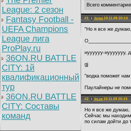
The Premier
Всего комментари
League: 2 cезон
Fantasy Football -
#1
10.11.09 20:14
3отка
UEFA Champions
"Но я все же думаю
League лига
O________________
ProPlay.ru
нуууууу-нууууууу, д
36ON.RU BATTLE
gj
CITY: 1й
квалификационный
"водка поможет нам
тур
Паулайнеры не помо
36ON.RU BATTLE
#2
10.11.09 20:15
ihLee
CITY: Составы
Но я все же думаю,
команд
Сейчас мы находим
по силам дойти до т