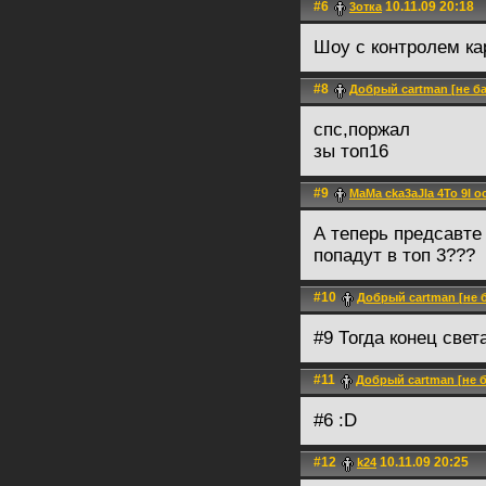
#6
10.11.09 20:18
3отка
Шоу с контролем ка
#8
Добрый cartman [не б
спс,поржал
зы топ16
#9
MaMa cka3aJIa 4To 9I 
А теперь предсавте 
попадут в топ 3???
#10
Добрый cartman [не 
#9 Тогда конец свет
#11
Добрый cartman [не 
#6 :D
#12
10.11.09 20:25
k24