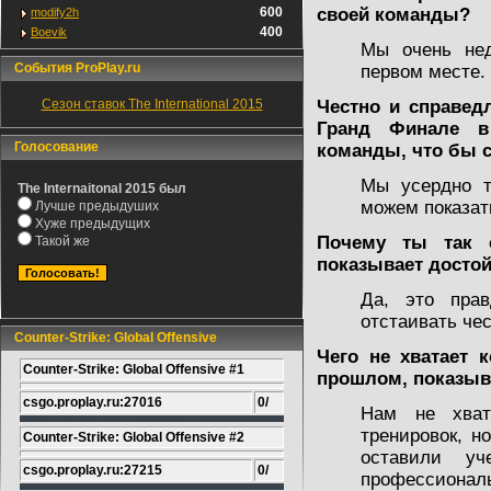
600
своей команды?
modify2h
400
Boevik
Мы очень не
События ProPlay.ru
первом месте.
Сезон ставок The International 2015
Честно и справед
Гранд Финале в
Голосование
команды, что бы 
Мы усердно т
The Internaitonal 2015 был
можем показат
Лучше предыдуших
Хуже предыдущих
Почему ты так с
Такой же
показывает достой
Да, это пра
отстаивать чес
Counter-Strike: Global Offensive
Чего не хватает 
Counter-Strike: Global Offensive #1
прошлом, показыв
csgo.proplay.ru:27016
0/
Нам не хват
тренировок, н
Counter-Strike: Global Offensive #2
оставили уч
csgo.proplay.ru:27215
0/
профессионал