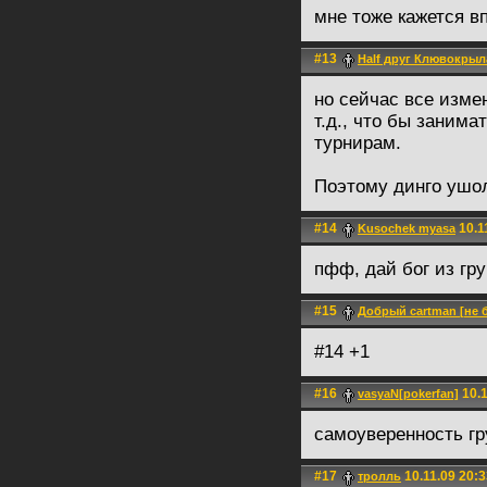
мне тоже кажется вп
#13
Half друг Клювокрыл
но сейчас все изме
т.д., что бы заним
турнирам.
Поэтому динго ушо
#14
10.1
Kusochek myasa
пфф, дай бог из гр
#15
Добрый cartman [не 
#14 +1
#16
10.1
vasyaN[pokerfan]
самоуверенность гр
#17
10.11.09 20:3
тролль