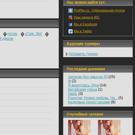
Нас можно найти тут:
ProPlay.ru - Официальная группа
Наш канал в IRC
Мы в Facebook
Мы в Twitter
nicole
s7alk. 364
Я джоли
Будущие турниры
Добавить турнир
Последние дневники
Записки без смысла [5]
(25)
Ф
(2)
Я вернулась. Olya
(14)
Китайская улица
(1)
Окей.
(3)
Ранетки: Новая любовь. Ча...
(5)
Кадровые перестановки
(8)
Случайные галереи