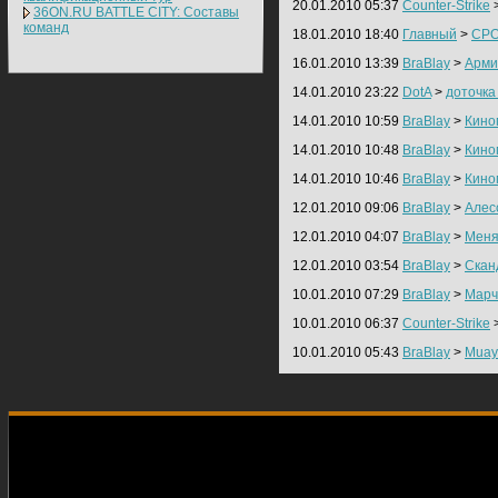
20.01.2010 05:37
Counter-Strike
36ON.RU BATTLE CITY: Составы
команд
18.01.2010 18:40
Главный
>
СРО
16.01.2010 13:39
BraBlay
>
Арми
14.01.2010 23:22
DotA
>
доточка 
14.01.2010 10:59
BraBlay
>
Кино
14.01.2010 10:48
BraBlay
>
Кино
14.01.2010 10:46
BraBlay
>
Кино
12.01.2010 09:06
BraBlay
>
Алес
12.01.2010 04:07
BraBlay
>
Меня
12.01.2010 03:54
BraBlay
>
Скан
10.01.2010 07:29
BraBlay
>
Марч
10.01.2010 06:37
Counter-Strike
10.01.2010 05:43
BraBlay
>
Muay