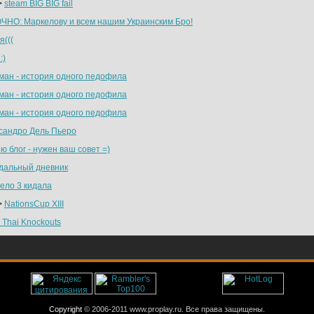
>
steam BIG BIG fail
ЧНО: Маркелову и всем нашим Украинским Бро!
я(((
:)
ман - история одного педофила
ман - история одного педофила
ман - история одного педофила
сандро Дель Пьеро
ю блог - нужен ваш совет =)
дальный дневник
ело 3 кидала
>
NationsCup XIII
 Thai Knockouts
Copyright
© 2006-2011 www.proplay.ru. Все права защищены.