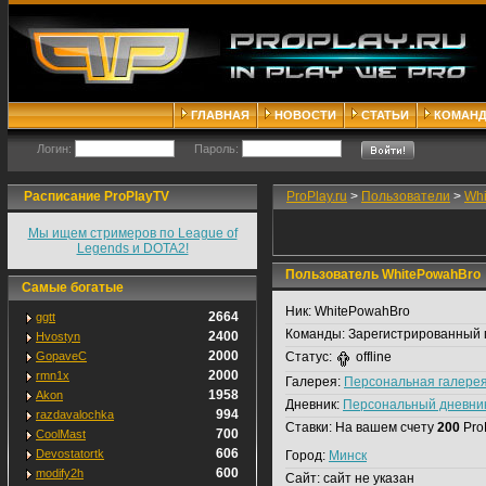
ГЛАВНАЯ
НОВОСТИ
СТАТЬИ
КОМАН
Логин:
Пароль:
Расписание ProPlayTV
ProPlay.ru
>
Пользователи
>
Wh
Мы ищем стримеров по League of
Legends и DOTA2!
Пользователь WhitePowahBro
Самые богатые
Ник:
WhitePowahBro
2664
ggtt
Команды:
Зарегистрированный 
2400
Hvostyn
2000
GopaveC
Статус:
offline
2000
rmn1x
Галерея:
Персональная галере
1958
Akon
Дневник:
Персональный дневни
994
razdavalochka
Ставки:
На вашем счету
200
Pro
700
CoolMast
606
Devostatortk
Город:
Минск
600
modify2h
Сайт:
сайт не указан