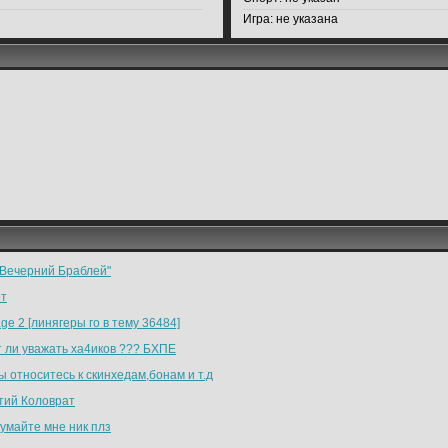
Игра:
не указана
"Вечерний Браблей"
ет
ge 2 [линягеры го в тему 36484]
т ли уважать ха4иков ??? БХПЕ
ы относитесь к скинхедам,бонам и т.д
тий Коловрат
умайте мне ник плз