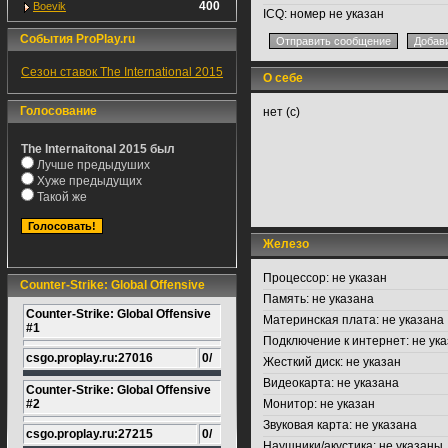
400
Boevik
ICQ:
номер не указан
События ProPlay.ru
Сезон ставок The International 2015
О себе
Голосование
нет (с)
The Internaitonal 2015 был
Лучше предыдуших
Хуже предыдущих
Такой же
Железо
Процессор:
не указан
Counter-Strike: Global Offensive
Память:
не указана
Counter-Strike: Global Offensive
Материнская плата:
не указана
#1
Подключение к интернет:
не ука
csgo.proplay.ru:27016
0/
Жесткий диск:
не указан
Видеокарта:
не указана
Counter-Strike: Global Offensive
#2
Монитор:
не указан
Звуковая карта:
не указана
csgo.proplay.ru:27215
0/
Наушники/акустика:
не указаны