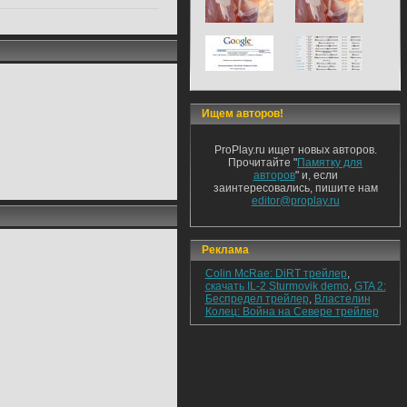
Ищем авторов!
ProPlay.ru ищет новых авторов.
Прочитайте "
Памятку для
авторов
" и, если
заинтересовались, пишите нам
editor@proplay.ru
Реклама
Colin McRae: DiRT трейлер
,
скачать IL-2 Sturmovik demo
,
GTA 2:
Беспредел трейлер
,
Властелин
Колец: Война на Севере трейлер