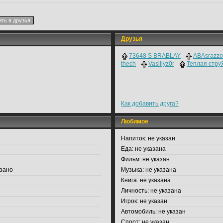
Друзья
73648 S BRABLAY
ABAsrazzo
thech
Vasiliyz0r
Теплая стру
Как добавить друга?
Любимое
Напиток:
не указан
Еда:
не указана
Фильм:
не указан
зано
Музыка:
не указана
Книга:
не указана
Личность:
не указана
Игрок:
не указан
Автомобиль:
не указан
Спорт:
не указан