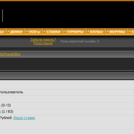
ДЫ
ДЕМКИ
VOD'ы
СТАВКИ
ТУРНИРЫ
КЛУБЫ
ФОРУМЫ
Забыли пароль?
Пользователей онлайн: 0
Регистрация
itePowahBro
пользователь
я
(0 / 0)
к
(1 / 83)
Рублей.
Ваши ставки