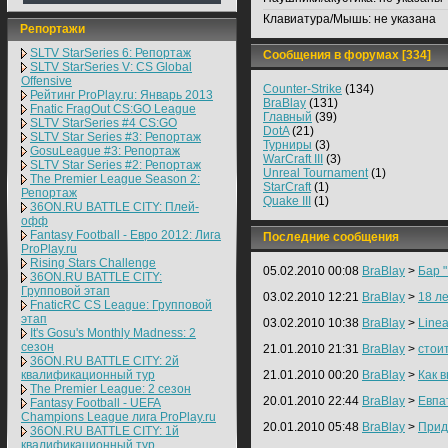
Клавиатура/Мышь:
не указана
Репортажи
SLTV StarSeries 6: Репортаж
Сообщения в форумах [334]
SLTV StarSeries V: CS Global
Offensive
Counter-Strike
(134)
Рейтинг ProPlay.ru: Январь 2013
BraBlay
(131)
Fnatic FragOut CS:GO League
Главный
(39)
SLTV StarSeries #4 CS:GO
DotA
(21)
SLTV Star Series #3: Репортаж
Турниры
(3)
GosuLeague #3: Репортаж
WarCraft III
(3)
SLTV Star Series #2: Репортаж
Unreal Tournament
(1)
The Premier League Season 2:
StarCraft
(1)
Репортаж
Quake III
(1)
36ON.RU BATTLE CITY: Плей-
офф
Fantasy Football - Евро 2012: Лига
Последние сообщения
ProPlay.ru
Rising Stars Challenge
05.02.2010 00:08
BraBlay
>
Бар 
36ON.RU BATTLE CITY:
Групповой этап
03.02.2010 12:21
BraBlay
>
18 л
FnaticRC CS League: Групповой
этап
03.02.2010 10:38
BraBlay
>
Linea
It's Gosu's Monthly Madness: 2
сезон
21.01.2010 21:31
BraBlay
>
стои
36ON.RU BATTLE CITY: 2й
квалификационный тур
21.01.2010 00:20
BraBlay
>
Как в
The Premier League: 2 cезон
20.01.2010 22:44
BraBlay
>
Евпа
Fantasy Football - UEFA
Champions League лига ProPlay.ru
20.01.2010 05:48
BraBlay
>
Прид
36ON.RU BATTLE CITY: 1й
квалификационный тур