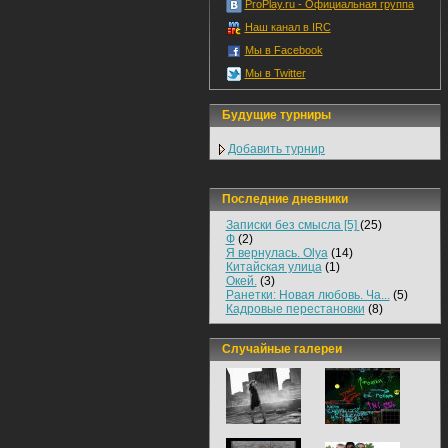
ProPlay.ru - Официальная группа
Наш канал в IRC
Мы в Facebook
Мы в Twitter
Будущие турниры
Добавить турнир
Последние дневники
Записки без смысла [5]
(25)
Ф
(2)
Я вернулась. Olya
(14)
Китайская улица
(1)
Окей.
(3)
Ранетки: Новая любовь. Ча...
(5)
Кадровые перестановки
(8)
Случайные галереи