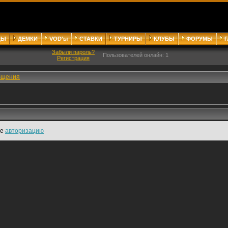
ДЫ
ДЕМКИ
VOD'ы
СТАВКИ
ТУРНИРЫ
КЛУБЫ
ФОРУМЫ
Забыли пароль?
Пользователей онлайн: 1
Регистрация
бщения
те
авторизацию