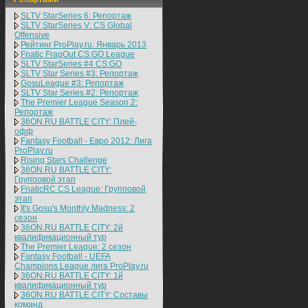
SLTV StarSeries 6: Репортаж
SLTV StarSeries V: CS Global
Offensive
Рейтинг ProPlay.ru: Январь 2013
Fnatic FragOut CS:GO League
SLTV StarSeries #4 CS:GO
SLTV Star Series #3: Репортаж
GosuLeague #3: Репортаж
SLTV Star Series #2: Репортаж
The Premier League Season 2:
Репортаж
36ON.RU BATTLE CITY: Плей-
офф
Fantasy Football - Евро 2012: Лига
ProPlay.ru
Rising Stars Challenge
36ON.RU BATTLE CITY:
Групповой этап
FnaticRC CS League: Групповой
этап
It's Gosu's Monthly Madness: 2
сезон
36ON.RU BATTLE CITY: 2й
квалификационный тур
The Premier League: 2 cезон
Fantasy Football - UEFA
Champions League лига ProPlay.ru
36ON.RU BATTLE CITY: 1й
квалификационный тур
36ON.RU BATTLE CITY: Составы
команд