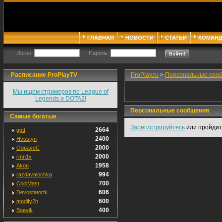
ГЛАВНАЯ
НОВОСТИ
СТАТЬИ
КОМАН
Логин:
Пароль:
Расписание ProPlayTV
ProPlay.ru
>
Персональные соо
Мы ищем стримеров по League of
Legends и DOTA2!
Персональные сообщения
Самые богатые
Зарегистрируйтесь
или пройди
2664
ggtt
2400
Hvostyn
2000
GopaveC
2000
rmn1x
1958
Akon
994
razdavalochka
700
CoolMast
606
Devostatortk
600
modify2h
400
Boevik