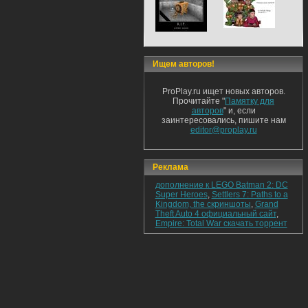
Ищем авторов!
ProPlay.ru ищет новых авторов.
Прочитайте "
Памятку для
авторов
" и, если
заинтересовались, пишите нам
editor@proplay.ru
Реклама
дополнение к LEGO Batman 2: DC
Super Heroes
,
Settlers 7: Paths to a
Kingdom, the скриншоты
,
Grand
Theft Auto 4 официальный сайт
,
Empire: Total War скачать торрент