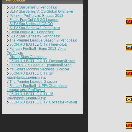
Репортажи
SLTV StarSeries 6: Репортаж
SLTV StarSeries V: CS Global Offensive
Рейтинг ProPlay.ru: Январь 2013
Fnatic FragOut CS:GO League
SLTV StarSeries #4 CS:GO
SLTV Star Series #3: Репортаж
GosuLeague #3: Репортаж
SLTV Star Series #2: Репортаж
The Premier League Season 2: Репортаж
36ON.RU BATTLE CITY: Плей-офф
Fantasy Football - Евро 2012: Лига
ProPlay.ru
Rising Stars Challenge
36ON.RU BATTLE CITY: Групповой этап
FnaticRC CS League: Групповой этап
It's Gosu's Monthly Madness: 2 сезон
36ON.RU BATTLE CITY: 2й
квалификационный тур
The Premier League: 2 cезон
Fantasy Football - UEFA Champions
League лига ProPlay.ru
36ON.RU BATTLE CITY: 1й
квалификационный тур
36ON.RU BATTLE CITY: Составы команд