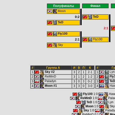
Полуфиналы
Финал
Moon
TeD
0:2
TeD
2:1
Fly100
Fly100
2:1
Sky
#
Группа A
И
В
П
К
#
Гр
Sky #2
Lyn
1
3
2
1
2-1
1
ReMinD
Fly
2
3
1
2
1-2
2
Paladyn
TeD
3
3
0
3
0-2
3
Moon #1
Ha
4
3
3
0
3-0
4
Fly100
1:0
Haw
ReMinD
1:0
Pala
TeD
1:0
Lyn
Moon
1:0
Sky
Sky
1:0
Palady
ReMinD 0:1
Mo