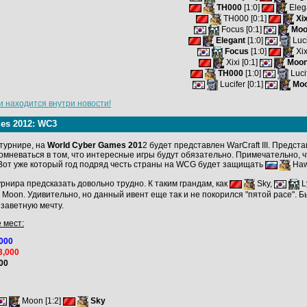
TH000
[1:0]
Eleg
TH000 [0:1]
Xix
Focus [0:1]
Mo
Elegant
[1:0]
Luci
Focus
[1:0]
Xix
Xixi [0:1]
Moo
TH000
[1:0]
Luci
Lucifer [0:1]
Mo
и находится внутри новости!
es 2012: WC3
турнире, на
World Cyber Games 201
2 будет представлен WarCraft III. Предст
омневаться в том, что интересные игры будут обязательно. Примечательно, чт
 Вот уже который год подряд честь страны на WCG будет защищать
Haw
нира предсказать довольно трудно. К таким грандам, как
Sky,
L
Moon. Удивительно, но данный ивент еще так и не покорился "пятой расе". Б
заветную мечту.
 мест:
,000
3,000
000
Moon [1:2]
Sky