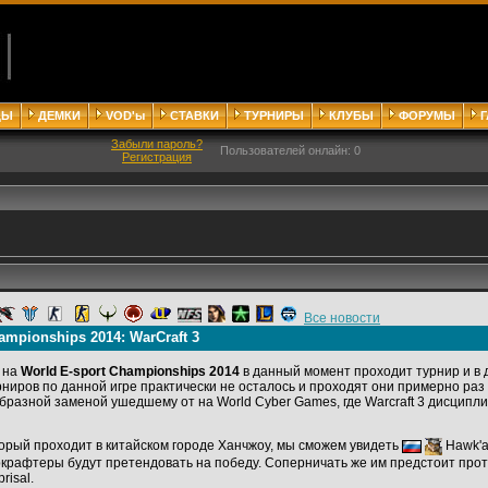
ДЫ
ДЕМКИ
VOD'ы
СТАВКИ
ТУРНИРЫ
КЛУБЫ
ФОРУМЫ
Забыли пароль?
Пользователей онлайн: 0
Регистрация
Все новости
ampionships 2014: WarCraft 3
 на
World E-sport Championships 2014
в данный момент проходит турнир и в д
ниров по данной игре практически не осталось и проходят они примерно раз 
бразной заменой ушедшему от на World Cyber Games, где Warcraft 3 дисципли
орый проходит в китайском городе Ханчжоу, мы сможем увидеть
Hawk'a
аркрафтеры будут претендовать на победу. Соперничать же им предстоит проти
risal.