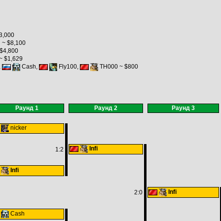
13,000
 ~ $8,100
$4,800
~ $1,629
,
Cash,
Fly100,
TH000 ~ $800
Раунд 1
Раунд 2
Раунд 3
nicker
Infi
1:2
Infi
Infi
2:0
Cash