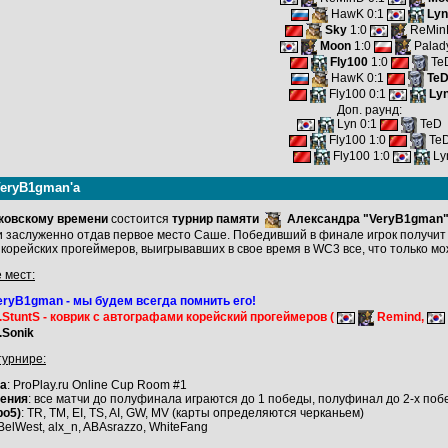
HawK 0:1
Lyn
Sky
1:0
ReMin
Moon
1:0
Palad
Fly100
1:0
Te
HawK 0:1
Te
Fly100 0:1
Ly
Доп. раунд:
Lyn 0:1
TeD
Fly100 1:0
Te
Fly100 1:0
Ly
eryB1gman'a
сковскому времени
состоится
турнир памяти
Александра "VeryB1gman
и заслуженно отдав первое место Саше. Победивший в финале игрок получит 
орейских прогеймеров, выигрывавших в свое время в WC3 все, что только мо
 мест:
ryB1gman - мы будем всегда помнить его!
.StuntS
- коврик с автографами корейский прогеймеров (
Remind,
.Sonik
урнире:
na
: ProPlay.ru Online Cup Room #1
ения
: все матчи до полуфинала играются до 1 победы, полуфинал до 2-х побед
bo5)
: TR, TM, EI, TS, AI, GW, MV (карты определяются черканьем)
 BelWest, alx_n, ABAsrazzo, WhiteFang