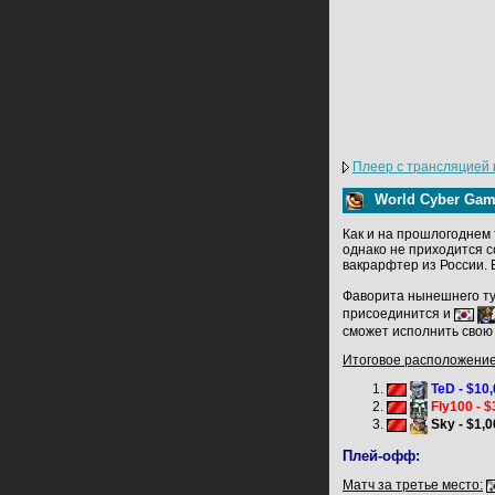
Плеер с трансляцией 
World Cyber Gam
Как и на прошлогоднем 
однако не приходится с
вакрарфтер из России.
Фаворита нынешнего тур
присоединится и
сможет исполнить свою 
Итоговое расположение
TeD - $10
Fly100 - $
Sky - $1,
Плей-офф:
Матч за третье место: