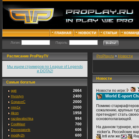
ГЛАВНАЯ
НОВОСТИ
СТАТЬИ
КОМАН
Логин:
Пароль:
Расписание ProPlayTV
ProPlay.ru
>
Новости
Мы ищем стримеров по League of Legends
и DOTA2!
Новости
Самые богатые
2664
Новости по игре:
ggtt
World E-sport Ch
2400
Hvostyn
2000
GopaveC
Помимо старкрафтеров
2000
rmn1x
сожалению, крупных тур
1958
Akon
претендует стать своео
994
razdavalochka
основополагающей.
700
CoolMast
На данном турнире, кот
606
Devostatortk
nicker'a. Российские в
600
modify2h
Infi или же
Rep