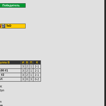
Победитель
TeD
уппа B
И
В
П
К
3
2
1
2-1
100 #1
3
2
1
2-1
 #2
3
2
1
2-1
wK
3
0
3
0-2
K
dyn
n
on