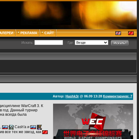
ГАЛЕРЕИ
РЕКЛАМА
САЙТ
Искать:
Где:
Автор:
Hashk3r
@ 06.09 13:28
Комментариев: 7
исциплине WarCraft 3. К
в год. Данный турнир
на всегда была
,
Cash'a и
в все тех же звезд, как