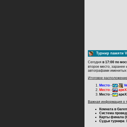
Турнир памяти V
Сегодня
в 17:00 по мо
второе место, заранее 
автографами именитых к
Итоговое расположение
Место -
Ve
Место -
apeX
Место -
apeX
Важная информация о т
Комната в Gare
Система провед
Карты финала (
Судьи турнира
: