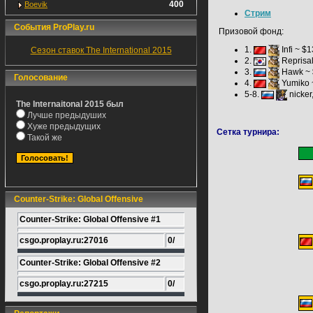
400
Boevik
Стрим
События ProPlay.ru
Призовой фонд:
1.
Infi ~ $
Сезон ставок The International 2015
2.
Reprisal
3.
Hawk ~ 
Голосование
4.
Yumiko 
5-8.
nicker
The Internaitonal 2015 был
Лучше предыдуших
Хуже предыдущих
Cетка турнира:
Такой же
Counter-Strike: Global Offensive
Counter-Strike: Global Offensive #1
csgo.proplay.ru:27016
0/
Counter-Strike: Global Offensive #2
csgo.proplay.ru:27215
0/