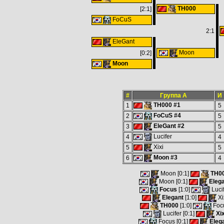
TH000
[2:1]
FoCuS
2:1
EleGant
Moon
[0:2]
Moon
#
Группа А
И
TH000 #1
1
5
FoCuS #4
2
5
EleGant #2
3
5
Lucifer
4
4
Xixi
5
5
Moon #3
6
4
Moon [0:1]
TH0
Moon [0:1]
Eleg
Focus
[1:0]
Luci
Elegant
[1:0]
Xi
TH000
[1:0]
Foc
Lucifer [0:1]
Xix
Focus [0:1]
Eleg