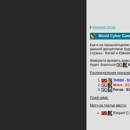
Нижняя сетка
World Cyber Gam
Как и на прошлогоднем 
данной дисциплине буду
страны - Китай и Южная
Фаворита выявить довол
будет бороться
Распределение призово
TH000 - $
Moon - $3
Focus -
$1
Плей-офф:
Матч за третье место:
Elegant [1