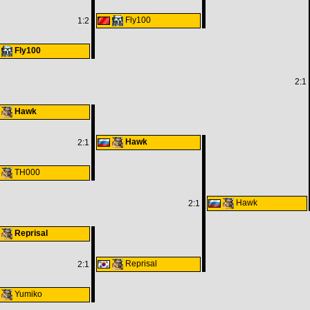
Fly100
1:2
Fly100
2:1
Hawk
Hawk
2:1
TH000
Hawk
2:1
Reprisal
Reprisal
2:1
Yumiko