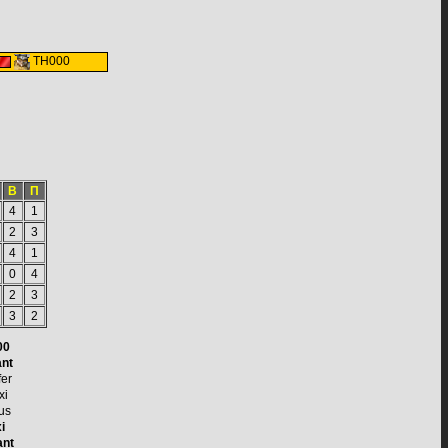
TH000
В
П
4
1
2
3
4
1
0
4
2
3
3
2
00
ant
fer
xi
us
i
ant