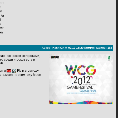
ant
i
on
fer
i
n
fer
on
Автор:
Hashk3r
@ 02.12 13:20
Комментариев: 186
авлен он восемью игроками,
о среди игроков есть и
K.
yn и
Fly в этом году
ыть может в этом году Moon