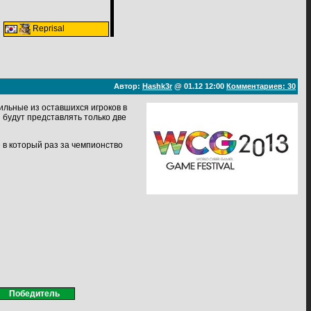
Reprisal
Автор:
Hashk3r
@ 01.12 12:00
Комментариев: 30
сильные из оставшихся игроков в
 будут представлять только две
 в который раз за чемпионство
Победитель