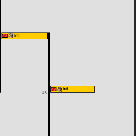
Infi
Infi
2:0