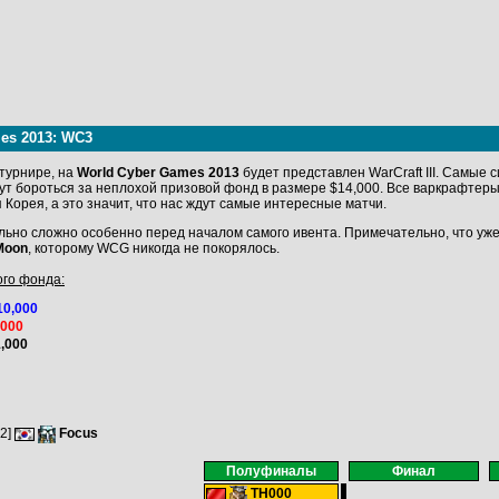
es 2013: WC3
турнире, на
World Cyber Games 2013
будет представлен WarCraft III. Cамые 
т бороться за неплохой призовой фонд в размере $14,000. Все варкрафтеры
 Корея, а это значит, что нас ждут самые интересные матчи.
ьно сложно особенно перед началом самого ивента. Примечательно, что уже
Moon
, которому WCG никогда не покорялось.
го фонда:
10,000
,000
,000
:2]
Focus
Полуфиналы
Финал
TH000