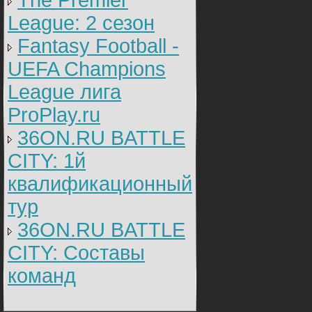
The Premier
League: 2 cезон
Fantasy Football -
UEFA Champions
League лига
ProPlay.ru
36ON.RU BATTLE
CITY: 1й
квалификационный
тур
36ON.RU BATTLE
CITY: Составы
команд