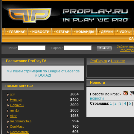
ГЛАВНАЯ
НОВОСТИ
СТАТЬИ
КОМАНДЫ
ДЕМКИ
VOD'ы
СА
Забыли па
Логин:
Пароль:
Регистра
Расписание ProPlayTV
ProPlay.ru
>
Новости
Мы ищем стримеров по League of Legends
и DOTA2!
Новости
Самые богатые
2664
Новости по игре:
ggtt
новости
2400
Hvostyn
Страницы
:
1
|
2
|
3
|
4
|
5
|
2000
GopaveC
2000
rmn1x
1958
Akon
994
razdavalochka
700
CoolMast
606
Devostatortk