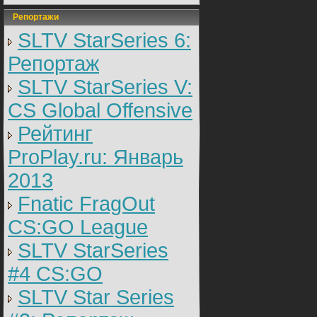
Репортажи
SLTV StarSeries 6:
Репортаж
SLTV StarSeries V:
CS Global Offensive
Рейтинг
ProPlay.ru: Январь
2013
Fnatic FragOut
CS:GO League
SLTV StarSeries
#4 CS:GO
SLTV Star Series