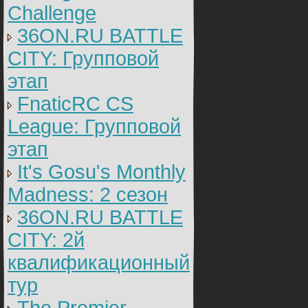
Challenge
36ON.RU BATTLE
CITY: Групповой
этап
FnaticRC CS
League: Групповой
этап
It's Gosu's Monthly
Madness: 2 сезон
36ON.RU BATTLE
CITY: 2й
квалификационный
тур