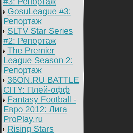
#3: Репортаж
GosuLeague #3:
Репортаж
SLTV Star Series
#2: Репортаж
The Premier
League Season 2:
Репортаж
36ON.RU BATTLE
CITY: Плей-офф
Fantasy Football -
Евро 2012: Лига
ProPlay.ru
Rising Stars