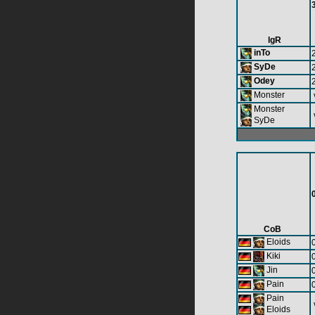
lgR
inTo
SyDe
Odey
Monster
Monster
SyDe
CoB
Eloids
Kiki
Jin
Pain
Pain
Eloids