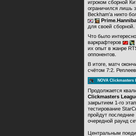
игроком сборной Ки
ограничился лишь э
Beckham'a никто бо
Prime.Hanniba
для своей сборной.
Что было интересно
варкрафтеров
их опыт в жанре RT
оппонентов.
В итоге, матч окон
счётом 7:2. Реплеев 
NOVA Clickmasters 
Продолжается ква
Clickmasters Leagu
закрытием 1-го этап
тестирование StarCra
пройдут последние 
очередной раунд се
Центральным поеди