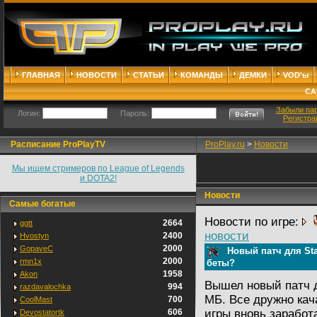
ГЛАВНАЯ
НОВОСТИ
СТАТЬИ
КОМАНДЫ
ДЕМКИ
VOD'ы
СА
Забыли па
Логин:
Пароль:
Регистра
Расписание ProPlayTV
ProPlay.ru
>
Новости
Мы ищем стримеров по League of Legends
и DOTA2!
Новости
Самые богатые
Новости по игре:
2664
ggtt
новости
2400
Hvostyn
2000
GopaveC
Новый патч для Star
2000
rmn1x
беты?
1958
Akon
Вышел новый патч дл
994
razdavalochka
МБ. Все дружно кач
700
CoolMast
606
игры вновь заработ
Devostatortk