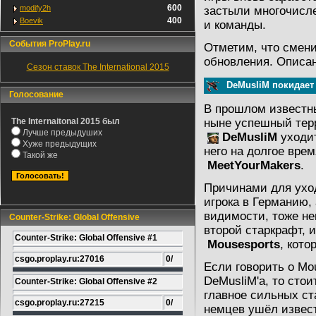
600
modify2h
застыли многочисле
400
Boevik
и команды.
События ProPlay.ru
Отметим, что смен
обновления.
Описан
Сезон ставок The International 2015
DeMusliM покидает
Голосование
В прошлом известн
The Internaitonal 2015 был
ныне успешный терр
Лучше предыдуших
DeMusliM
уходит
Хуже предыдущих
него на долгое вре
Такой же
MeetYourMakers
.
Причинами для ухо
игрока в Германию, 
видимости, тоже не
Counter-Strike: Global Offensive
второй старкрафт, и
Counter-Strike: Global Offensive #1
Mousesports
, кот
csgo.proplay.ru:27016
0/
Если говорить о Mo
DeMusliM'a, то сто
Counter-Strike: Global Offensive #2
главное сильных ст
csgo.proplay.ru:27215
0/
немцев ушёл извес