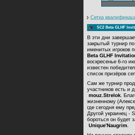
Сетка квалификац
SC2 Beta GLHF Invit
В эти дни завершае
закрытый турнир по
именитых игроков 
Beta GLHF Invitatio
воскресенье 6-го ию
известен победите
список призёров се
Сам же турнир прод
участников есть и 
mouz.Strelok
. Бла
жизненному (Алексе
где сегодня ему пр
Другой украинец - S
бороться он будет 
Unique'Naugrim
.