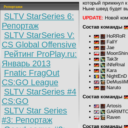
который примкнул к
Репортажи
Ныне швед будет в
SLTV StarSeries 6:
UPDATE:
Новой ком
Репортаж
Состав команды
SLTV StarSeries V:
HoRRoR
FallY
CS Global Offensive
Jae
Рейтинг ProPlay.ru:
MoonShi
Tak3r
Январь 2013
iNfeRnal
Kara
Fnatic FragOut
NightEnD
CS:GO League
DeMusliM
Naruto
SLTV StarSeries #4
Состав команды
CS:GO
Artosis
SLTV Star Series
GARIMT
Raven
#3: Репортаж
Состав команды