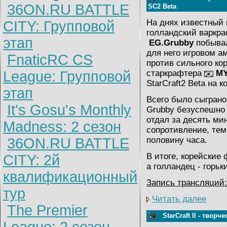
36ON.RU BATTLE
SC2 Beta
На днях известный
CITY: Групповой
голландский варкр
этап
EG.Grubby
побывал
для него игровом а
FnaticRC CS
против сильного ко
League: Групповой
старкрафтера
MY
StarCraft2 Beta на 
этап
Всего было сыграно
It's Gosu's Monthly
Grubby безуспешно 
отдал за десять мин
Madness: 2 сезон
сопротивление, тем
36ON.RU BATTLE
половину часа.
В итоге, корейские
CITY: 2й
а голландец - горьк
квалификационный
Запись трансляций:
тур
Читать далее
The Premier
StarCraft II - творч