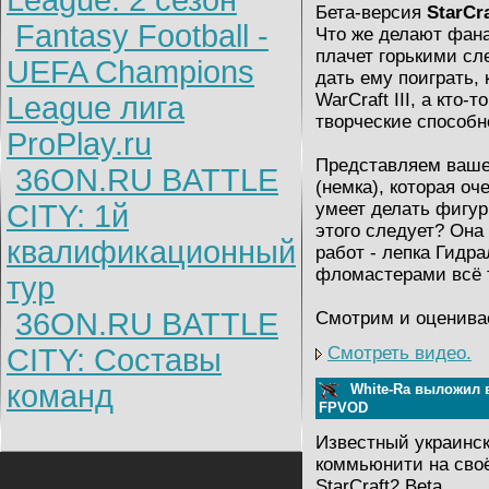
League: 2 cезон
Бета-версия
StarCra
Fantasy Football -
Что же делают фана
плачет горькими сл
UEFA Champions
дать ему поиграть, 
WarCraft III, а кто-
League лига
творческие способн
ProPlay.ru
Представляем ваш
36ON.RU BATTLE
(немка), которая оч
CITY: 1й
умеет делать фигурк
этого следует? Она
квалификационный
работ - лепка Гидр
фломастерами всё т
тур
36ON.RU BATTLE
Смотрим и оценива
CITY: Составы
Смотреть видео.
команд
White-Ra выложил в
FPVOD
Известный украинс
коммьюнити на сво
StarCraft2 Beta.