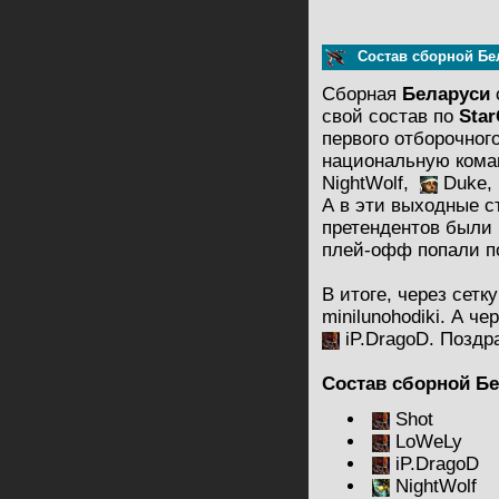
Состав сборной Бел
Сборная
Беларуси
свой состав по
Star
первого отборочного
национальную кома
NightWolf,
Duke,
А в эти выходные с
претендентов были 
плей-офф попали по
В итоге, через сет
minilunohodiki. А ч
iP.DragoD. Поздр
Состав сборной Бе
Shot
LoWeLy
iP.DragoD
NightWolf