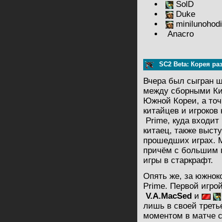
SolD
Duke
minilunohodi
Anacrо
SC2 Beta: Корея ра
Вчера был сыгран 
между сборными Ки
Южной Кореи, а точ
китайцев и игроков
Prime, куда входит
китаец, также выст
прошедших играх. М
причём с большим 
игры в старкрафт.
Опять же, за южно
Prime. Первой игро
V.A.MacSed
и
лишь в своей треть
моментом в матче с