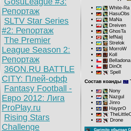
GosuLeague #3:
White-Ra
Репортаж
HasuObs
SLTV Star Series
MaNa
Dreiven
#2: Репортаж
GhosTa
l
efNaij
The Premier
Strelok
League Season 2:
MorroW
Koll
Репортаж
Belladona
DinOt
36ON.RU BATTLE
Spell
CITY: Плей-офф
Состав коанды
Fantasy Football -
Nony
Евро 2012: Лига
Nazgul
Jinro
ProPlay.ru
HayprO
TheLittle
Rising Stars
Drone
Challenge
Garimito обыграл G