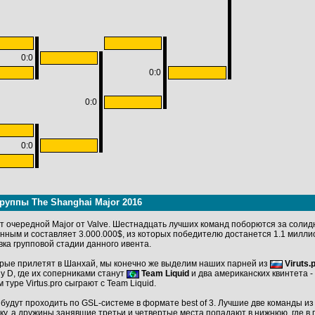
0:0
0:0
0:0
0:0
руппы The Shanghai Major 2016
т очередной Major от Valve. Шестнадцать лучших команд поборются за соли
нным и составляет 3.000.000$, из которых победителю достанется 1.1 милл
ка групповой стадии данного ивента.
орые прилетят в Шанхай, мы конечно же выделим наших парней из
Viruts.
пу D, где их соперниками станут
Team Liquid
и два американских квинтета -
м туре Virtus.pro сыграют с Team Liquid.
будут проходить по GSL-системе в формате best of 3. Лучшие две команды из
ку, а дружины занявшие третьи и четвертые места попадают в нижнюю, где в