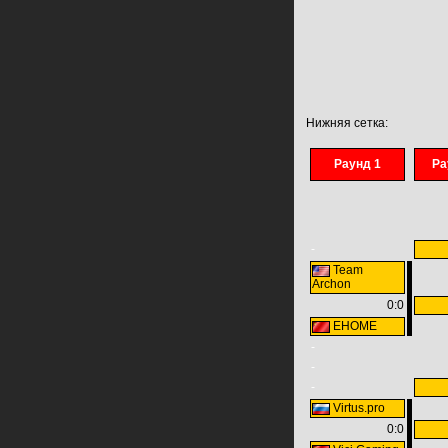
Нижняя сетка:
Раунд 1
Ра
-
Team
Archon
0:0
EHOME
-
-
-
Virtus.pro
0:0