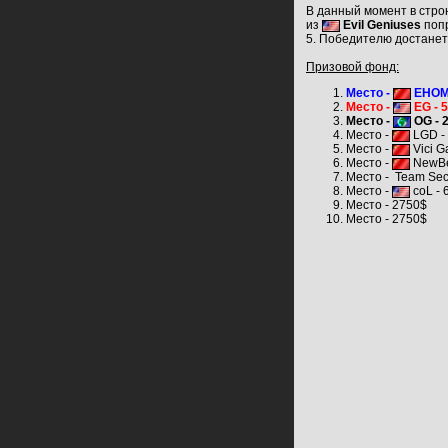
В данный момент в стро
из
Evil Geniuses
поп
5. Победителю достанет
Призовой фонд:
Место -
EHOME
Место -
EG - 
Место -
OG - 
Место -
LGD -
Место -
Vici G
Место -
NewBe
Место -
Team Secr
Место -
coL - 
Место - 2750$
Место - 2750$