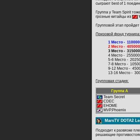
сыграют best of 1 поедин
Группа у Team Spirit то
грозные китайцы из
Групповой этап пройдет 
Призовой фонд турнира
1 Место - 11000
2 Место - 40500
3 Место - 31500
4 Место - 255000
5-6 Место - 2025
7-8 Место - 1050
9-12 Место - 450
13-16 Место - 30
Групповая стадия:
Группа А
Team Secret
CDEC
EHOME
MVP.Phoenix
MarsTV DOTA2 Le
Подходит к развязке п
решающие противостояни