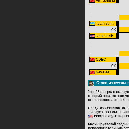
Vici Gaming
-
-
-
Team Spirit
0:0
compLexity
-
-
-
CDEC
0:0
NewBee
Стали известны г
Уже 25 февраля стартуе
который остался неизме
стала известна жеребьев
Среди коллективов, кот
"Виртуса" попали в груп
compLexity
. В перво
Матчи групповой стадии 
попадают в верхнюю сет