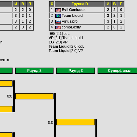
И
В
П
#
Группа D
И
В
П
2
2
0
1
Evil Geniuses
2
2
0
3
2
1
2
Team Liquid
3
2
1
3
1
2
3
Virtus.pro
3
1
2
2
0
2
4
compLexity
2
0
2
EG
[2:1] coL
VP
[2:1] Team Liquid
on
EG
[2:0] VP
Team Liquid
[2:0] coL
Team Liquid
[2:0] VP
вента:
Раунд 2
Раунд 3
Суперфинал
0:0
0:0