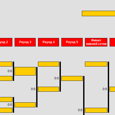
Финал
унд 2
Раунд 3
Раунд 4
Раунд 5
нижней сетки
0:0
0:0
0:0
0:0
0:0
0:0