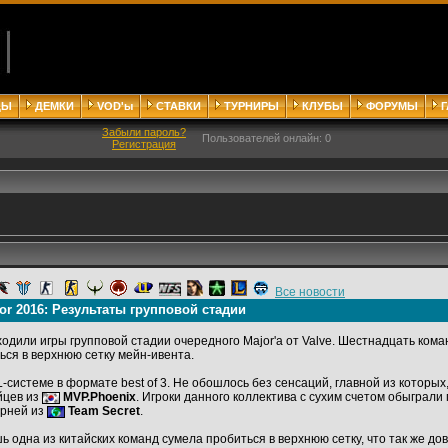
ДЫ
ДЕМКИ
VOD'ы
СТАВКИ
ТУРНИРЫ
КЛУБЫ
ФОРУМЫ
Забыли пароль?
Пользователей онлайн: 0
Регистрация
Все новости
or 2016: Результаты групповой стадии
одили игры групповой стадии очередного Major'a от Valve. Шестнадцать кома
ься в верхнюю сетку мейн-ивента.
системе в формате best of 3. Не обошлось без сенсаций, главной из которых
йцев из
MVP.Phoenix
. Игроки данного коллектива с сухим счетом обыграли
арней из
Team Secret
.
ь одна из китайских команд сумела пробиться в верхнюю сетку, что так же д