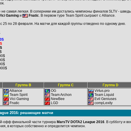
ок.
же не самая легкая. В соперники им достались чемпионы финалов SLTV - швед
Vici Gaming
и
Fnatic
. В первом туре Team Spirit сыграют с Alliance.
с 25 по 28 февраля. На матчи для каждой группы отведено по одному дню.
:
00$
0$
0$
$
00$
00$
00$
000$
Группа B
Группа С
Группа D
Alliance
OG
Virtus.pro
Team Spirit
Team Archon
Team Liquid
Vici Gaming
NewBee
Evil Geniuses
Fnatic
LGD
compLexity
ague 2016: решающие матчи
лей-офф финальной части турнира
MarsTV DOTA2 League 2016
. В субботу и в
я, в которых собственно и определится чемпион.