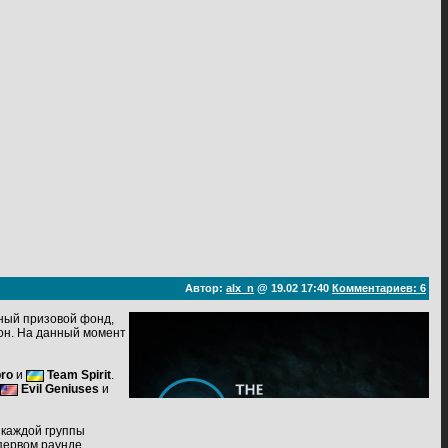
Автор:
alx_n
@ 19.02 17:40
Комментариев: 6
дный призовой фонд,
ион. На данный момент
pro
и
Team Spirit
.
Evil Geniuses
и
 каждой группы
 первом раунде