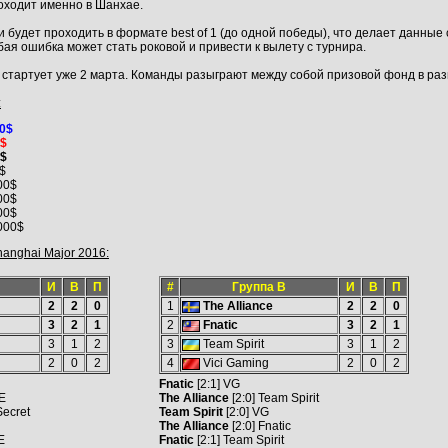
роходит именно в Шанхае.
 будет проходить в формате best of 1 (до одной победы), что делает данны
ая ошибка может стать роковой и привести к вылету с турнира.
 стартует уже 2 марта. Команды разыграют между собой призовой фонд в раз
:
00$
0$
0$
$
00$
00$
00$
000$
anghai Major 2016:
И
В
П
#
Группа B
И
В
П
2
2
0
1
The Alliance
2
2
0
3
2
1
2
Fnatic
3
2
1
3
1
2
3
Team Spirit
3
1
2
2
0
2
4
Vici Gaming
2
0
2
Fnatic
[2:1] VG
E
The Alliance
[2:0] Team Spirit
Secret
Team Spirit
[2:0] VG
The Alliance
[2:0] Fnatic
E
Fnatic
[2:1] Team Spirit