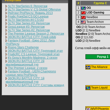
Репортажи
#
Группа С
SLTV StarSeries 6: Репортаж
1
OG
SLTV StarSeries V: CS Global Offensive
2
LGD Gaming
Рейтинг ProPlay.ru: Январь 2013
Fnatic FragOut CS:GO League
3
NewBee
SLTV StarSeries #4 CS:GO
4
Team Archon
SLTV Star Series #3: Репортаж
GosuLeague #3: Репортаж
OG
[2:0] Team Archon
SLTV Star Series #2: Репортаж
LGD
[2:1] NewBee
The Premier League Season 2: Репортаж
NewBee
[2:0] Team Arch
36ON.RU BATTLE CITY: Плей-офф
OG
[2:1] LGD
Fantasy Football - Евро 2012: Лига
LGD
[2:0] NewBee
ProPlay.ru
Rising Stars Challenge
Сетка плей-офф мейн-и
36ON.RU BATTLE CITY: Групповой этап
FnaticRC CS League: Групповой этап
Раунд 1
It's Gosu's Monthly Madness: 2 сезон
36ON.RU BATTLE CITY: 2й
квалификационный тур
The Alliance
The Premier League: 2 cезон
Fantasy Football - UEFA Champions
League лига ProPlay.ru
36ON.RU BATTLE CITY: 1й
квалификационный тур
36ON.RU BATTLE CITY: Составы команд
Team Liquid
MVP.Phoenix