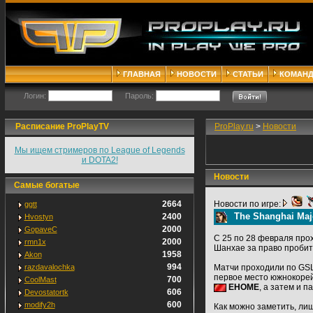
ГЛАВНАЯ
НОВОСТИ
СТАТЬИ
КОМАН
Логин:
Пароль:
Расписание ProPlayTV
ProPlay.ru
>
Новости
Мы ищем стримеров по League of Legends
и DOTA2!
Новости
Самые богатые
2664
Новости по игре:
ggtt
The Shanghai Maj
2400
Hvostyn
2000
GopaveC
С 25 по 28 февраля прох
2000
rmn1x
Шанхае за право пробит
1958
Akon
994
razdavalochka
Матчи проходили по GSL-
первое место южнокоре
700
CoolMast
EHOME
, а затем и п
606
Devostatortk
600
modify2h
Как можно заметить, лиш