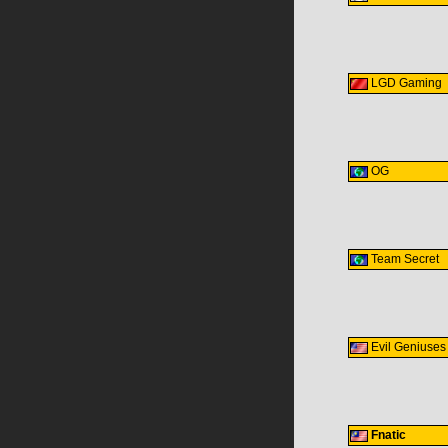
LGD Gaming
OG
Team Secret
Evil Geniuses
Fnatic