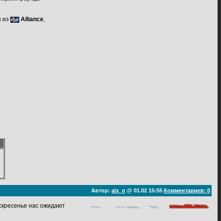
ы из
Alliance
,
Автор:
alx_n
@ 01.02 15:55
Комментариев: 0
оскресенье нас ожидают