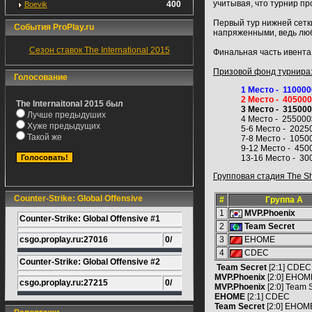
учитывая, что турнир п
400
Boevik
Первый тур нижней сетки
События ProPlay.ru
напряженными, ведь люб
Сезон ставок The International 2015
Финальная часть ивента
Призовой фонд турнира
Голосование
1 Место - 11000
2 Место - 40500
The Internaitonal 2015 был
3 Место - 31500
Лучше предыдуших
4 Место - 255000
Хуже предыдущих
5-6 Место - 2025
Такой же
7-8 Место - 1050
9-12 Место - 450
13-16 Место - 30
Групповая стадия The Sh
Counter-Strike: Global Offensive
#
Группа А
1
MVP.Phoenix
Counter-Strike: Global Offensive #1
2
Team Secret
csgo.proplay.ru:27016
0/
3
EHOME
4
CDEC
Counter-Strike: Global Offensive #2
Team Secret
[2:1] CDEC
MVP.Phoenix
[2:0] EHOM
csgo.proplay.ru:27215
0/
MVP.Phoenix
[2:0] Team 
EHOME
[2:1] CDEC
Team Secret
[2:0] EHOM