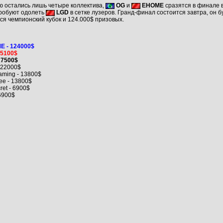
ю остались лишь четыре коллектива,
OG
и
EHOME
сразятся в финале 
робуют одолеть
LGD
в сетке лузеров. Гранд-финал состоится завтра, он б
ся чемпионский кубок и 124.000$ призовых.
 - 124000$
55100$
27500$
22000$
aming - 13800$
e - 13800$
et - 6900$
6900$