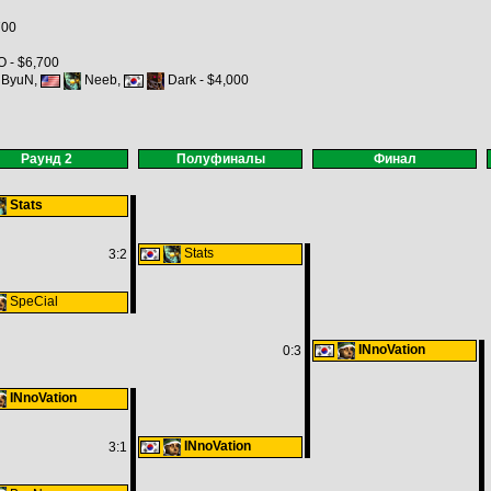
700
 - $6,700
ByuN,
Neeb,
Dark - $4,000
Раунд 2
Полуфиналы
Финал
Stats
Stats
3:2
SpeCial
INnoVation
0:3
INnoVation
INnoVation
3:1