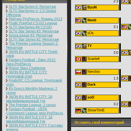
2:3
SLTV StarSeries 6: Репортаж
ByuN
SLTV StarSeries V: CS Global
Offensive
Рейтинг ProPlay.ru: Январь 2013
Neeb
Fnatic FragOut CS:GO League
3:1
SLTV StarSeries #4 CS:GO
SLTV Star Series #3: Репортаж
sOs
GosuLeague #3: Репортаж
SLTV Star Series #2: Репортаж
The Premier League Season 2:
TY
Репортаж
36ON.RU BATTLE CITY: Плей-
3:0
офф
Scarlett
Fantasy Football - Евро 2012:
Лига ProPlay.ru
Rising Stars Challenge
Nerchio
36ON.RU BATTLE CITY:
Групповой этап
1:3
FnaticRC CS League: Групповой
этап
Dark
It's Gosu's Monthly Madness: 2
сезон
36ON.RU BATTLE CITY: 2й
soO
квалификационный тур
3:2
The Premier League: 2 cезон
Fantasy Football - UEFA
ShowTimE
Champions League лига ProPlay.ru
36ON.RU BATTLE CITY: 1й
квалификационный тур
Оставить свой комментарий
36ON.RU BATTLE CITY: Составы
команд