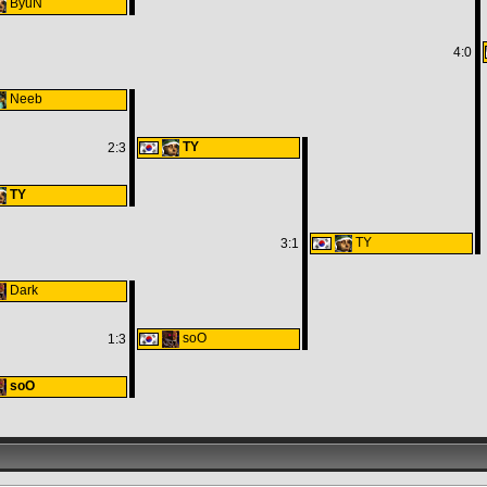
ByuN
4:0
Neeb
TY
2:3
TY
TY
3:1
Dark
soO
1:3
soO