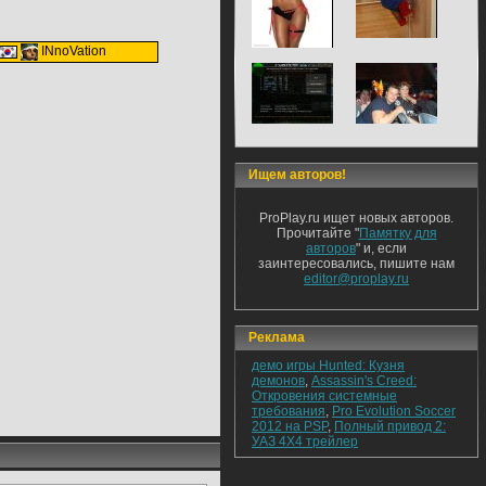
INnoVation
Ищем авторов!
ProPlay.ru ищет новых авторов.
Прочитайте "
Памятку для
авторов
" и, если
заинтересовались, пишите нам
editor@proplay.ru
Реклама
демо игры Hunted: Кузня
демонов
,
Assassin's Creed:
Откровения системные
требования
,
Pro Evolution Soccer
2012 на PSP
,
Полный привод 2:
УАЗ 4Х4 трейлер