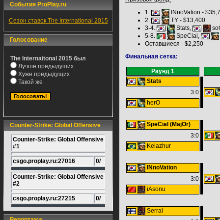
События ProPlay.ru
1.
INnoVation - $35,
2.
TY - $13,400
Сезон ставок The International 2015
3-4.
Stats,
soO
5-8.
SpeCial,
Голосование
Оставшиеся - $2,250
Финальная сетка:
The Internaitonal 2015 был
Лучше предыдуших
Раунд 1
Хуже предыдущих
Stats
Такой же
3:0
herO
SpeCial (MajOr)
Counter-Strike: Global Offensive
3:0
Counter-Strike: Global Offensive
Kelazhur
#1
csgo.proplay.ru:27016
0/
INnoVation
Counter-Strike: Global Offensive
3:0
#2
iAsonu
csgo.proplay.ru:27215
0/
Serral
Репортажи