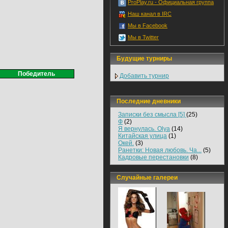
ProPlay.ru - Официальная группа
Наш канал в IRC
Мы в Facebook
Мы в Twitter
Будущие турниры
Победитель
Добавить турнир
Последние дневники
Записки без смысла [5]
(25)
Ф
(2)
Я вернулась. Olya
(14)
Китайская улица
(1)
Окей.
(3)
Ранетки: Новая любовь. Ча...
(5)
Кадровые перестановки
(8)
Случайные галереи