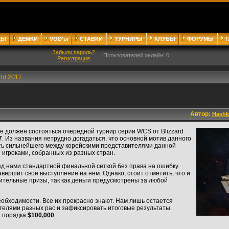
ДЫ
ДЕМКИ
VOD'ы
СТАВКИ
ТУРНИРЫ
КЛУБЫ
ФОРУМЫ
Забыли пароль?
Пользователей онлайн: 0
Регистрация
ld 2017
Автор:
Hashk
 должен состояться очередной турнир серии WCS от Blizzard
7
. Из названия нетрудно догадаться, что основной мотив данного
ть сильнейшего между корейскими представителями данной
игроками, собранных из разных стран.
д нами стандартной финальной сеткой без права на ошибку.
вершит своё выступление на нем. Однако, стоит отметить, что и
ительные призы, так как деньги предусмотрены за любой
еобходимости. Все их прекрасно знают. Нам лишь остается
телями разных рас и зафиксировать итоговые результаты.
т порядка
$100,000
.