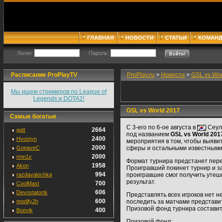
ГЛАВНАЯ
НОВОСТИ
СТАТЬИ
КОМАН
Логин:
Пароль:
Расписание ProPlayTV
ProPlay.ru
>
Новости
>
GSL vs Wor
Мы ищем стримеров по League of
Legends и DOTA2!
GSL vs World 2017
Самые богатые
С 3-его по 6-ое августа в
Сеуле
2664
ggtt
под названием
GSL vs World 201
2400
Hvostyn
мероприятия в том, чтобы выяви
2000
GopaveC
сферы и остальными известными 
2000
rmn1x
Формат турнира предстанет пере
1958
Akon
Проигравший покинет турнир и за
994
razdavalochka
проигравшие смог получить утеш
результат.
700
CoolMast
606
Devostatortk
Представлять всех игроков нет н
600
modify2h
последить за матчами представи
Призовой фонд турнира состави
400
Boevik
Призовой фонд: