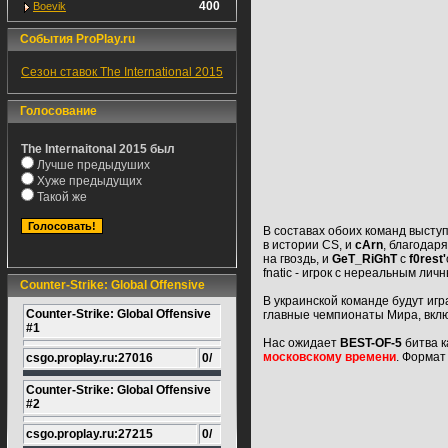
400
Boevik
События ProPlay.ru
Сезон ставок The International 2015
Голосование
The Internaitonal 2015 был
Лучше предыдуших
Хуже предыдущих
Такой же
В составах обоих команд выступ
в истории CS, и
cArn
, благодар
на гвоздь, и
GeT_RiGhT
с
f0rest'
fnatic - игрок с нереальным лич
Counter-Strike: Global Offensive
В украинской команде будут игр
Counter-Strike: Global Offensive
главные чемпионаты Мира, вкл
#1
Нас ожидает
BEST-OF-5
битва к
московскому времени
. Формат
csgo.proplay.ru:27016
0/
Counter-Strike: Global Offensive
#2
csgo.proplay.ru:27215
0/