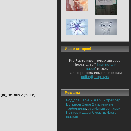
Ищем авторов!
ProPlay.ru ищет новых авторов.
Прочитайте "
Памятку для
авторов
" и, если
заинтересовались, пишите нам
editor@proplay.ru
Реклама
:go), de_dust2 (cs 1.6),
мод для Fable 2
,
A.I.M. 2 трейлер
,
Dungeon Siege 2 системные
требования
,
русификатор Гарри
Поттер и Дары Смерти. Часть
первая