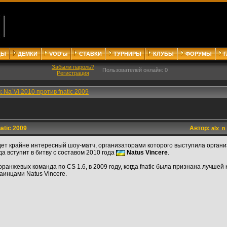
ДЫ
ДЕМКИ
VOD'ы
СТАВКИ
ТУРНИРЫ
КЛУБЫ
ФОРУМЫ
Забыли пароль?
Пользователей онлайн: 0
Регистрация
 Na`Vi 2010 против fnatic 2009
atic 2009
Автор:
alx_n
дет крайне интересный шоу-матч, организаторами которого выступила организ
да вступит в битву с составом 2010 года
Natus Vincere
.
ранжевых команда по CS 1.6, в 2009 году, когда fnatic была признана лучшей 
аинцами Natus Vincere.