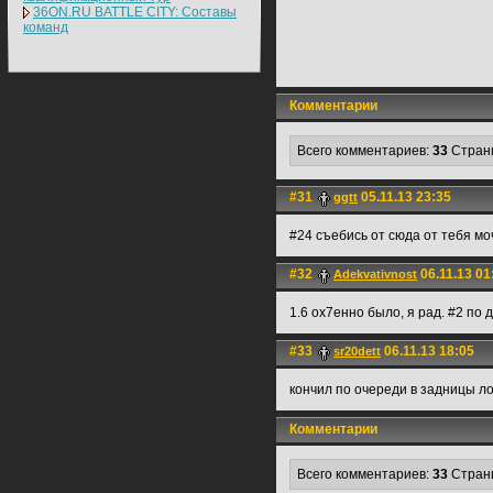
36ON.RU BATTLE CITY: Составы
команд
Комментарии
Всего комментариев:
33
Стран
#31
05.11.13 23:35
ggtt
#24 съебись от сюда от тебя мо
#32
06.11.13 01
Adekvativnost
1.6 ох7енно было, я рад. #2 по
#33
06.11.13 18:05
sr20dett
кончил по очереди в задницы л
Комментарии
Всего комментариев:
33
Стран