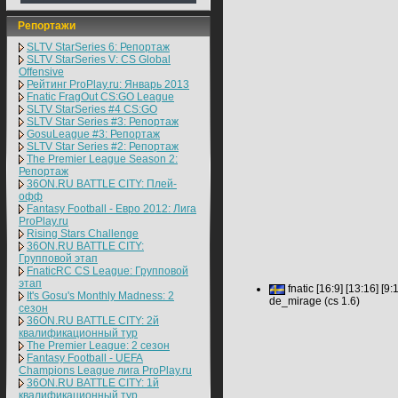
Репортажи
SLTV StarSeries 6: Репортаж
SLTV StarSeries V: CS Global
Offensive
Рейтинг ProPlay.ru: Январь 2013
Fnatic FragOut CS:GO League
SLTV StarSeries #4 CS:GO
SLTV Star Series #3: Репортаж
GosuLeague #3: Репортаж
SLTV Star Series #2: Репортаж
The Premier League Season 2:
Репортаж
36ON.RU BATTLE CITY: Плей-
офф
Fantasy Football - Евро 2012: Лига
ProPlay.ru
Rising Stars Challenge
36ON.RU BATTLE CITY:
Групповой этап
FnaticRC CS League: Групповой
этап
fnatic [16:9] [13:16] [9:
It's Gosu's Monthly Madness: 2
de_mirage (cs 1.6)
сезон
36ON.RU BATTLE CITY: 2й
квалификационный тур
The Premier League: 2 cезон
Fantasy Football - UEFA
Champions League лига ProPlay.ru
36ON.RU BATTLE CITY: 1й
квалификационный тур