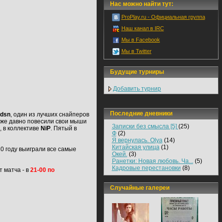
Нас можно найти тут:
ProPlay.ru - Официальная группа
Наш канал в IRC
Мы в Facebook
Мы в Twitter
Будущие турниры
Добавить турнир
Последние дневники
dsn
, один из лучших снайперов
 уже давно повесили свои мыши
Записки без смысла [5]
(25)
 в коллективе
NiP
. Пятый в
Ф
(2)
Я вернулась. Olya
(14)
Китайская улица
(1)
10 году выиграли все самые
Окей.
(3)
Ранетки: Новая любовь. Ча...
(5)
Кадровые перестановки
(8)
т матча - в
21-00 по
Случайные галереи