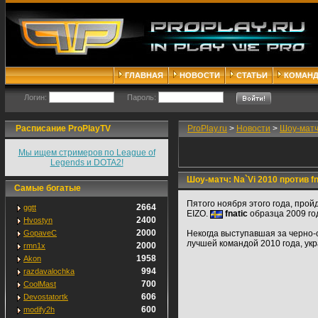
ГЛАВНАЯ
НОВОСТИ
СТАТЬИ
КОМАН
Логин:
Пароль:
Расписание ProPlayTV
ProPlay.ru
>
Новости
>
Шоу-матч:
Мы ищем стримеров по League of
Legends и DOTA2!
Шоу-матч: Na`Vi 2010 против fn
Самые богатые
Пятого ноября этого года, прой
2664
ggtt
EIZO.
fnatic
образца 2009 го
2400
Hvostyn
2000
GopaveC
Некогда выступавшая за черно-о
лучшей командой 2010 года, укр
2000
rmn1x
1958
Akon
994
razdavalochka
700
CoolMast
606
Devostatortk
600
modify2h