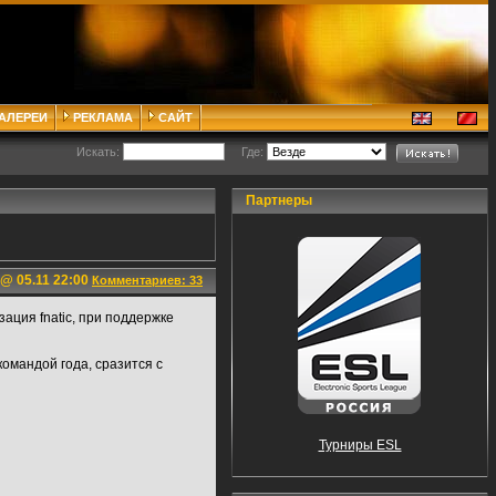
ГАЛЕРЕИ
РЕКЛАМА
САЙТ
Искать:
Где:
Партнеры
@ 05.11 22:00
Комментариев: 33
ация fnatic, при поддержке
командой года, сразится с
Турниры ESL