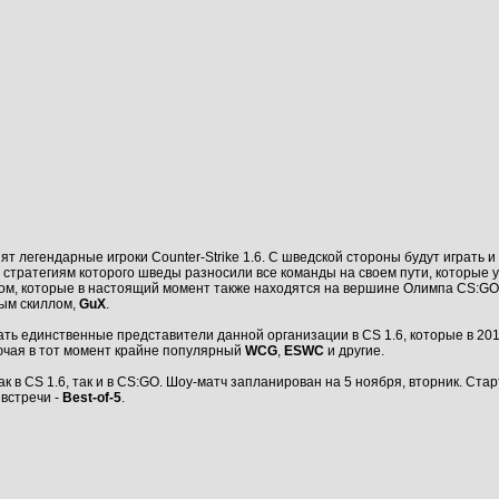
ят легендарные игроки Counter-Strike 1.6. С шведской стороны будут играть и
я стратегиям которого шведы разносили все команды на своем пути, которые
ом, которые в настоящий момент также находятся на вершине Олимпа CS:GO,
ным скиллом,
GuX
.
ать единственные представители данной организации в CS 1.6, которые в 20
ючая в тот момент крайне популярный
WCG
,
ESWC
и другие.
ак в CS 1.6, так и в CS:GO. Шоу-матч запланирован на 5 ноября, вторник. Стар
 встречи -
Best-of-5
.