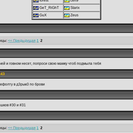
f0rest
ceh9
GeT_RiGhT
Starix
GuX
Zeus
ицы:
<< Предыдущая
1
2
чей и говном несет, попроси свою мамку чтоб подмыла тебя
:43
 дефолту в д3рьм3 по брови
ошков #30 и #31
ицы:
<< Предыдущая
1
2