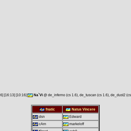
16] [16:13] [10:16]
Na`Vi
@ de_inferno (cs 1.6), de_tuscan (cs 1.6), de_dust2 (cs
fnatic
Natus Vincere
dsn
Edward
cArn
markeloff