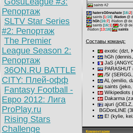
GosuLeague #3:
saints #2
Репортаж
hatersG0nnahate
[
16
:
2
]
saints [
1
:
16
]
iNation
@ d
SLTV Star Series
hGh
[
16
:
7
]
iNation @ de_
saints [
16
:
1
]
/5/ @ de
#2: Репортаж
iNation [
13
:
16
]
saints
The Premier
Составы команд:
League Season 2:
exotic (dzt, 
hGh (dennis,
Репортаж
JaS (ANGYO, 
36ON.RU BATTLE
PARASHUT (Pl
/5/ (SERGG, s
CITY: Плей-офф
AL (emilio, d
saints (jeko,
Fantasy Football -
Wikipediots (
Евро 2012: Лига
Dakarma (zar
ajuri (jOELZ
ProPlay.ru
BGDonLINE (3EB
E! (kylie, kei
Rising Stars
Challenge
Комментарии