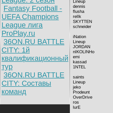
League: 2 cезон
Lineup
dennis
Fantasy Football -
flusha
UEFA Champions
relIk
SKYTTEN
League лига
schneider
ProPlay.ru
iNation
36ON.RU BATTLE
Lineup
JORDAN
CITY: 1й
nIKOLINHo
квалификационный
emi
kassad
тур
1NTEL
36ON.RU BATTLE
saints
CITY: Составы
Lineup
jeko
команд
Prodeunt
OverDrive
ros
lurE