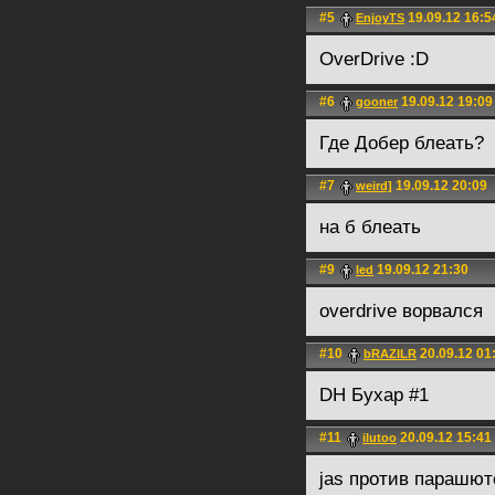
#5
19.09.12 16:5
EnjoyTS
OverDrive :D
#6
19.09.12 19:09
gooner
Где Добер блеать?
#7
19.09.12 20:09
weird]
на б блеать
#9
19.09.12 21:30
led
overdrive ворвался
#10
20.09.12 01
bRAZILR
DH Бухар #1
#11
20.09.12 15:41
ilutoo
jas против парашют