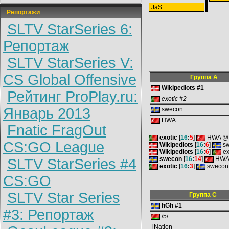
JaS
Репортажи
SLTV StarSeries 6:
Репортаж
SLTV StarSeries V:
CS Global Offensive
Группа A
Wikipediots #1
Рейтинг ProPlay.ru:
exotic #2
Январь 2013
swecon
HWA
Fnatic FragOut
exotic
[
16
:
5
]
HWA @ 
CS:GO League
Wikipediots
[
16
:
6
]
sw
Wikipediots
[
16
:
6
]
ex
swecon
[
16
:
14
]
HWA 
SLTV StarSeries #4
exotic
[
16
:
3
]
swecon 
CS:GO
SLTV Star Series
Группа С
hGh #1
#3: Репортаж
/5/
iNation