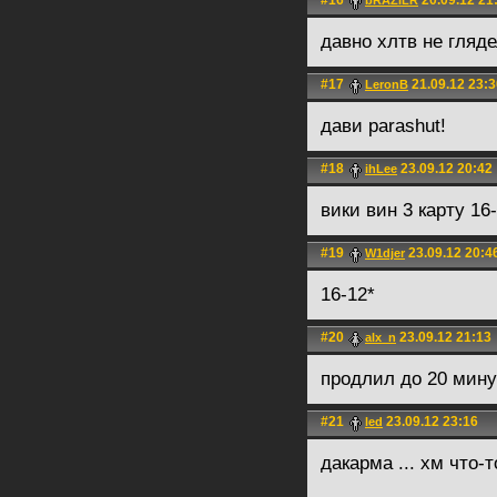
#16
20.09.12 21
bRAZILR
давно хлтв не гляд
#17
21.09.12 23:3
LerоnB
дави parashut!
#18
23.09.12 20:42
ihLee
вики вин 3 карту 16
#19
23.09.12 20:4
W1djer
16-12*
#20
23.09.12 21:13
alx_n
продлил до 20 мину
#21
23.09.12 23:16
led
дакарма ... хм что-