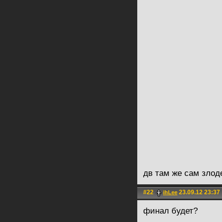
дв там же сам злод
#22
23.09.12 23:37
ihLee
финал будет?