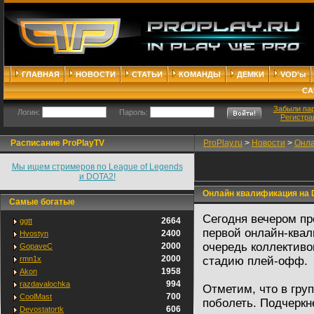
ГЛАВНАЯ
НОВОСТИ
СТАТЬИ
КОМАНДЫ
ДЕМКИ
VOD'ы
СА
Забыли па
Логин:
Пароль:
Регистра
Расписание ProPlayTV
ProPlay.ru
>
Новости
>
Онла
Мы ищем стримеров по League of Legends
и DOTA2!
Онлайн квалификация на D
Самые богатые
Сегодня вечером пр
2664
ggtt
первой онлайн-ква
2400
Hvostyn
очередь коллективо
2000
GopaveC
2000
rmn1x
стадию плей-офф.
1958
Akon
994
razdavalochka
Отметим, что в гру
700
CoolMast
поболеть. Подчеркн
606
Devostatortk