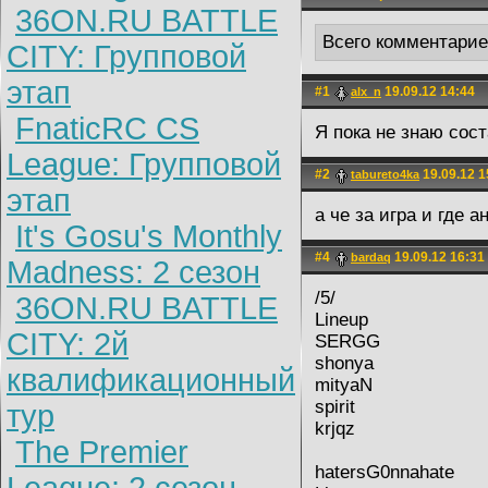
36ON.RU BATTLE
Всего комментари
CITY: Групповой
этап
#1
19.09.12 14:44
alx_n
FnaticRC CS
Я пока не знаю сос
League: Групповой
#2
19.09.12 1
tabureto4ka
этап
а че за игра и где 
It's Gosu's Monthly
#4
19.09.12 16:31
bardaq
Madness: 2 сезон
/5/
36ON.RU BATTLE
Lineup
CITY: 2й
SERGG
shonya
квалификационный
mityaN
spirit
тур
krjqz
The Premier
hatersG0nnahate