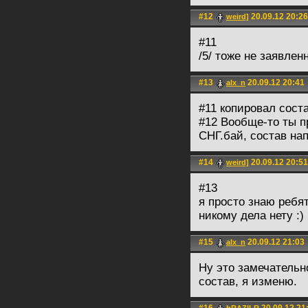
#12
20.09.12 20:26
weird]
#11
/5/ тоже не заявле
#13
20.09.12 20:41
alx_n
#11 копировал сост
#12 Вообще-то ты пр
СНГ.бай, состав нап
#14
20.09.12 20:51
weird]
#13
я просто знаю ребят
никому дела нету :)
#15
20.09.12 21:03
alx_n
Ну это замечательн
состав, я изменю.