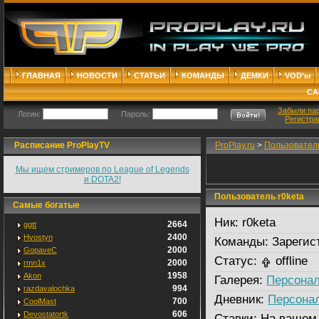
ГЛАВНАЯ
НОВОСТИ
СТАТЬИ
КОМАНДЫ
ДЕМКИ
VOD'ы
СА
Забыли па
Логин:
Пароль:
Регистра
Расписание ProPlayTV
ProPlay.ru
>
Пользовател
Мы ищем стримеров по League of Legends
и DOTA2!
Пользователь r0keta
Самые богатые
Ник:
r0keta
2664
ggtt
2400
Hvostyn
Команды:
Зарегис
2000
GopaveC
Статус:
offline
2000
rmn1x
1958
Akon
Галерея:
Персонал
994
razdavalochka
Дневник:
Персона
700
CoolMast
606
Devostatortk
Ставки:
На вашем