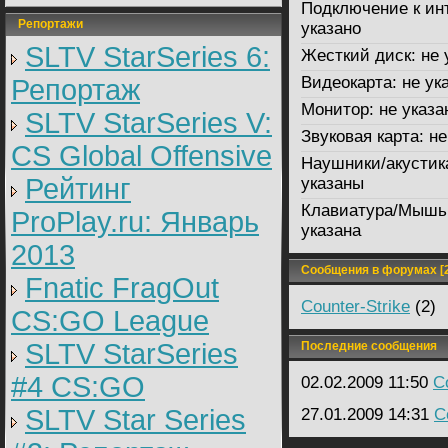
Подключение к ин
Репортажи
указано
SLTV StarSeries 6:
Жесткий диск:
не 
Видеокарта:
не ук
Репортаж
Монитор:
не указа
SLTV StarSeries V:
Звуковая карта:
не
CS Global Offensive
Наушники/акустик
Рейтинг
указаны
Клавиатура/Мышь
ProPlay.ru: Январь
указана
2013
Сообщения в форумах [2
Fnatic FragOut
Counter-Strike
(2)
CS:GO League
SLTV StarSeries
Последние сообщения
#4 CS:GO
02.02.2009 11:50
C
SLTV Star Series
27.01.2009 14:31
C