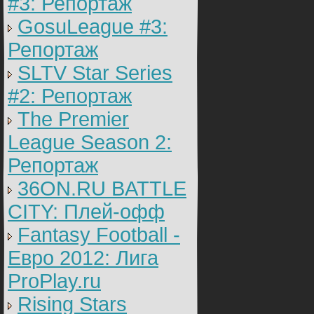
#3: Репортаж
GosuLeague #3:
Репортаж
SLTV Star Series
#2: Репортаж
The Premier
League Season 2:
Репортаж
36ON.RU BATTLE
CITY: Плей-офф
Fantasy Football -
Евро 2012: Лига
ProPlay.ru
Rising Stars