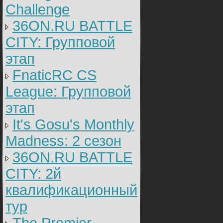
Challenge
36ON.RU BATTLE
CITY: Групповой
этап
FnaticRC CS
League: Групповой
этап
It's Gosu's Monthly
Madness: 2 сезон
36ON.RU BATTLE
CITY: 2й
квалификационный
тур