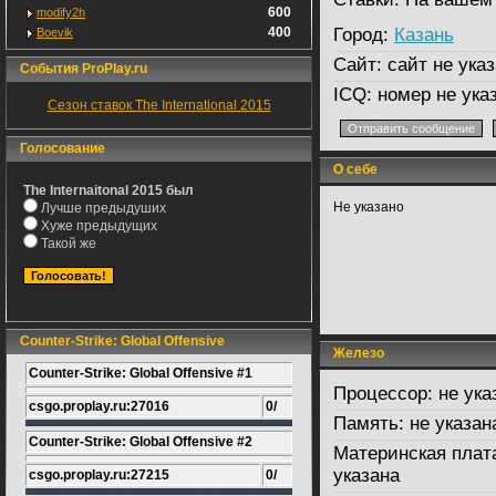
600
modify2h
400
Город:
Казань
Boevik
Сайт:
сайт не указ
События ProPlay.ru
ICQ:
номер не ука
Сезон ставок The International 2015
Голосование
О себе
The Internaitonal 2015 был
Не указано
Лучше предыдуших
Хуже предыдущих
Такой же
Counter-Strike: Global Offensive
Железо
Counter-Strike: Global Offensive #1
Процессор:
не ука
csgo.proplay.ru:27016
0/
Память:
не указан
Counter-Strike: Global Offensive #2
Материнская плат
указана
csgo.proplay.ru:27215
0/