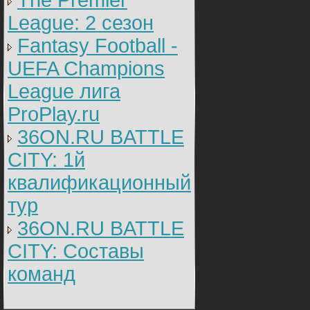
The Premier
League: 2 cезон
Fantasy Football -
UEFA Champions
League лига
ProPlay.ru
36ON.RU BATTLE
CITY: 1й
квалификационный
тур
36ON.RU BATTLE
CITY: Составы
команд