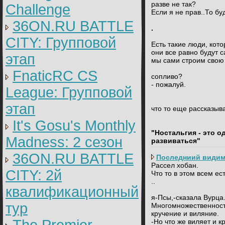
разве не так?
Challenge
Если я не прав..То буд
36ON.RU BATTLE
.
CITY: Групповой
Есть такие люди, кото
они все равно будут 
этап
мы сами строим свою 
FnaticRC CS
сопливо?
- пожалуй.
League: Групповой
этап
что то еще рассказыв
It's Gosu's Monthly
"Ностальгия - это о
Madness: 2 сезон
развиваться"
36ON.RU BATTLE
Последниий видим
Рассел хобан.
CITY: 2й
Что то в этом всем ест
..
квалификационный
я-Псы,-сказала Вурца
тур
Многомножественность
кручение и виляние.
-Но что же виляет и к