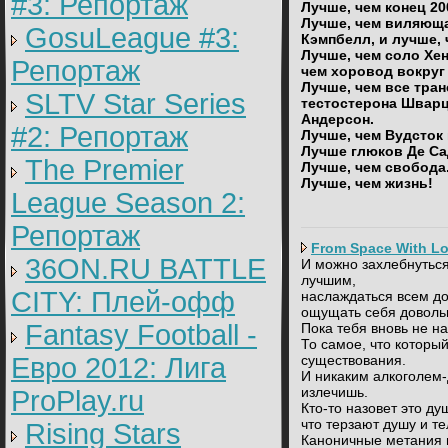
#3: Репортаж
Лучше, чем конец 20
Лучше, чем виляюща
GosuLeague #3:
Кэмпбелл, и лучше,
Лучше, чем соло Хен
Репортаж
чем хоровод вокруг 
Лучше, чем все тра
SLTV Star Series
тестостерона Шварц
Андерсон.
#2: Репортаж
Лучше, чем Вудсток
Лучше глюков Де Са
The Premier
Лучше, чем свобода
Лучше, чем жизнь!
League Season 2:
Репортаж
From Space With Lo
36ON.RU BATTLE
И можно захлебнуться
лучшим,
CITY: Плей-офф
наслаждаться всем до
ощущать себя доволь
Fantasy Football -
Пока тебя вновь не на
То самое, что которы
Евро 2012: Лига
существования.
И никаким алкоголем
излечишь.
ProPlay.ru
Кто-то назовет это ду
что терзают душу и т
Rising Stars
Каноничные метания и