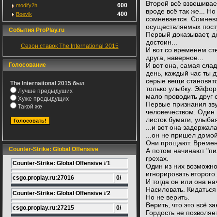
Второй всё взвешивает
600
modify2h
вроде всё так же... Н
400
Boevik
сомневается. Сомнев
осуществляемых посту
События ProPlay.ru
Первый доказывает, до
достоин...
Сезон ставок The International 2015
И вот со временем ст
друга, наверное...
Голосование
И вот она, самая сла
день, каждый час ты 
серые вещи становят
The Internaitonal 2015 был
только улыбку. Эйфор
Лучше предыдуших
мало проводить друг с
Хуже предыдущих
Первые признания зв
Такой же
человечеством. Один 
листок бумаги, улыбая
...и вот она задержал
...он не пришел домо
Они прощают. Времен
Counter-Strike: Global Offensive
А потом начинают "пил
грехах.
Counter-Strike: Global Offensive #1
Один из них возможн
игнорировать второго.
csgo.proplay.ru:27016
0/
И тогда он или она на
Насиловать. Кидаться 
Counter-Strike: Global Offensive #2
Но не верить.
Верить, что это всё з
csgo.proplay.ru:27215
0/
Гордость не позволяет