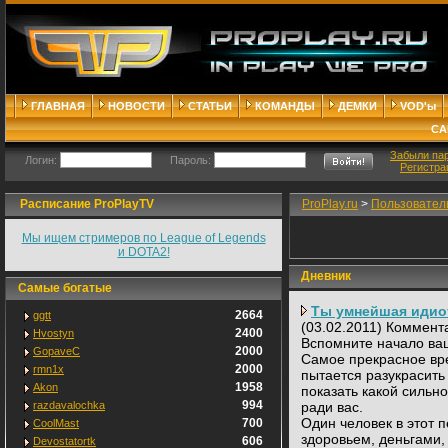
ГЛАВНАЯ
НОВОСТИ
СТАТЬИ
КОМАНДЫ
ДЕМКИ
VOD'ы
СА
Забыли па
Логин:
Пароль:
Регистра
Расписание ProPlayTV
ProPlay.ru
>
Пользовател
Мы ищем стримеров по League of Legends
и DOTA2!
Дневник
Самые богатые
Ты умнейшая идиот
2664
ggtt
(03.02.2011) Коммент
2400
Hvostyn
Вспомните начало ва
2000
GopaveC
Самое прекрасное врем
2000
rmn1x
пытается разукрасить 
1958
Akon
показать какой сильн
994
razdavalochka
ради вас.
Один человек в этот п
700
CoolMast
здоровьем, деньгами, 
606
Devostatortk