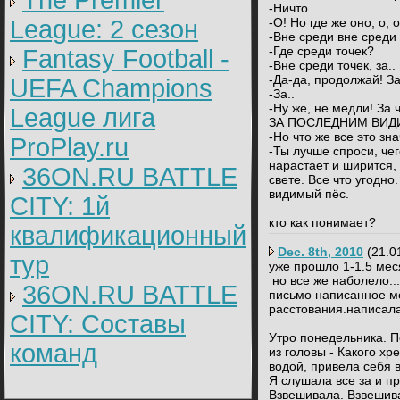
The Premier
-Ничто.
League: 2 cезон
-О! Но где же оно, о, 
-Вне среди вне среди 
-Где среди точек?
Fantasy Football -
-Вне среди точек, за..
-Да-да, продолжай! За
UEFA Champions
-За..
-Ну же, не медли! За 
League лига
ЗА ПОСЛЕДНИМ ВИ
-Но что же все это зн
ProPlay.ru
-Ты лучше спроси, чег
нарастает и ширится, 
36ON.RU BATTLE
свете. Все что угодно.
видимый пёс.
CITY: 1й
кто как понимает?
квалификационный
Dec. 8th, 2010
(21.0
тур
уже прошло 1-1.5 мес
но все же наболело...
36ON.RU BATTLE
письмо написанное м
расстования.написала
CITY: Составы
Утро понедельника. П
команд
из головы - Какого х
водой, привела себя 
Я слушала все за и пр
Взвешивала. Взвешив