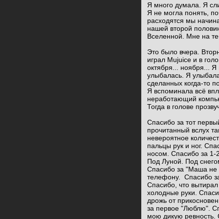
Я много думала. Я сл
Я не могла понять, п
расходятся мы начина
нашей второй половин
Вселенной. Мне на тебя
Это было вчера. Втор
играл Mujuice и в голо
октября... ноября... 
улыбалась. Я улыбалас
сделанных когда-то п
Я вспоминала всё впл
неработающий компьют
Тогда в голове прозву
Спасибо за тот первы
прочитанный вслух та
невероятное количес
пальцы рук и ног. Сп
носом. Спасибо за 1-
Под Луной. Под снего
Спасибо за "Маша не 
телефону. Спасибо за
Спасибо, что вытирал
холодные руки. Спаси
дрожь от прикосновен
за первое "Люблю". С
мою дикую ревность. 