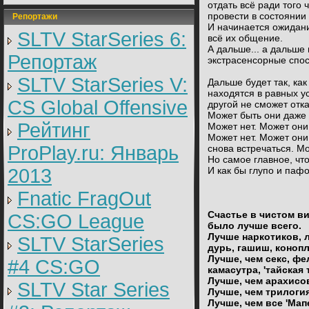
отдать всё ради того 
провести в состоянии
Репортажи
И начинается ожидани
SLTV StarSeries 6:
всё их общение.
А дальше... а дальше 
Репортаж
экстрасенсорные спос
SLTV StarSeries V:
Дальше будет так, как
находятся в равных у
CS Global Offensive
другой не сможет отка
Может быть они даже 
Рейтинг
Может нет. Может они
Может нет. Может они
ProPlay.ru: Январь
снова встречаться. Мо
Но самое главное, что
2013
И как бы глупо и пафо
Fnatic FragOut
Счастье в чистом ви
CS:GO League
было лучше всего.
Лучше наркотиков, л
SLTV StarSeries
дурь, гашиш, конопл
Лучше, чем секс, фе
#4 CS:GO
камасутра, 'тайская 
Лучше, чем арахисо
SLTV Star Series
Лучше, чем трилоги
Лучше, чем все 'Мап