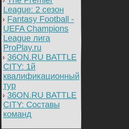
The Premier
League: 2 cезон
Fantasy Football -
UEFA Champions
League лига
ProPlay.ru
36ON.RU BATTLE
CITY: 1й
квалификационный
тур
36ON.RU BATTLE
CITY: Составы
команд