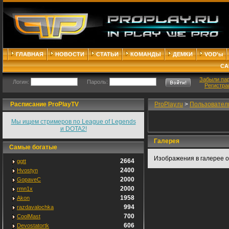
ГЛАВНАЯ
НОВОСТИ
СТАТЬИ
КОМАНДЫ
ДЕМКИ
VOD'ы
СА
Забыли па
Логин:
Пароль:
Регистра
Расписание ProPlayTV
ProPlay.ru
>
Пользовател
Мы ищем стримеров по League of Legends
и DOTA2!
Галерея
Самые богатые
Изображения в галерее о
2664
ggtt
2400
Hvostyn
2000
GopaveC
2000
rmn1x
1958
Akon
994
razdavalochka
700
CoolMast
606
Devostatortk