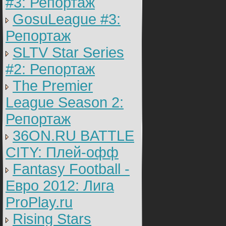
#3: Репортаж
GosuLeague #3:
Репортаж
SLTV Star Series
#2: Репортаж
The Premier
League Season 2:
Репортаж
36ON.RU BATTLE
CITY: Плей-офф
Fantasy Football -
Евро 2012: Лига
ProPlay.ru
Rising Stars