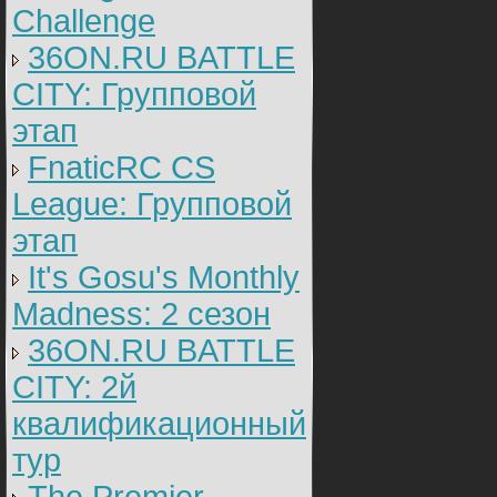
Challenge
36ON.RU BATTLE
CITY: Групповой
этап
FnaticRC CS
League: Групповой
этап
It's Gosu's Monthly
Madness: 2 сезон
36ON.RU BATTLE
CITY: 2й
квалификационный
тур