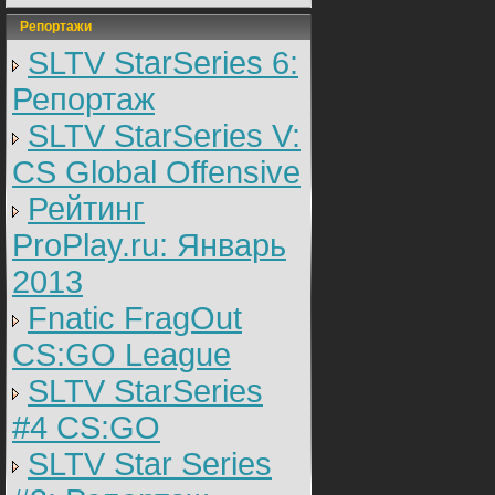
Репортажи
SLTV StarSeries 6:
Репортаж
SLTV StarSeries V:
CS Global Offensive
Рейтинг
ProPlay.ru: Январь
2013
Fnatic FragOut
CS:GO League
SLTV StarSeries
#4 CS:GO
SLTV Star Series