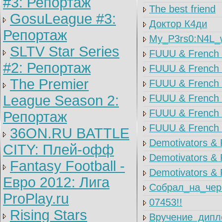
#3: Репортаж
The best friend
GosuLeague #3:
Доктор К4ди
Репортаж
My_P3rs0:N4L_wa
SLTV Star Series
FUUU & French i
#2: Репортаж
FUUU & French i
The Premier
FUUU & French i
League Season 2:
FUUU & French i
FUUU & French i
Репортаж
FUUU & French i
36ON.RU BATTLE
Demotivators &
CITY: Плей-офф
Demotivators &
Fantasy Football -
Demotivators &
Евро 2012: Лига
Собрал_на_чер
ProPlay.ru
07453!!
Rising Stars
Вручение_дипл