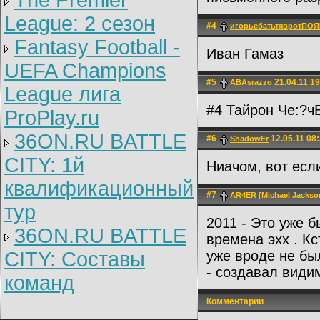
The Premier
League: 2 cезон
#4
игорьебатьтявротПО
Fantasy Football -
Иван Гамаз
UEFA Champions
#5
21.04.11 19
ABAsrazzo
League лига
#4 Тайрон Че:?ч
ProPlay.ru
36ON.RU BATTLE
#6
12.05.11 08
ShadowFr
CITY: 1й
Ниачом, вот если
квалификационный
#7
AR4ER [Michael Jackson
тур
2011 - Это уже б
36ON.RU BATTLE
времена эхх . К
CITY: Составы
уже вроде не бы
- создавал види
команд
Комментарии