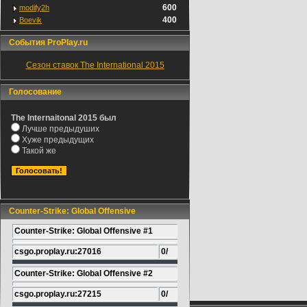
600
modify2h
400
Boevik
События ProPlay.ru
Сезон ставок The International 2015
Голосование
The Internaitonal 2015 был
Лучше предыдуших
Хуже предыдущих
Такой же
Counter-Strike: Global Offensive
Counter-Strike: Global Offensive #1
csgo.proplay.ru:27016
0/
Counter-Strike: Global Offensive #2
csgo.proplay.ru:27215
0/