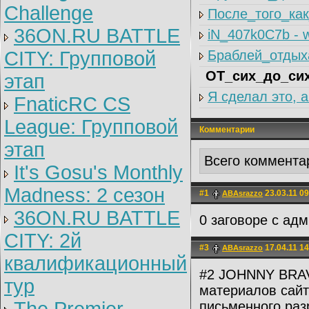
Challenge
После_того_ка
36ON.RU BATTLE
iN_407k0C7b - 
CITY: Групповой
Браблей_отдыха
ОТ_сих_до_сих
этап
Я сделал это, 
FnaticRC CS
League: Групповой
Комментарии
этап
Всего коммента
It's Gosu's Monthly
Madness: 2 сезон
#1
23.03.11 09
ABAsrazzo
36ON.RU BATTLE
0 заговоре с ад
CITY: 2й
#3
17.04.11 14
ABAsrazzo
квалификационный
#2 JOHNNY BRAV
тур
материалов сайт
письменного раз