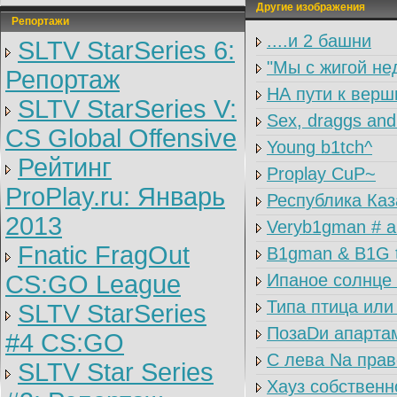
Другие изображения
Репортажи
....и 2 башни
SLTV StarSeries 6:
"Мы с жигой нед
Репортаж
НА пути к верш
SLTV StarSeries V:
Sex, draggs and
CS Global Offensive
Young b1tch^
Рейтинг
Proplay CuP~
ProPlay.ru: Январь
Республика Каз
2013
Veryb1gman # an
Fnatic FragOut
B1gman & B1G 
CS:GO League
Ипаное солнце
Типа птица или
SLTV StarSeries
ПозаDи апартам
#4 CS:GO
С лева Nа прав
SLTV Star Series
Хауз собственн