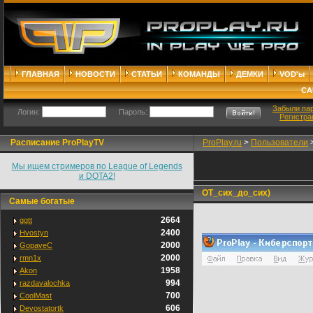
ГЛАВНАЯ
НОВОСТИ
СТАТЬИ
КОМАНДЫ
ДЕМКИ
VOD'ы
СА
Забыли па
Логин:
Пароль:
Регистра
Расписание ProPlayTV
ProPlay.ru
>
Пользователи
Мы ищем стримеров по League of Legends
и DOTA2!
ОТ_сих_до_сих)
Самые богатые
2664
ggtt
2400
Hvostyn
2000
GopaveC
2000
rmn1x
1958
Akon
994
razdavalochka
700
CoolMast
606
Devostatortk