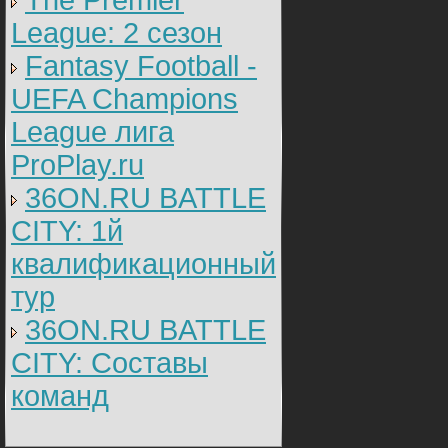
The Premier
League: 2 cезон
Fantasy Football -
UEFA Champions
League лига
ProPlay.ru
36ON.RU BATTLE
CITY: 1й
квалификационный
тур
36ON.RU BATTLE
CITY: Составы
команд