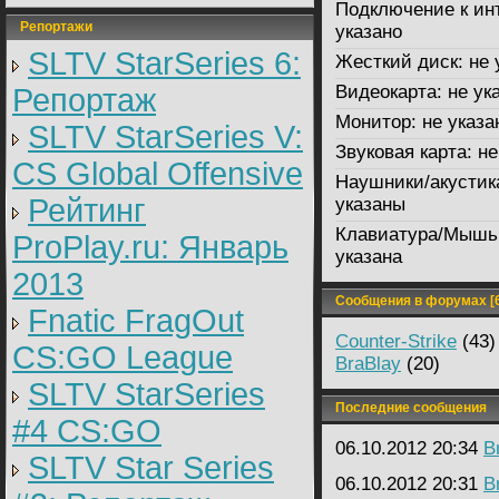
Подключение к ин
Репортажи
указано
SLTV StarSeries 6:
Жесткий диск:
не 
Видеокарта:
не ук
Репортаж
Монитор:
не указа
SLTV StarSeries V:
Звуковая карта:
не
CS Global Offensive
Наушники/акустик
Рейтинг
указаны
Клавиатура/Мышь
ProPlay.ru: Январь
указана
2013
Сообщения в форумах [6
Fnatic FragOut
Counter-Strike
(43)
CS:GO League
BraBlay
(20)
SLTV StarSeries
Последние сообщения
#4 CS:GO
06.10.2012 20:34
B
SLTV Star Series
06.10.2012 20:31
B