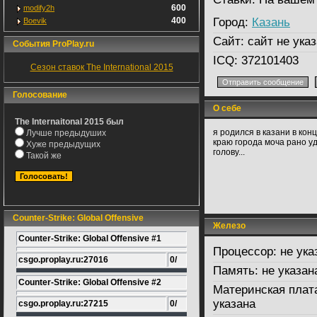
600
modify2h
400
Город:
Казань
Boevik
Сайт:
сайт не указ
События ProPlay.ru
ICQ:
372101403
Сезон ставок The International 2015
Голосование
О себе
The Internaitonal 2015 был
я родился в казани в кон
Лучше предыдуших
краю города моча рано у
Хуже предыдущих
голову...
Такой же
Counter-Strike: Global Offensive
Железо
Counter-Strike: Global Offensive #1
Процессор:
не ука
csgo.proplay.ru:27016
0/
Память:
не указан
Counter-Strike: Global Offensive #2
Материнская плат
указана
csgo.proplay.ru:27215
0/