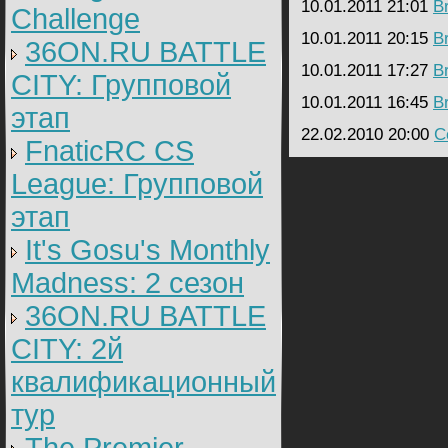
10.01.2011 21:01
B
Challenge
10.01.2011 20:15
B
36ON.RU BATTLE
10.01.2011 17:27
B
CITY: Групповой
10.01.2011 16:45
B
этап
22.02.2010 20:00
C
FnaticRC CS
League: Групповой
этап
It's Gosu's Monthly
Madness: 2 сезон
36ON.RU BATTLE
CITY: 2й
квалификационный
тур