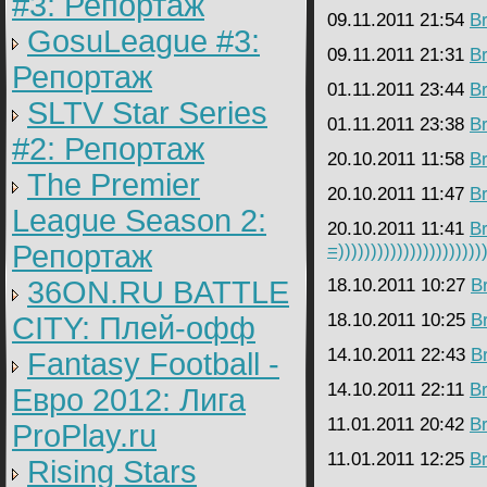
#3: Репортаж
09.11.2011 21:54
B
GosuLeague #3:
09.11.2011 21:31
B
Репортаж
01.11.2011 23:44
B
SLTV Star Series
01.11.2011 23:38
B
#2: Репортаж
20.10.2011 11:58
B
The Premier
20.10.2011 11:47
B
League Season 2:
20.10.2011 11:41
B
Репортаж
=)))))))))))))))))))))))
36ON.RU BATTLE
18.10.2011 10:27
B
18.10.2011 10:25
B
CITY: Плей-офф
14.10.2011 22:43
B
Fantasy Football -
14.10.2011 22:11
B
Евро 2012: Лига
11.01.2011 20:42
B
ProPlay.ru
11.01.2011 12:25
B
Rising Stars