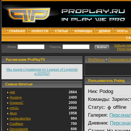
ГЛАВНАЯ
НОВОСТИ
СТАТЬИ
КОМАНДЫ
ДЕМКИ
VOD'ы
СА
Забыли па
Логин:
Пароль:
Регистра
Расписание ProPlayTV
ProPlay.ru
>
Пользовател
Мы ищем стримеров по League of Legends
и DOTA2!
Пользователь Podog
Самые богатые
Ник:
Podog
2664
ggtt
2400
Hvostyn
Команды:
Зарегис
2000
GopaveC
Статус:
offline
2000
rmn1x
1958
Akon
Галерея:
Персонал
994
razdavalochka
Дневник:
Персона
700
CoolMast
606
Devostatortk
Ставки:
На вашем