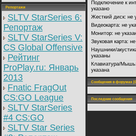
Подключение к инт
Репортажи
указано
SLTV StarSeries 6:
Жесткий диск:
не 
Видеокарта:
не ук
Репортаж
Монитор:
не указа
SLTV StarSeries V:
Звуковая карта:
не
CS Global Offensive
Наушники/акустик
Рейтинг
указаны
Клавиатура/Мышь
ProPlay.ru: Январь
указана
2013
Сообщения в форумах [0
Fnatic FragOut
CS:GO League
Последние сообщения
SLTV StarSeries
#4 CS:GO
SLTV Star Series