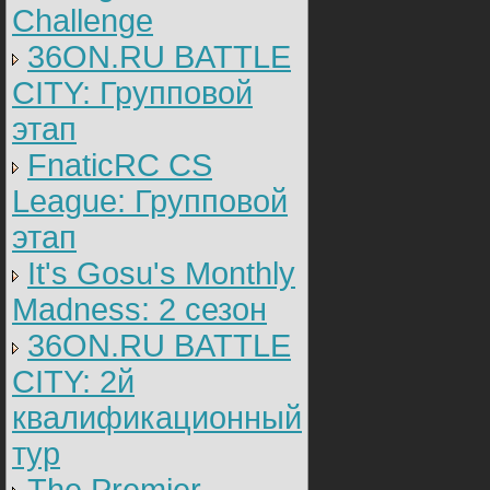
Challenge
36ON.RU BATTLE
CITY: Групповой
этап
FnaticRC CS
League: Групповой
этап
It's Gosu's Monthly
Madness: 2 сезон
36ON.RU BATTLE
CITY: 2й
квалификационный
тур