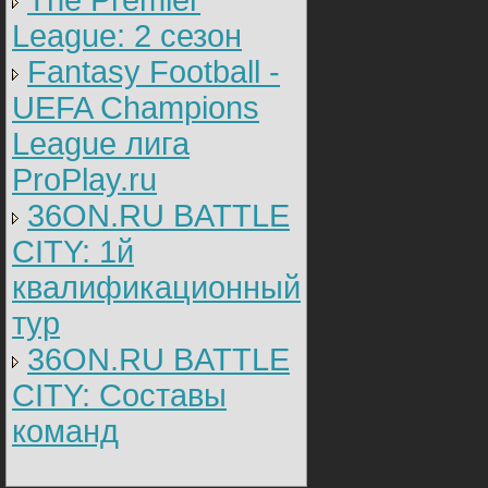
The Premier
League: 2 cезон
Fantasy Football -
UEFA Champions
League лига
ProPlay.ru
36ON.RU BATTLE
CITY: 1й
квалификационный
тур
36ON.RU BATTLE
CITY: Составы
команд