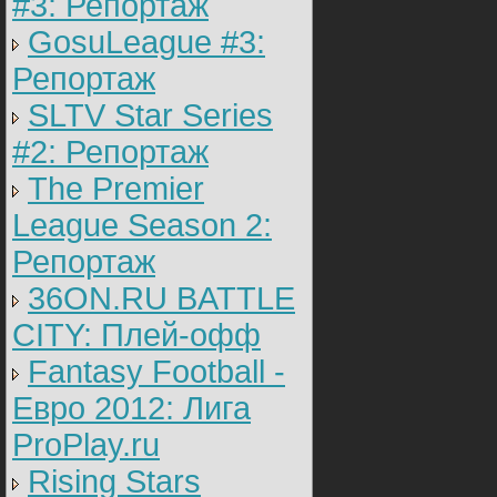
#3: Репортаж
GosuLeague #3:
Репортаж
SLTV Star Series
#2: Репортаж
The Premier
League Season 2:
Репортаж
36ON.RU BATTLE
CITY: Плей-офф
Fantasy Football -
Евро 2012: Лига
ProPlay.ru
Rising Stars