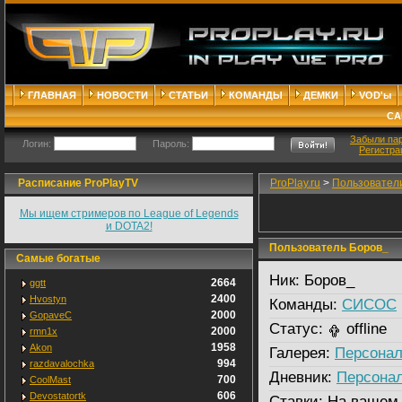
ГЛАВНАЯ
НОВОСТИ
СТАТЬИ
КОМАНДЫ
ДЕМКИ
VOD'ы
СА
Забыли па
Логин:
Пароль:
Регистра
Расписание ProPlayTV
ProPlay.ru
>
Пользовател
Мы ищем стримеров по League of Legends
и DOTA2!
Пользователь Боров_
Самые богатые
Ник:
Боров_
2664
ggtt
2400
Hvostyn
Команды:
СИСOС
2000
GopaveC
Статус:
offline
2000
rmn1x
1958
Akon
Галерея:
Персонал
994
razdavalochka
Дневник:
Персона
700
CoolMast
606
Devostatortk
Ставки:
На вашем