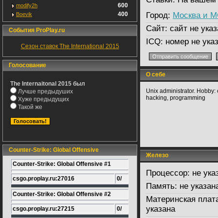
600
modify2h
400
Город:
Москва и 
Boevik
Сайт:
сайт не указ
События ProPlay.ru
ICQ:
номер не ука
Сезон ставок The International 2015
Голосование
О себе
The Internaitonal 2015 был
Unix administrator. Hobby:
Лучше предыдуших
hacking, programming
Хуже предыдущих
Такой же
Counter-Strike: Global Offensive
Железо
Counter-Strike: Global Offensive #1
Процессор:
не ука
csgo.proplay.ru:27016
0/
Память:
не указан
Counter-Strike: Global Offensive #2
Материнская плат
указана
csgo.proplay.ru:27215
0/