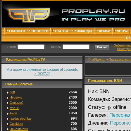
ГЛАВНАЯ
НОВОСТИ
СТАТЬИ
КОМАНДЫ
ДЕМКИ
VOD'ы
СА
Забыли па
Логин:
Пароль:
Регистра
Расписание ProPlayTV
ProPlay.ru
>
Пользовател
Мы ищем стримеров по League of Legends
и DOTA2!
Пользователь BNN
Самые богатые
Ник:
BNN
2664
ggtt
2400
Hvostyn
Команды:
Зарегис
2000
GopaveC
Статус:
offline
2000
rmn1x
1958
Akon
Галерея:
Персонал
994
razdavalochka
Дневник:
Персона
700
CoolMast
606
Devostatortk
Ставки:
На вашем