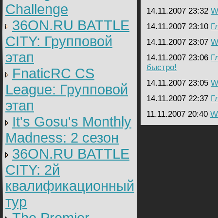
Challenge
14.11.2007 23:32
Wa
36ON.RU BATTLE
14.11.2007 23:10
Г
CITY: Групповой
14.11.2007 23:07
Wa
этап
14.11.2007 23:06
Г
быстро!
FnaticRC CS
14.11.2007 23:05
Wa
League: Групповой
14.11.2007 22:37
Г
этап
11.11.2007 20:40
Wa
It's Gosu's Monthly
Madness: 2 сезон
36ON.RU BATTLE
CITY: 2й
квалификационный
тур