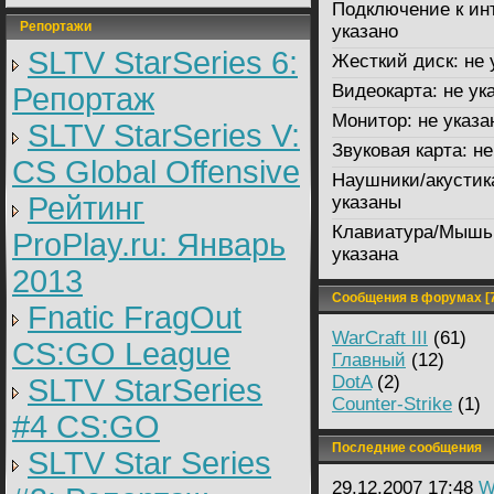
Подключение к ин
Репортажи
указано
SLTV StarSeries 6:
Жесткий диск:
не 
Видеокарта:
не ук
Репортаж
Монитор:
не указа
SLTV StarSeries V:
Звуковая карта:
не
CS Global Offensive
Наушники/акустик
Рейтинг
указаны
Клавиатура/Мышь
ProPlay.ru: Январь
указана
2013
Сообщения в форумах [7
Fnatic FragOut
WarCraft III
(61)
CS:GO League
Главный
(12)
DotA
(2)
SLTV StarSeries
Counter-Strike
(1)
#4 CS:GO
Последние сообщения
SLTV Star Series
29.12.2007 17:48
W