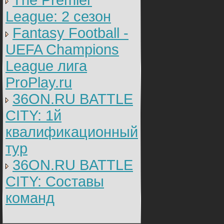
The Premier
League: 2 cезон
Fantasy Football -
UEFA Champions
League лига
ProPlay.ru
36ON.RU BATTLE
CITY: 1й
квалификационный
тур
36ON.RU BATTLE
CITY: Составы
команд