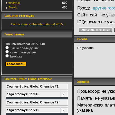
600
modify2h
400
Город:
другие гор
Boevik
Сайт:
сайт не указ
События ProPlay.ru
ICQ:
номер не ука
Сезон ставок The International 2015
Голосование
О себе
The Internaitonal 2015 был
Не указано
Лучше предыдуших
Хуже предыдущих
Такой же
Counter-Strike: Global Offensive
Железо
Counter-Strike: Global Offensive #1
Процессор:
не ука
csgo.proplay.ru:27016
0/
Память:
не указан
Counter-Strike: Global Offensive #2
Материнская плат
указана
csgo.proplay.ru:27215
0/