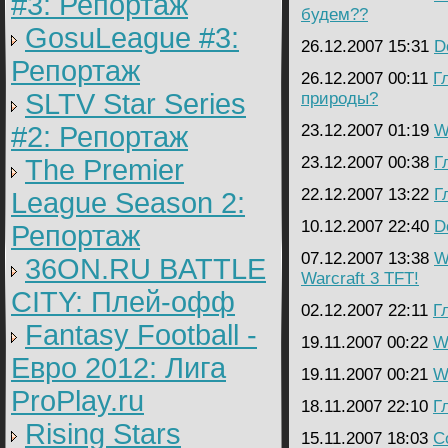
#3: Репортаж
будем??
GosuLeague #3:
26.12.2007 15:31
D
Репортаж
26.12.2007 00:11
Г
SLTV Star Series
природы?
#2: Репортаж
23.12.2007 01:19
W
23.12.2007 00:38
Г
The Premier
22.12.2007 13:22
Г
League Season 2:
10.12.2007 22:40
D
Репортаж
07.12.2007 13:38
W
36ON.RU BATTLE
Warcraft 3 TFT!
CITY: Плей-офф
02.12.2007 22:11
Г
Fantasy Football -
19.11.2007 00:22
Wa
Евро 2012: Лига
19.11.2007 00:21
Wa
ProPlay.ru
18.11.2007 22:10
Г
Rising Stars
15.11.2007 18:03
C