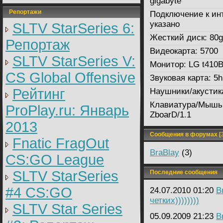
gigabyte
Репортажи
Подключение к ин
указано
SLTV StarSeries 6:
Жесткий диск:
80g
Репортаж
Видеокарта:
5700
SLTV StarSeries V:
Монитор:
LG t410
CS Global Offensive
Звуковая карта:
5h
Рейтинг
Наушники/акустик
Клавиатура/Мышь
ProPlay.ru: Январь
ZboarD/1.1
2013
Сообщения в форумах [3
Fnatic FragOut
BraBlay
(3)
CS:GO League
SLTV StarSeries
Последние сообщения
#4 CS:GO
24.07.2010 01:20
B
четких))))))))
SLTV Star Series
05.09.2009 21:23
B