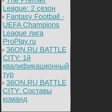
The Premier
League: 2 cезон
Fantasy Football -
UEFA Champions
League лига
ProPlay.ru
36ON.RU BATTLE
CITY: 1й
квалификационный
тур
36ON.RU BATTLE
CITY: Составы
команд