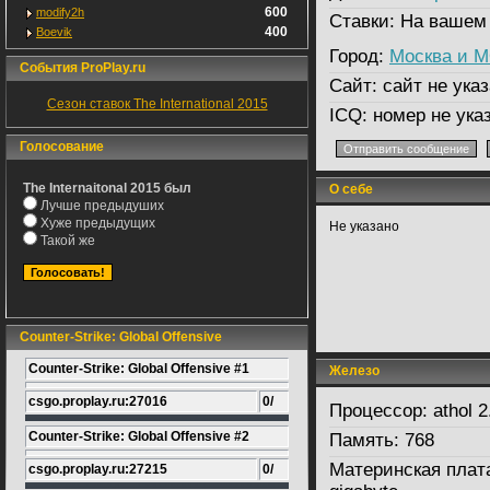
600
modify2h
Ставки:
На вашем
400
Boevik
Город:
Москва и 
События ProPlay.ru
Сайт:
сайт не указ
Сезон ставок The International 2015
ICQ:
номер не ука
Голосование
The Internaitonal 2015 был
О себе
Лучше предыдуших
Хуже предыдущих
Не указано
Такой же
Counter-Strike: Global Offensive
Counter-Strike: Global Offensive #1
Железо
csgo.proplay.ru:27016
0/
Процессор:
athol 2
Counter-Strike: Global Offensive #2
Память:
768
Материнская плат
csgo.proplay.ru:27215
0/