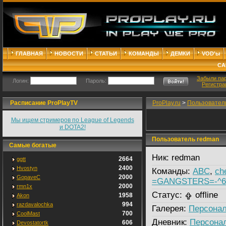
ГЛАВНАЯ
НОВОСТИ
СТАТЬИ
КОМАНДЫ
ДЕМКИ
VOD'ы
СА
Забыли па
Логин:
Пароль:
Регистра
Расписание ProPlayTV
ProPlay.ru
>
Пользовател
Мы ищем стримеров по League of Legends
и DOTA2!
Пользователь redman
Самые богатые
Ник:
redman
2664
ggtt
2400
Hvostyn
Команды:
ABC
,
ch
2000
GopaveC
=GANGSTERS=-^66
2000
rmn1x
Статус:
offline
1958
Akon
994
razdavalochka
Галерея:
Персонал
700
CoolMast
Дневник:
Персона
606
Devostatortk