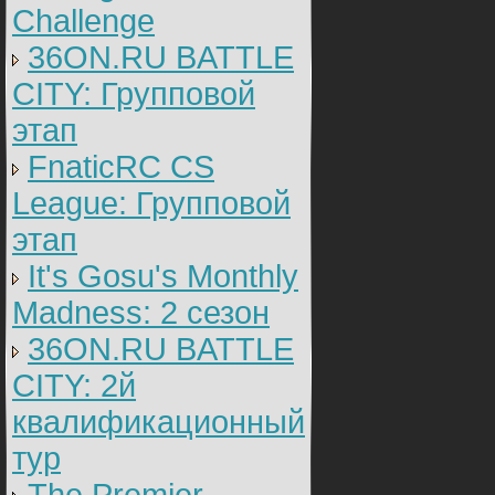
Challenge
36ON.RU BATTLE
CITY: Групповой
этап
FnaticRC CS
League: Групповой
этап
It's Gosu's Monthly
Madness: 2 сезон
36ON.RU BATTLE
CITY: 2й
квалификационный
тур