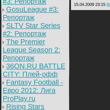
#3: Репортаж
15.04.2009 23:15
B
GosuLeague #3:
Репортаж
SLTV Star Series
#2: Репортаж
The Premier
League Season 2:
Репортаж
36ON.RU BATTLE
CITY: Плей-офф
Fantasy Football -
Евро 2012: Лига
ProPlay.ru
Rising Stars