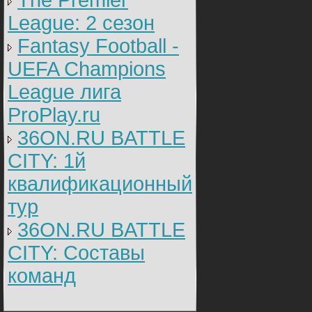
The Premier
League: 2 cезон
Fantasy Football -
UEFA Champions
League лига
ProPlay.ru
36ON.RU BATTLE
CITY: 1й
квалификационный
тур
36ON.RU BATTLE
CITY: Составы
команд