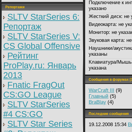
Подключение к ин
Репортажи
указано
SLTV StarSeries 6:
Жесткий диск:
не 
Видеокарта:
не ук
Репортаж
Монитор:
не указа
SLTV StarSeries V:
Звуковая карта:
не
CS Global Offensive
Наушники/акустик
Рейтинг
указаны
Клавиатура/Мышь
ProPlay.ru: Январь
указана
2013
Сообщения в форумах [1
Fnatic FragOut
WarCraft III
(9)
CS:GO League
Главный
(5)
BraBlay
(4)
SLTV StarSeries
#4 CS:GO
Последние сообщения
SLTV Star Series
19.12.2008 15:34
B