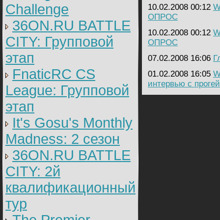
Challenge
10.02.2008 00:12
W
ОПРОС
36ON.RU BATTLE
10.02.2008 00:12
W
CITY: Групповой
ОПРОС
этап
07.02.2008 16:06
Г
FnaticRC CS
01.02.2008 16:05
W
интервью с проге
League: Групповой
этап
It's Gosu's Monthly
Madness: 2 сезон
36ON.RU BATTLE
CITY: 2й
квалификационный
тур