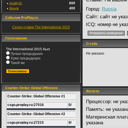
600
modify2h
400
Город:
Russia
Boevik
Сайт:
сайт не указ
События ProPlay.ru
ICQ:
номер не ука
Сезон ставок The International 2015
Голосование
О себе
The Internaitonal 2015 был
Не указано
Лучше предыдуших
Хуже предыдущих
Такой же
Counter-Strike: Global Offensive
Железо
Counter-Strike: Global Offensive #1
Процессор:
не ука
csgo.proplay.ru:27016
0/
Память:
не указан
Counter-Strike: Global Offensive #2
Материнская плат
указана
csgo.proplay.ru:27215
0/