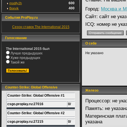
600
modify2h
400
Город:
Москва и 
Boevik
Сайт:
сайт не указ
События ProPlay.ru
ICQ:
номер не ука
Сезон ставок The International 2015
Голосование
О себе
The Internaitonal 2015 был
Не указано
Лучше предыдуших
Хуже предыдущих
Такой же
Counter-Strike: Global Offensive
Железо
Counter-Strike: Global Offensive #1
Процессор:
не ука
csgo.proplay.ru:27016
0/
Память:
не указан
Counter-Strike: Global Offensive #2
Материнская плат
указана
csgo.proplay.ru:27215
0/