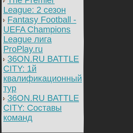
The Premier
League: 2 cезон
Fantasy Football -
UEFA Champions
League лига
ProPlay.ru
36ON.RU BATTLE
CITY: 1й
квалификационный
тур
36ON.RU BATTLE
CITY: Составы
команд