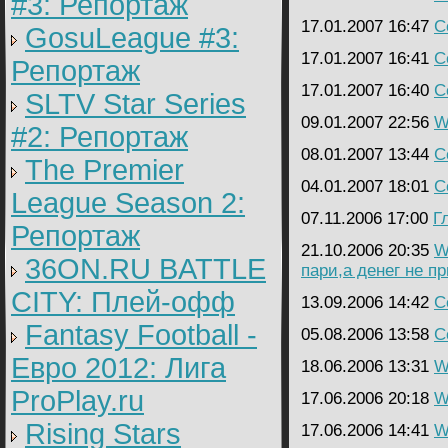
#3: Репортаж
17.01.2007 16:47
C
GosuLeague #3:
17.01.2007 16:41
C
Репортаж
17.01.2007 16:40
C
SLTV Star Series
09.01.2007 22:56
W
#2: Репортаж
08.01.2007 13:44
C
The Premier
04.01.2007 18:01
C
League Season 2:
07.11.2006 17:00
Г
Репортаж
21.10.2006 20:35
W
36ON.RU BATTLE
пари,а денег не п
CITY: Плей-офф
13.09.2006 14:42
C
Fantasy Football -
05.08.2006 13:58
C
Евро 2012: Лига
18.06.2006 13:31
W
ProPlay.ru
17.06.2006 20:18
W
Rising Stars
17.06.2006 14:41
W