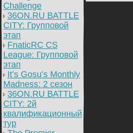
Challenge
36ON.RU BATTLE
CITY: Групповой
этап
FnaticRC CS
League: Групповой
этап
It's Gosu's Monthly
Madness: 2 сезон
36ON.RU BATTLE
CITY: 2й
квалификационный
тур