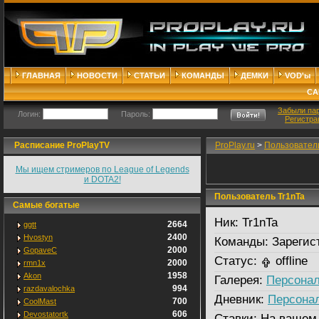
ГЛАВНАЯ
НОВОСТИ
СТАТЬИ
КОМАНДЫ
ДЕМКИ
VOD'ы
СА
Забыли па
Логин:
Пароль:
Регистра
Расписание ProPlayTV
ProPlay.ru
>
Пользовател
Мы ищем стримеров по League of Legends
и DOTA2!
Пользователь Tr1nTa
Самые богатые
Ник:
Tr1nTa
2664
ggtt
2400
Hvostyn
Команды:
Зарегис
2000
GopaveC
Статус:
offline
2000
rmn1x
1958
Akon
Галерея:
Персонал
994
razdavalochka
Дневник:
Персона
700
CoolMast
606
Devostatortk
Ставки:
На вашем