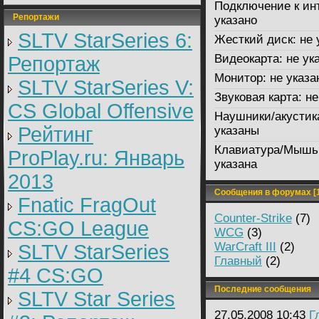
Подключение к ин
Репортажи
указано
SLTV StarSeries 6:
Жесткий диск:
не 
Видеокарта:
не ук
Репортаж
Монитор:
не указа
SLTV StarSeries V:
Звуковая карта:
не
CS Global Offensive
Наушники/акустик
Рейтинг
указаны
Клавиатура/Мышь
ProPlay.ru: Январь
указана
2013
Сообщения в форумах [1
Fnatic FragOut
Counter-Strike
(7)
CS:GO League
WCG
(3)
WarCraft III
(2)
SLTV StarSeries
Главный
(2)
#4 CS:GO
Последние сообщения
SLTV Star Series
27.05.2008 10:43
Г