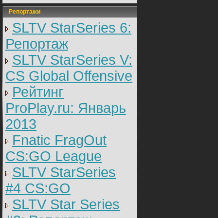
Репортажи
SLTV StarSeries 6:
Репортаж
SLTV StarSeries V:
CS Global Offensive
Рейтинг
ProPlay.ru: Январь
2013
Fnatic FragOut
CS:GO League
SLTV StarSeries
#4 CS:GO
SLTV Star Series