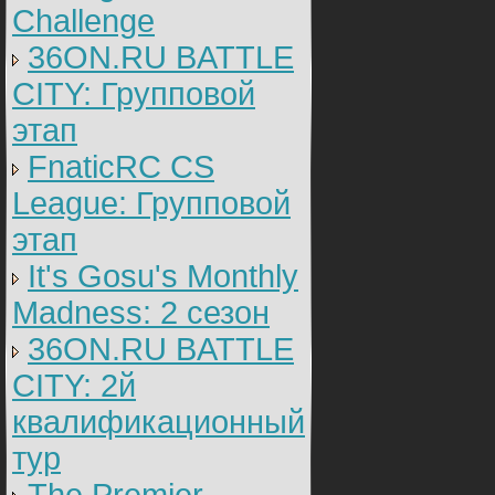
Challenge
36ON.RU BATTLE
CITY: Групповой
этап
FnaticRC CS
League: Групповой
этап
It's Gosu's Monthly
Madness: 2 сезон
36ON.RU BATTLE
CITY: 2й
квалификационный
тур