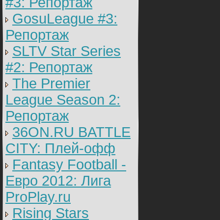
#3: Репортаж
GosuLeague #3:
Репортаж
SLTV Star Series
#2: Репортаж
The Premier
League Season 2:
Репортаж
36ON.RU BATTLE
CITY: Плей-офф
Fantasy Football -
Евро 2012: Лига
ProPlay.ru
Rising Stars