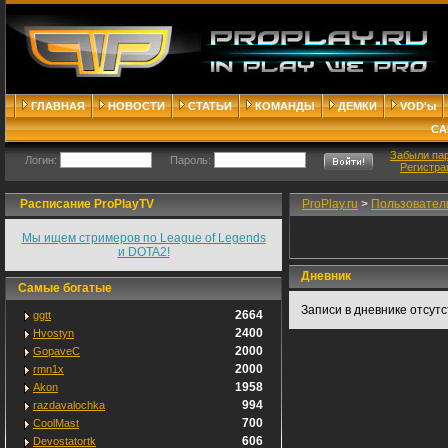
ГЛАВНАЯ
НОВОСТИ
СТАТЬИ
КОМАНДЫ
ДЕМКИ
VOD'ы
СА
Забыли па
Логин:
Пароль:
Регистра
Расписание ProPlayTV
ProPlay.ru
>
Пользовател
Мы ищем стримеров по League of Legends
и DOTA2!
Дневник
Самые богатые
Записи в дневнике отсут
2664
ggtt
2400
Hvostyn
2000
GopaveC
2000
rmn1x
1958
Akon
994
razdavalochka
700
CoolMast
606
Devostatortk