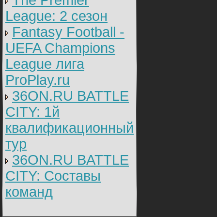
The Premier
League: 2 cезон
Fantasy Football -
UEFA Champions
League лига
ProPlay.ru
36ON.RU BATTLE
CITY: 1й
квалификационный
тур
36ON.RU BATTLE
CITY: Составы
команд