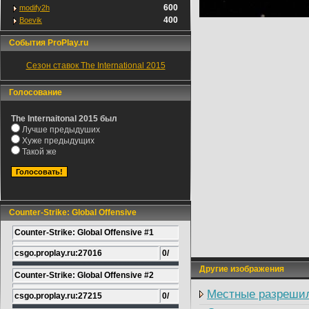
600
modify2h
400
Boevik
События ProPlay.ru
Сезон ставок The International 2015
Голосование
The Internaitonal 2015 был
Лучше предыдуших
Хуже предыдущих
Такой же
Counter-Strike: Global Offensive
Counter-Strike: Global Offensive #1
csgo.proplay.ru:27016
0/
Другие изображения
Counter-Strike: Global Offensive #2
Местные разрешил
csgo.proplay.ru:27215
0/