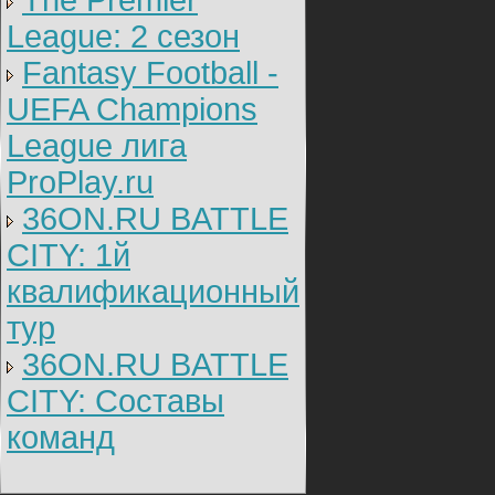
The Premier
League: 2 cезон
Fantasy Football -
UEFA Champions
League лига
ProPlay.ru
36ON.RU BATTLE
CITY: 1й
квалификационный
тур
36ON.RU BATTLE
CITY: Составы
команд