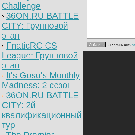
Challenge
36ON.RU BATTLE
CITY: Групповой
этап
FnaticRC CS
Вы должны быть
з
League: Групповой
этап
It's Gosu's Monthly
Madness: 2 сезон
36ON.RU BATTLE
CITY: 2й
квалификационный
тур