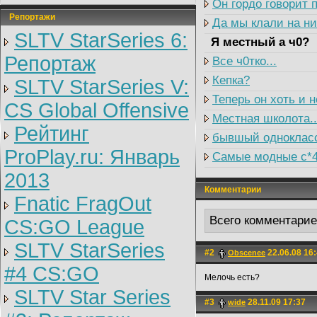
Он гордо говорит
Репортажи
Да мы клали на них
SLTV StarSeries 6:
Я местный а ч0?
Репортаж
Все ч0тко...
Кепка?
SLTV StarSeries V:
Теперь он хоть и н
CS Global Offensive
Местная школота..
Рейтинг
бывшый однокласс
ProPlay.ru: Январь
Самые модные с*4
2013
Комментарии
Fnatic FragOut
Всего комментари
CS:GO League
SLTV StarSeries
#2
22.06.08 16
Obscenee
#4 CS:GO
Мелочь есть?
SLTV Star Series
#3
28.11.09 17:37
wide