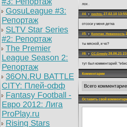
#3: Репортаж
лох .
GosuLeague #3:
#4
27.02.10 13:55
nechto.
Репортаж
отсоси у меня детка
SLTV Star Series
#5
2
Копетан_Невинность
#2: Репортаж
ты мясной, и чо?
The Premier
#6
28.06.21 23
CC.Greedy
League Season 2:
тут был комментарий: "ебис
Репортаж
36ON.RU BATTLE
Комментарии
CITY: Плей-офф
Всего комментари
Fantasy Football -
Оставить свой комментар
Евро 2012: Лига
ProPlay.ru
Rising Stars