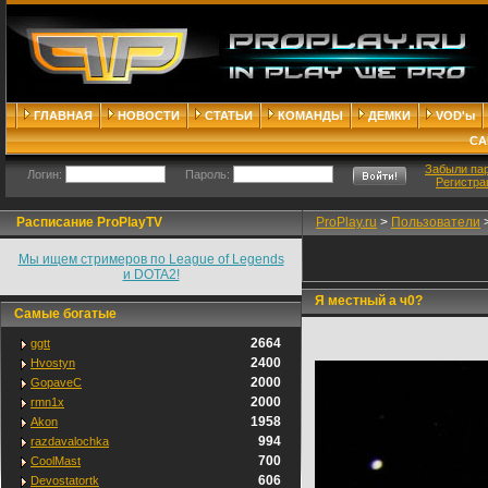
ГЛАВНАЯ
НОВОСТИ
СТАТЬИ
КОМАНДЫ
ДЕМКИ
VOD'ы
СА
Забыли па
Логин:
Пароль:
Регистра
Расписание ProPlayTV
ProPlay.ru
>
Пользователи
Мы ищем стримеров по League of Legends
и DOTA2!
Я местный а ч0?
Самые богатые
2664
ggtt
2400
Hvostyn
2000
GopaveC
2000
rmn1x
1958
Akon
994
razdavalochka
700
CoolMast
606
Devostatortk