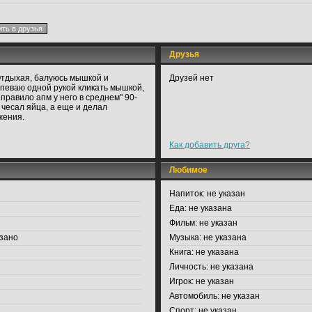
Друзья
 Отдыхая, балуюсь мышкой и
Друзей нет
успеваю одной рукой кликать мышкой,
 правило апм у него в среднем" 90-
 чесал яйца, а еще и делал
жения.
Как добавить друга?
Любимое
Напиток:
не указан
Еда:
не указана
Фильм:
не указан
зано
Музыка:
не указана
Книга:
не указана
Личность:
не указана
Игрок:
не указан
Автомобиль:
не указан
Спорт:
не указан