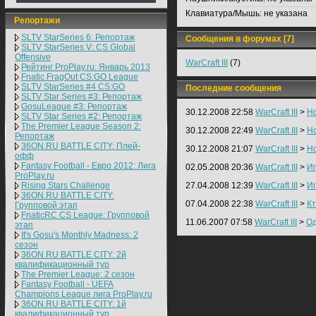
Клавиатура/Мышь:
не указана
Репортажи
SLTV StarSeries 6: Репортаж
Сообщения в форумах [7]
SLTV StarSeries V: CS Global
Offensive
WarCraft III
(7)
Рейтинг ProPlay.ru: Январь 2013
Fnatic FragOut CS:GO League
SLTV StarSeries #4 CS:GO
Последние сообщения
SLTV Star Series #3: Репортаж
GosuLeague #3: Репортаж
30.12.2008 22:58
WarCraft III
>
Но
SLTV Star Series #2: Репортаж
The Premier League Season 2:
30.12.2008 22:49
WarCraft III
>
Но
Репортаж
36ON.RU BATTLE CITY: Плей-
30.12.2008 21:07
WarCraft III
>
Но
офф
Fantasy Football - Евро 2012: Лига
02.05.2008 20:36
WarCraft III
>
Иг
ProPlay.ru
Rising Stars Challenge
27.04.2008 12:39
WarCraft III
>
Иг
36ON.RU BATTLE CITY:
07.04.2008 22:38
WarCraft III
>
К
Групповой этап
FnaticRC CS League: Групповой
11.06.2007 07:58
WarCraft III
>
Од
этап
It's Gosu's Monthly Madness: 2
сезон
36ON.RU BATTLE CITY: 2й
квалификационный тур
The Premier League: 2 cезон
Fantasy Football - UEFA
Champions League лига ProPlay.ru
36ON.RU BATTLE CITY: 1й
квалификационный тур