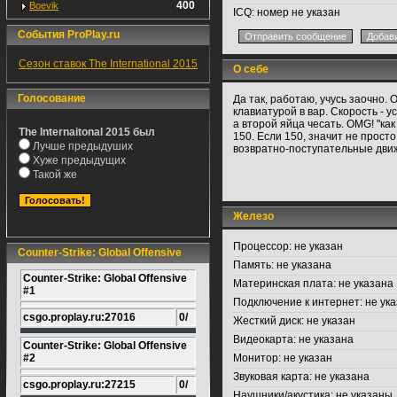
400
Boevik
ICQ:
номер не указан
События ProPlay.ru
Сезон ставок The International 2015
О себе
Голосование
Да так, работаю, учусь заочно.
клавиатурой в вар. Скорость - 
а второй яйца чесать. OMG! "как
The Internaitonal 2015 был
150. Если 150, значит не просто
Лучше предыдуших
возвратно-поступательные дви
Хуже предыдущих
Такой же
Железо
Процессор:
не указан
Counter-Strike: Global Offensive
Память:
не указана
Counter-Strike: Global Offensive
Материнская плата:
не указана
#1
Подключение к интернет:
не ука
csgo.proplay.ru:27016
0/
Жесткий диск:
не указан
Видеокарта:
не указана
Counter-Strike: Global Offensive
#2
Монитор:
не указан
Звуковая карта:
не указана
csgo.proplay.ru:27215
0/
Наушники/акустика:
не указаны