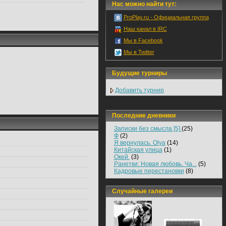
Нас можно найти тут:
ProPlay.ru - Официальная группа
Наш канал в IRC
Мы в Facebook
Мы в Twitter
Будущие турниры
Добавить турнир
Последние дневники
Записки без смысла [5]
(25)
Ф
(2)
Я вернулась. Olya
(14)
Китайская улица
(1)
Окей.
(3)
Ранетки: Новая любовь. Ча...
(5)
Кадровые перестановки
(8)
Случайные галереи