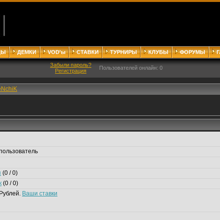
ДЫ
ДЕМКИ
VOD'ы
СТАВКИ
ТУРНИРЫ
КЛУБЫ
ФОРУМЫ
Забыли пароль?
Пользователей онлайн: 0
Регистрация
eNchiK
пользователь
я
(0 / 0)
к
(0 / 0)
Рублей.
Ваши ставки