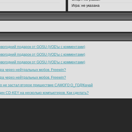
Игра:
не указана
вогодний подарок от GOSU (VOD'ы с комментами)
вогодний подарок от GOSU (VOD'ы с комментами)
вогодний подарок от GOSU (VOD'ы с комментами)
ра через нейтральных мобов. Freewin?
ра через нейтральных мобов. Freewin?
то не застал второе пришествие САМОГО О_ГОД!Качай
ин CD-KEY на несколько компьютеров. Как сделать?