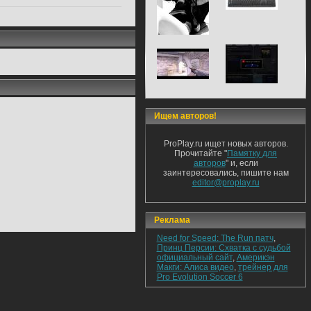
Ищем авторов!
ProPlay.ru ищет новых авторов.
Прочитайте "
Памятку для
авторов
" и, если
заинтересовались, пишите нам
editor@proplay.ru
Реклама
Need for Speed: The Run патч
,
Принц Персии: Схватка с судьбой
официальный сайт
,
Америкэн
Макги: Алиса видео
,
трейнер для
Pro Evolution Soccer 6