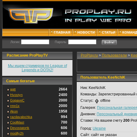
ГЛАВНАЯ
НОВОСТИ
СТАТЬИ
КОМАН
Логин:
Пароль:
Расписание ProPlayTV
ProPlay.ru
>
Пользователи
>
Ke
Мы ищем стримеров по League of
Legends и DOTA2!
Пользователь KeeNchiK
Самые богатые
Ник:
KeeNchiK
2664
ggtt
Команды:
Зарегистрированный 
2400
Hvostyn
2000
GopaveC
Статус:
offline
2000
rmn1x
Галерея:
Персональная галере
1958
Akon
Дневник:
Персональный дневни
994
razdavalochka
Ставки:
На вашем счету
200
Pro
700
CoolMast
606
Devostatortk
Город:
Ukraine
600
modify2h
Сайт:
сайт не указан