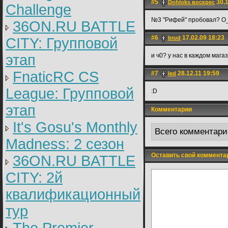
#5
30.1
Dohloks воскрес
Challenge
№3 "Рифей" пробовал? О
36ON.RU BATTLE
#6
17.02.09 18:23
brud
CITY: Групповой
этап
и ч0? у нас в каждом магаз
FnaticRC CS
#7
28.12.11 19:59
led
League: Групповой
:D
этап
Комментарии
It's Gosu's Monthly
Всего комментари
Madness: 2 сезон
Оставить свой коммента
36ON.RU BATTLE
CITY: 2й
квалификационный
тур