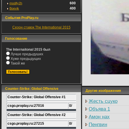
600
modify2h
400
Boevik
События ProPlay.ru
Сезон ставок The International 2015
Голосование
The Internaitonal 2015 был
Лучше предыдуших
Хуже предыдущих
Такой же
Counter-Strike: Global Offensive
Другие изображения
Counter-Strike: Global Offensive #1
Жесть сцуко
csgo.proplay.ru:27016
0/
Объява 1
Counter-Strike: Global Offensive #2
Амон нах
csgo.proplay.ru:27215
0/
Пенгвин