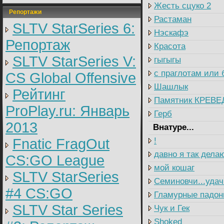
Жесть сцуко 2
Репортажи
Растаман
SLTV StarSeries 6:
Нэскафэ
Репортаж
Красота
SLTV StarSeries V:
гыгыгы
с праглотам или 
CS Global Offensive
Шашлык
Рейтинг
Памятник КРЕВЕ
ProPlay.ru: Январь
Герб
2013
Внатуре...
Fnatic FragOut
!
давно я так делаю
CS:GO League
мой кошаг
SLTV StarSeries
Семиновчи...удач
#4 CS:GO
Гламурные падон
SLTV Star Series
Чук и Гек
Shoked