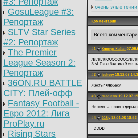
#3: Репортаж
очень злые гении
GosuLeague #3:
Репортаж
Комментарии
SLTV Star Series
Всего комментари
#2: Репортаж
#1
07.09.
Кловун-Кабан
The Premier
ЛЛЛЛЛЛООООООООЛЛЛЛЛЛ!
League Season 2:
З.Ы. Пиво балтика 9 жесть
Репортаж
#2
18.12.07 14:
lesheey
36ON.RU BATTLE
Жесть пялюбасу.
CITY: Плей-офф
#3
19.12.07 1
deaglez0r
Fantasy Football -
Не жесть а просто дерьм
Евро 2012: Лига
#4
12.01.08 18:52
20Sly
ProPlay.ru
=DDDD
Rising Stars