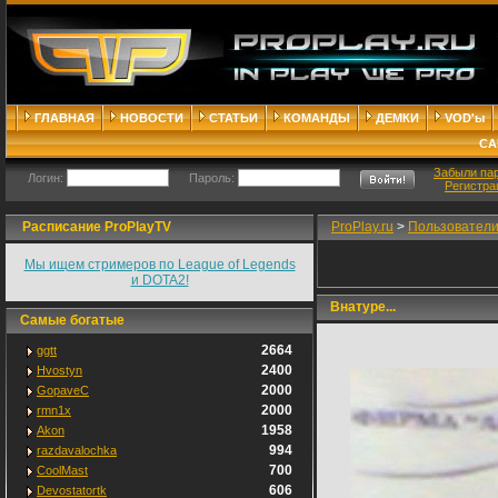
ГЛАВНАЯ
НОВОСТИ
СТАТЬИ
КОМАНДЫ
ДЕМКИ
VOD'ы
СА
Забыли па
Логин:
Пароль:
Регистра
Расписание ProPlayTV
ProPlay.ru
>
Пользовател
Мы ищем стримеров по League of Legends
и DOTA2!
Внатуре...
Самые богатые
2664
ggtt
2400
Hvostyn
2000
GopaveC
2000
rmn1x
1958
Akon
994
razdavalochka
700
CoolMast
606
Devostatortk