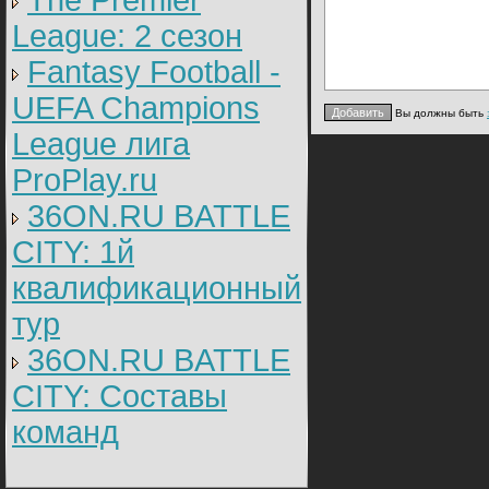
The Premier
League: 2 cезон
Fantasy Football -
UEFA Champions
Вы должны быть
League лига
ProPlay.ru
36ON.RU BATTLE
CITY: 1й
квалификационный
тур
36ON.RU BATTLE
CITY: Составы
команд