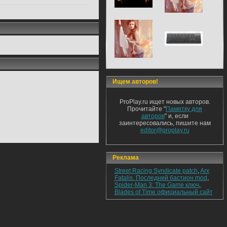
Ищем авторов!
ProPlay.ru ищет новых авторов.
Прочитайте "
Памятку для
авторов
" и, если
заинтересовались, пишите нам
editor@proplay.ru
Реклама
Street Racing Syndicate patch
,
Arx
Fatalis. Последний бастион mod
,
Spider-Man 3: The Game ключ
,
Blades of Time официальный сайт