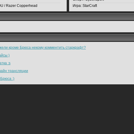
0U / Razer Copperhead
Игра:
StarCraft
жели кроме Брюса некому комментить старкрафт?
айсы )
тка :s
лайн трансляции
Брюса :)