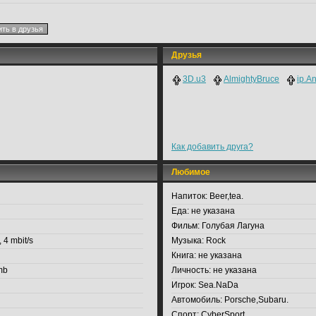
Друзья
3D.u3
AlmightyBruce
ip.A
Как добавить друга?
Любимое
Напиток:
Beer,tea.
Еда:
не указана
Фильм:
Голубая Лагуна
 4 mbit/s
Музыка:
Rock
Книга:
не указана
mb
Личность:
не указана
Игрок:
Sea.NaDa
Автомобиль:
Porsche,Subaru.
Спорт:
CyberSport