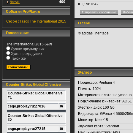
400
Boevik
ICQ:
961642
События ProPlay.ru
Сезон ставок The International 2015
О себе
Голосование
© adidas | heritage
The Internaitonal 2015 был
Лучше предыдуших
Хуже предыдущих
Такой же
Железо
Процессор:
Pentium 4
Counter-Strike: Global Offensive
Память:
1024
Counter-Strike: Global Offensive
Материнская плата:
не указана
#1
Подключение к интернет:
ADSL ,
csgo.proplay.ru:27016
0/
Жесткий диск:
160 Gb
Видеокарта:
GForce 4 5600/256
Counter-Strike: Global Offensive
#2
Монитор:
Nec *15
Звуковая карта:
Standart
csgo.proplay.ru:27215
0/
Наушники/акустика:
AKG