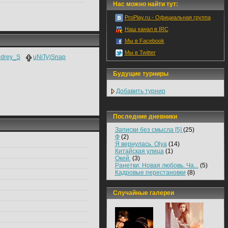
Нас можно найти тут:
ProPlay.ru - Официальная группа
Наш канал в IRC
Мы в Facebook
Мы в Twitter
ndrey_S
uNiTy)Snap
Будущие турниры
Добавить турнир
Последние дневники
Записки без смысла [5]
(25)
Ф
(2)
Я вернулась. Olya
(14)
Китайская улица
(1)
Окей.
(3)
Ранетки: Новая любовь. Ча...
(5)
Кадровые перестановки
(8)
Случайные галереи