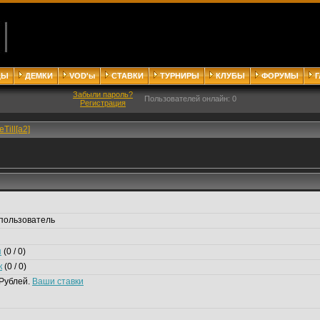
ДЫ
ДЕМКИ
VOD'ы
СТАВКИ
ТУРНИРЫ
КЛУБЫ
ФОРУМЫ
Забыли пароль?
Пользователей онлайн: 0
Регистрация
eTill[a2]
пользователь
я
(0 / 0)
к
(0 / 0)
Рублей.
Ваши ставки