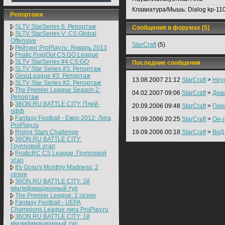
Клавиатура/Мышь:
Dialog kp-11
Репортажи
SLTV StarSeries 6: Репортаж
Сообщения в форумах [5]
SLTV StarSeries V: CS Global
Offensive
StarCraft
(5)
Рейтинг ProPlay.ru: Январь 2013
Fnatic FragOut CS:GO League
SLTV StarSeries #4 CS:GO
Последние сообщения
SLTV Star Series #3: Репортаж
GosuLeague #3: Репортаж
13.08.2007 21:12
StarCraft
>
Неу
SLTV Star Series #2: Репортаж
The Premier League Season 2:
04.02.2007 09:06
StarCraft
>
Дев
Репортаж
36ON.RU BATTLE CITY: Плей-
20.09.2006 09:48
StarCraft
>
Пира
офф
Fantasy Football - Евро 2012: Лига
19.09.2006 20:25
StarCraft
>
Он-
ProPlay.ru
Rising Stars Challenge
19.09.2006 00:18
StarCraft
>
ВоД 
36ON.RU BATTLE CITY:
Групповой этап
FnaticRC CS League: Групповой
этап
It's Gosu's Monthly Madness: 2
сезон
36ON.RU BATTLE CITY: 2й
квалификационный тур
The Premier League: 2 cезон
Fantasy Football - UEFA
Champions League лига ProPlay.ru
36ON.RU BATTLE CITY: 1й
квалификационный тур