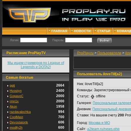
ГЛАВНАЯ
НОВОСТИ
СТАТЬИ
КОМАН
Логин:
Пароль:
Расписание ProPlayTV
ProPlay.ru
>
Пользователи
>
ilov
Мы ищем стримеров по League of
Legends и DOTA2!
Пользователь iloveTill[a2]
Самые богатые
Ник:
iloveTill[a2]
2664
ggtt
Команды:
Зарегистрированный 
2400
Hvostyn
2000
GopaveC
Статус:
offline
2000
rmn1x
Галерея:
Персональная галере
1958
Akon
Дневник:
Персональный дневни
994
razdavalochka
Ставки:
На вашем счету
200
Pro
700
CoolMast
606
Devostatortk
Город:
Москва и МО
600
modify2h
Сайт:
a2team.ru/news.php