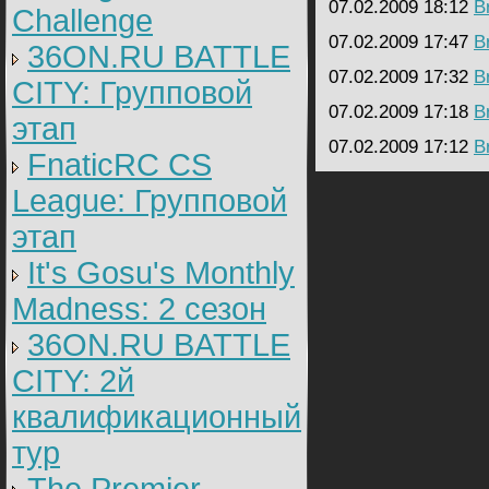
07.02.2009 18:12
B
Challenge
07.02.2009 17:47
B
36ON.RU BATTLE
07.02.2009 17:32
B
CITY: Групповой
07.02.2009 17:18
B
этап
07.02.2009 17:12
B
FnaticRC CS
League: Групповой
этап
It's Gosu's Monthly
Madness: 2 сезон
36ON.RU BATTLE
CITY: 2й
квалификационный
тур