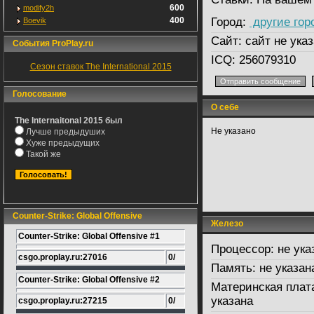
600
modify2h
400
Город:
другие гор
Boevik
Сайт:
сайт не указ
События ProPlay.ru
ICQ:
256079310
Сезон ставок The International 2015
Голосование
О себе
The Internaitonal 2015 был
Не указано
Лучше предыдуших
Хуже предыдущих
Такой же
Counter-Strike: Global Offensive
Железо
Counter-Strike: Global Offensive #1
Процессор:
не ука
csgo.proplay.ru:27016
0/
Память:
не указан
Counter-Strike: Global Offensive #2
Материнская плат
указана
csgo.proplay.ru:27215
0/