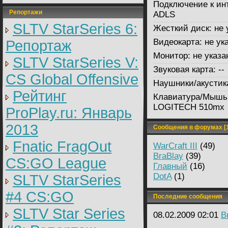
Подключение к ин
Репортажи
ADLS
SLTV StarSeries 6:
Жесткий диск:
не 
Видеокарта:
не ук
Репортаж
Монитор:
не указа
SLTV StarSeries V:
Звуковая карта:
--
CS Global Offensive
Наушники/акустик
Рейтинг
Клавиатура/Мышь
LOGITECH 510mx
ProPlay.ru: Январь
2013
Сообщения в форумах [1
Fnatic FragOut
WarCraft III
(49)
BraBlay
(39)
CS:GO League
Главный
(16)
DotA
(1)
SLTV StarSeries
#4 CS:GO
Последние сообщения
SLTV Star Series
08.02.2009 02:01
B