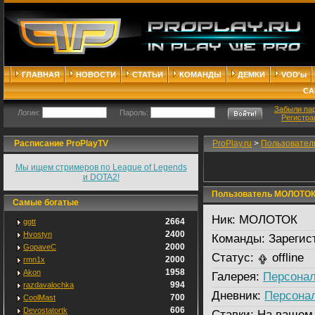
ГЛАВНАЯ
НОВОСТИ
СТАТЬИ
КОМАНДЫ
ДЕМКИ
VOD'ы
СА
Забыли па
Логин:
Пароль:
Регистра
Расписание ProPlayTV
ProPlay.ru
>
Пользовател
Мы ищем стримеров по League of Legends
и DOTA2!
Пользователь МОЛОТО
Самые богатые
Ник:
МОЛОТОК
2664
ggtt
2400
Hvostyn
Команды:
Зарегис
2000
GopaveC
Статус:
offline
2000
rmn1x
1958
Akon
Галерея:
Персонал
994
razdavalochka
Дневник:
Персона
700
CoolMast
606
Devostatortk
Ставки:
На вашем