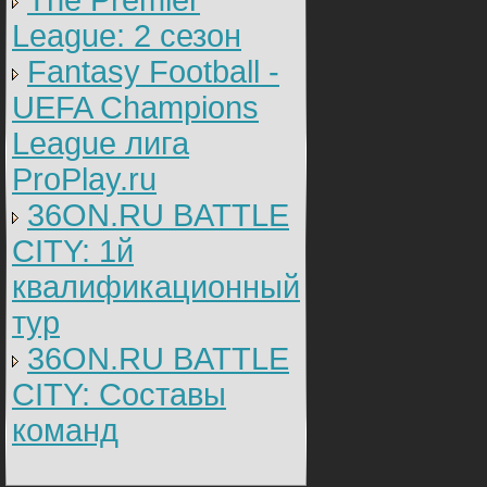
The Premier
League: 2 cезон
Fantasy Football -
UEFA Champions
League лига
ProPlay.ru
36ON.RU BATTLE
CITY: 1й
квалификационный
тур
36ON.RU BATTLE
CITY: Составы
команд