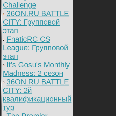
Challenge
36ON.RU BATTLE
CITY: Групповой
этап
FnaticRC CS
League: Групповой
этап
It's Gosu's Monthly
Madness: 2 сезон
36ON.RU BATTLE
CITY: 2й
квалификационный
тур