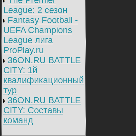
The Premier
League: 2 cезон
Fantasy Football -
UEFA Champions
League лига
ProPlay.ru
36ON.RU BATTLE
CITY: 1й
квалификационный
тур
36ON.RU BATTLE
CITY: Составы
команд