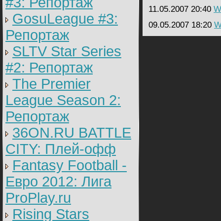
#3: Репортаж
11.05.2007 20:40
Wa
GosuLeague #3:
09.05.2007 18:20
W
Репортаж
SLTV Star Series
#2: Репортаж
The Premier
League Season 2:
Репортаж
36ON.RU BATTLE
CITY: Плей-офф
Fantasy Football -
Евро 2012: Лига
ProPlay.ru
Rising Stars