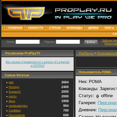
ГЛАВНАЯ
НОВОСТИ
СТАТЬИ
КОМАНДЫ
ДЕМКИ
VOD'ы
СА
Забыли па
Логин:
Пароль:
Регистра
Расписание ProPlayTV
ProPlay.ru
>
Пользовател
Мы ищем стримеров по League of Legends
и DOTA2!
Пользователь POMA
Самые богатые
Ник:
POMA
2664
ggtt
2400
Hvostyn
Команды:
Зарегис
2000
GopaveC
Статус:
offline
2000
rmn1x
1958
Akon
Галерея:
Персонал
994
razdavalochka
Дневник:
Персона
700
CoolMast
606
Devostatortk
Ставки:
На вашем