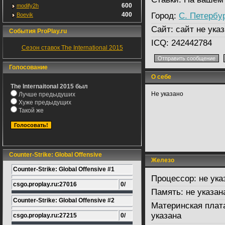
600
modify2h
400
Город:
С. Петербу
Boevik
Сайт:
сайт не указ
События ProPlay.ru
ICQ:
242442784
Сезон ставок The International 2015
Голосование
О себе
The Internaitonal 2015 был
Не указано
Лучше предыдуших
Хуже предыдущих
Такой же
Counter-Strike: Global Offensive
Железо
Counter-Strike: Global Offensive #1
Процессор:
не ука
csgo.proplay.ru:27016
0/
Память:
не указан
Counter-Strike: Global Offensive #2
Материнская плат
указана
csgo.proplay.ru:27215
0/