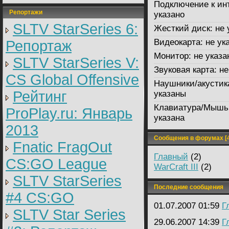
Подключение к ин
Репортажи
указано
SLTV StarSeries 6:
Жесткий диск:
не 
Видеокарта:
не ук
Репортаж
Монитор:
не указа
SLTV StarSeries V:
Звуковая карта:
не
CS Global Offensive
Наушники/акустик
Рейтинг
указаны
Клавиатура/Мышь
ProPlay.ru: Январь
указана
2013
Сообщения в форумах [4
Fnatic FragOut
Главный
(2)
CS:GO League
WarCraft III
(2)
SLTV StarSeries
Последние сообщения
#4 CS:GO
01.07.2007 01:59
Г
SLTV Star Series
29.06.2007 14:39
Г