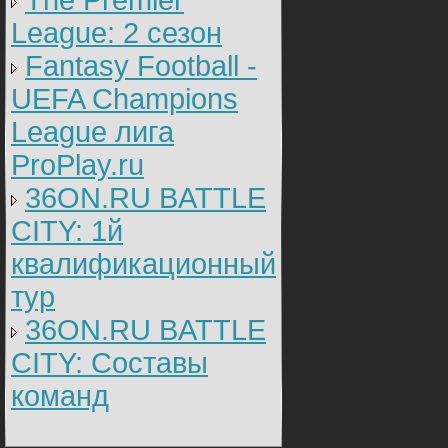
The Premier
League: 2 cезон
Fantasy Football -
UEFA Champions
League лига
ProPlay.ru
36ON.RU BATTLE
CITY: 1й
квалификационный
тур
36ON.RU BATTLE
CITY: Составы
команд