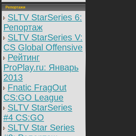
Репортажи
SLTV StarSeries 6:
Репортаж
SLTV StarSeries V:
CS Global Offensive
Рейтинг
ProPlay.ru: Январь
2013
Fnatic FragOut
CS:GO League
SLTV StarSeries
#4 CS:GO
SLTV Star Series