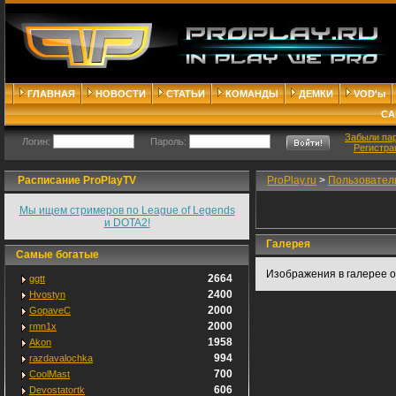
ГЛАВНАЯ
НОВОСТИ
СТАТЬИ
КОМАНДЫ
ДЕМКИ
VOD'ы
СА
Забыли па
Логин:
Пароль:
Регистра
Расписание ProPlayTV
ProPlay.ru
>
Пользовател
Мы ищем стримеров по League of Legends
и DOTA2!
Галерея
Самые богатые
Изображения в галерее о
2664
ggtt
2400
Hvostyn
2000
GopaveC
2000
rmn1x
1958
Akon
994
razdavalochka
700
CoolMast
606
Devostatortk