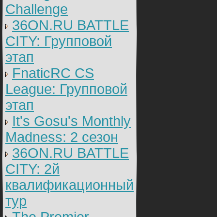
Challenge
36ON.RU BATTLE
CITY: Групповой
этап
FnaticRC CS
League: Групповой
этап
It's Gosu's Monthly
Madness: 2 сезон
36ON.RU BATTLE
CITY: 2й
квалификационный
тур