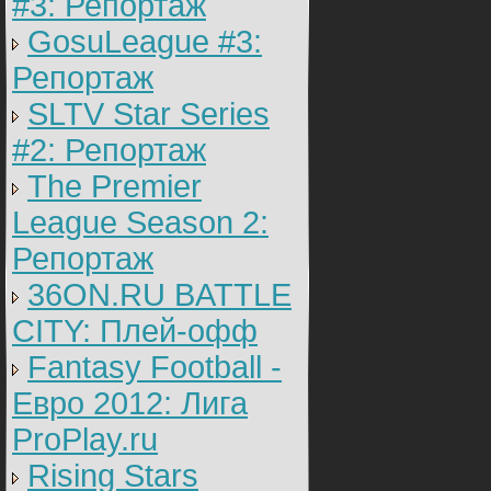
#3: Репортаж
GosuLeague #3:
Репортаж
SLTV Star Series
#2: Репортаж
The Premier
League Season 2:
Репортаж
36ON.RU BATTLE
CITY: Плей-офф
Fantasy Football -
Евро 2012: Лига
ProPlay.ru
Rising Stars