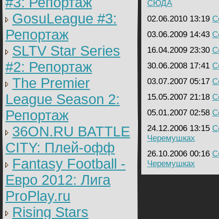
#3: Репортаж
СЮДА
GosuLeague #3:
02.06.2010 13:19
C
Репортаж
03.06.2009 14:43
C
SLTV Star Series
16.04.2009 23:30
C
#2: Репортаж
30.06.2008 17:41
C
The Premier
03.07.2007 05:17
C
League Season 2:
15.05.2007 21:18
C
Репортаж
05.01.2007 02:58
C
36ON.RU BATTLE
24.12.2006 13:15
C
Черемушках
CITY: Плей-офф
26.10.2006 00:16
C
Fantasy Football -
Черемушках
Евро 2012: Лига
ProPlay.ru
Rising Stars