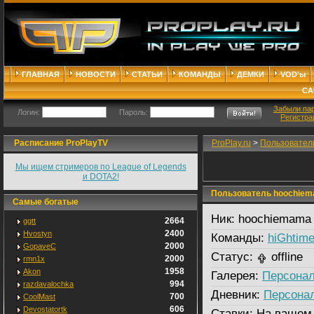
ГЛАВНАЯ
НОВОСТИ
СТАТЬИ
КОМАНДЫ
ДЕМКИ
VOD'ы
СА
Забыли па
Логин:
Пароль:
Регистра
Расписание ProPlayTV
ProPlay.ru
>
Пользовател
Мы ищем стримеров по League of Legends
и DOTA2!
Пользователь hoochie
Самые богатые
Ник:
hoochiemama
2664
ggtt
2400
Hvostyn
Команды:
hiGhtim
2000
GopaveC
Статус:
offline
2000
rmn1x
1958
Akon
Галерея:
Персонал
994
razdavalochka
Дневник:
Персона
700
CoolMast
606
Devostatortk
Ставки:
На вашем