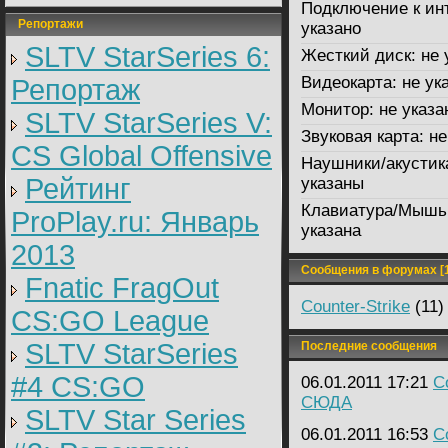
Подключение к ин
Репортажи
указано
SLTV StarSeries 6:
Жесткий диск:
не 
Видеокарта:
не ук
Репортаж
Монитор:
не указа
SLTV StarSeries V:
Звуковая карта:
не
CS Global Offensive
Наушники/акустик
Рейтинг
указаны
Клавиатура/Мышь
ProPlay.ru: Январь
указана
2013
Сообщения в форумах [1
Fnatic FragOut
Counter-Strike
(11)
CS:GO League
SLTV StarSeries
Последние сообщения
#4 CS:GO
06.01.2011 17:21
C
СЮДА
SLTV Star Series
06.01.2011 16:53
C