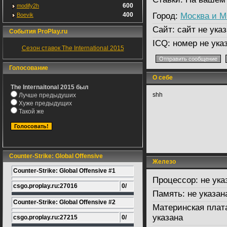
600
modify2h
400
Город:
Москва и 
Boevik
Сайт:
сайт не указ
События ProPlay.ru
ICQ:
номер не ука
Сезон ставок The International 2015
Голосование
О себе
The Internaitonal 2015 был
shh
Лучше предыдуших
Хуже предыдущих
Такой же
Counter-Strike: Global Offensive
Железо
Counter-Strike: Global Offensive #1
Процессор:
не ука
csgo.proplay.ru:27016
0/
Память:
не указан
Counter-Strike: Global Offensive #2
Материнская плат
указана
csgo.proplay.ru:27215
0/