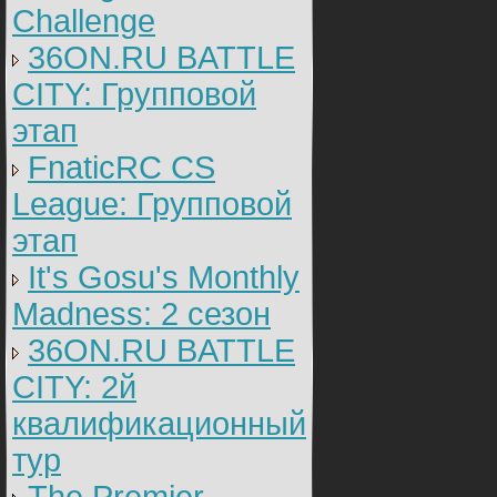
Challenge
36ON.RU BATTLE
CITY: Групповой
этап
FnaticRC CS
League: Групповой
этап
It's Gosu's Monthly
Madness: 2 сезон
36ON.RU BATTLE
CITY: 2й
квалификационный
тур