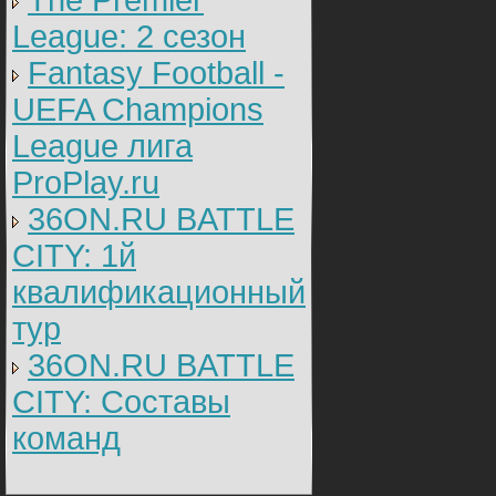
The Premier
League: 2 cезон
Fantasy Football -
UEFA Champions
League лига
ProPlay.ru
36ON.RU BATTLE
CITY: 1й
квалификационный
тур
36ON.RU BATTLE
CITY: Составы
команд