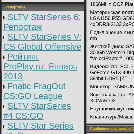
1866MHz OCZ Plat
Репортажи
Материнская плат
SLTV StarSeries 6:
LGA1156 P55-GD8
4xDDR3-2133 3xPC
Репортаж
Подключение к ин
SLTV StarSeries V:
mb
CS Global Offensive
Жесткий диск:
SAT
300Gb Western Digi
Рейтинг
"VelociRaptor" 100
ProPlay.ru: Январь
Видеокарта:
PCI-E
GeForce GTX 480 
2013
384bit DDR5 [ZT
Fnatic FragOut
Монитор:
SAMSUN
CS:GO League
Звуковая карта:
A
XONAR D2
SLTV StarSeries
Наушники/акустик
#4 CS:GO
Клавиатура/Мышь
SLTV Star Series
Сообщения в форумах [7