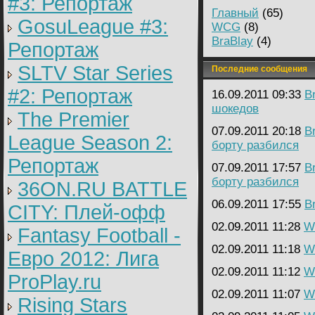
#3: Репортаж
Главный
(65)
GosuLeague #3:
WCG
(8)
BraBlay
(4)
Репортаж
SLTV Star Series
Последние сообщения
#2: Репортаж
16.09.2011 09:33
B
шокедов
The Premier
07.09.2011 20:18
B
League Season 2:
борту разбился
Репортаж
07.09.2011 17:57
B
борту разбился
36ON.RU BATTLE
06.09.2011 17:55
B
CITY: Плей-офф
02.09.2011 11:28
W
Fantasy Football -
02.09.2011 11:18
W
Евро 2012: Лига
02.09.2011 11:12
W
ProPlay.ru
02.09.2011 11:07
W
Rising Stars