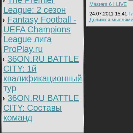
The Premier
Masters 6 ! LIVE
League: 2 cезон
24.07.2011 15:41
Г
Fantasy Football -
Делимся мыслями
UEFA Champions
League лига
ProPlay.ru
36ON.RU BATTLE
CITY: 1й
квалификационный
тур
36ON.RU BATTLE
CITY: Составы
команд