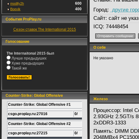
600
modify2h
400
Город:
другие гор
Boevik
Сайт:
сайт не указ
События ProPlay.ru
ICQ:
74448454
Сезон ставок The International 2015
Голосование
О себе
The Internaitonal 2015 был
Не указано
Лучше предыдуших
Хуже предыдущих
Такой же
Counter-Strike: Global Offensive
Железо
Counter-Strike: Global Offensive #1
Процессор:
Intel C
csgo.proplay.ru:27016
0/
2.93GHz 2.5GT/s 
2xDDR3-1333
Counter-Strike: Global Offensive #2
Память:
DIMM DD
csgo.proplay.ru:27215
0/
2048MBx4 PC1500