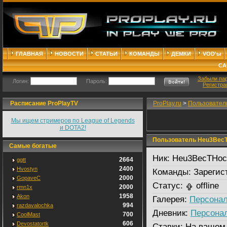
ГЛАВНАЯ
НОВОСТИ
СТАТЬИ
КОМАНДЫ
ДЕМКИ
VOD'ы
СА
Забыли па
Логин:
Пароль:
Регистра
Расписание ProPlayTV
ProPlay.ru
>
Пользовател
Мы ищем стримеров по League of Legends
и DOTA2!
Пользователь Heu3Bec
Самые богатые
Ник:
Heu3BecTHoc
2664
ggtt
2400
Hvostyn
Команды:
Зарегис
2000
GopaveC
Статус:
offline
2000
rmn1x
1958
Akon
Галерея:
Персонал
994
razdavalochka
Дневник:
Персона
700
CoolMast
606
Devostatortk
Ставки:
На вашем