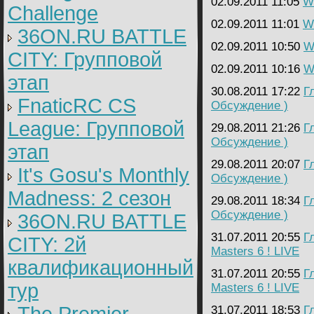
02.09.2011 11:05
W
Challenge
02.09.2011 11:01
W
36ON.RU BATTLE
02.09.2011 10:50
W
CITY: Групповой
02.09.2011 10:16
W
этап
30.08.2011 17:22
Г
FnaticRC CS
Обсуждение )
League: Групповой
29.08.2011 21:26
Г
Обсуждение )
этап
29.08.2011 20:07
Г
It's Gosu's Monthly
Обсуждение )
Madness: 2 сезон
29.08.2011 18:34
Г
Обсуждение )
36ON.RU BATTLE
31.07.2011 20:55
Г
CITY: 2й
Masters 6 ! LIVE
квалификационный
31.07.2011 20:55
Г
тур
Masters 6 ! LIVE
31.07.2011 18:53
Г