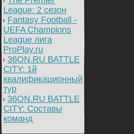
The Premier
League: 2 cезон
Fantasy Football -
UEFA Champions
League лига
ProPlay.ru
36ON.RU BATTLE
CITY: 1й
квалификационный
тур
36ON.RU BATTLE
CITY: Составы
команд