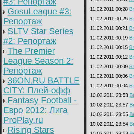
#3: Репортаж
11.02.2011 00:28
B
GosuLeague #3:
11.02.2011 00:25
B
Репортаж
11.02.2011 00:21
B
SLTV Star Series
11.02.2011 00:19
B
#2: Репортаж
11.02.2011 00:15
B
The Premier
11.02.2011 00:12
B
League Season 2:
11.02.2011 00:09
B
Репортаж
11.02.2011 00:06
B
36ON.RU BATTLE
11.02.2011 00:04
B
CITY: Плей-офф
10.02.2011 23:58
B
Fantasy Football -
10.02.2011 23:57
B
Евро 2012: Лига
10.02.2011 23:55
B
ProPlay.ru
10.02.2011 23:54
B
Rising Stars
10.02.2011 23:53
B