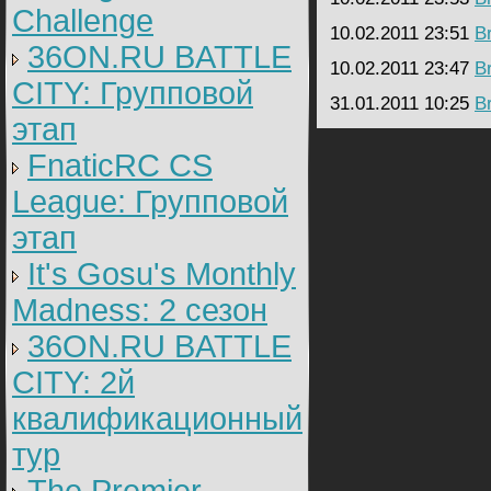
Challenge
10.02.2011 23:51
B
36ON.RU BATTLE
10.02.2011 23:47
B
CITY: Групповой
31.01.2011 10:25
B
этап
FnaticRC CS
League: Групповой
этап
It's Gosu's Monthly
Madness: 2 сезон
36ON.RU BATTLE
CITY: 2й
квалификационный
тур