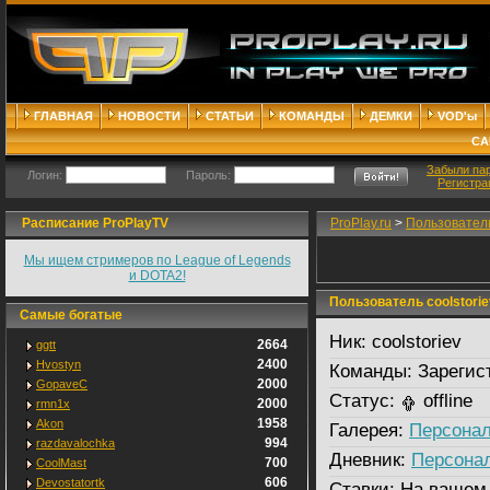
ГЛАВНАЯ
НОВОСТИ
СТАТЬИ
КОМАНДЫ
ДЕМКИ
VOD'ы
СА
Забыли па
Логин:
Пароль:
Регистра
Расписание ProPlayTV
ProPlay.ru
>
Пользовател
Мы ищем стримеров по League of Legends
и DOTA2!
Пользователь coolstorie
Самые богатые
Ник:
coolstoriev
2664
ggtt
2400
Hvostyn
Команды:
Зарегис
2000
GopaveC
Статус:
offline
2000
rmn1x
1958
Akon
Галерея:
Персонал
994
razdavalochka
Дневник:
Персона
700
CoolMast
606
Devostatortk
Ставки:
На вашем