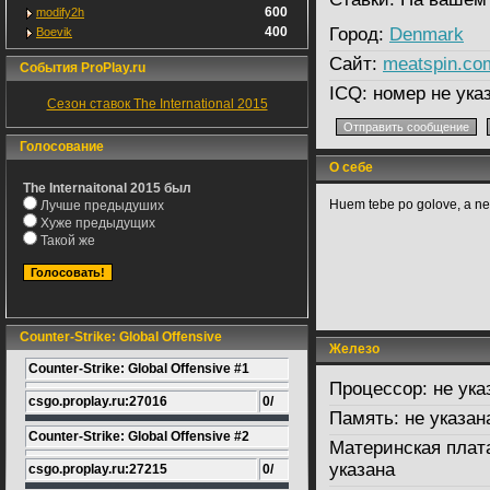
600
modify2h
400
Город:
Denmark
Boevik
Сайт:
meatspin.co
События ProPlay.ru
ICQ:
номер не ука
Сезон ставок The International 2015
Голосование
О себе
The Internaitonal 2015 был
Huem tebe po golove, a ne
Лучше предыдуших
Хуже предыдущих
Такой же
Counter-Strike: Global Offensive
Железо
Counter-Strike: Global Offensive #1
Процессор:
не ука
csgo.proplay.ru:27016
0/
Память:
не указан
Counter-Strike: Global Offensive #2
Материнская плат
указана
csgo.proplay.ru:27215
0/