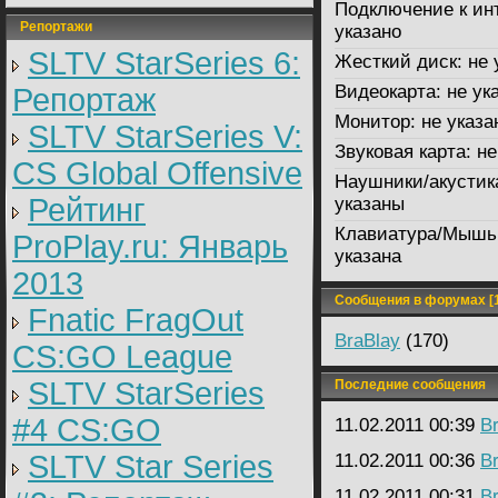
Подключение к ин
Репортажи
указано
SLTV StarSeries 6:
Жесткий диск:
не 
Видеокарта:
не ук
Репортаж
Монитор:
не указа
SLTV StarSeries V:
Звуковая карта:
не
CS Global Offensive
Наушники/акустик
Рейтинг
указаны
Клавиатура/Мышь
ProPlay.ru: Январь
указана
2013
Сообщения в форумах [1
Fnatic FragOut
BraBlay
(170)
CS:GO League
SLTV StarSeries
Последние сообщения
#4 CS:GO
11.02.2011 00:39
B
SLTV Star Series
11.02.2011 00:36
B
11.02.2011 00:31
B