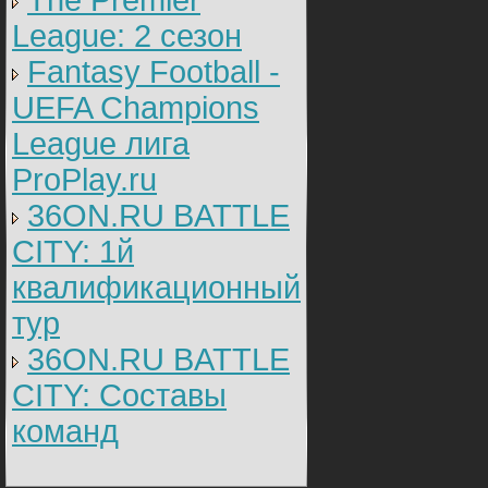
The Premier
League: 2 cезон
Fantasy Football -
UEFA Champions
League лига
ProPlay.ru
36ON.RU BATTLE
CITY: 1й
квалификационный
тур
36ON.RU BATTLE
CITY: Составы
команд