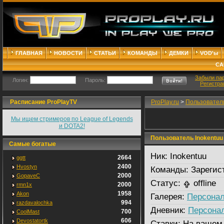
ГЛАВНАЯ
НОВОСТИ
СТАТЬИ
КОМАНДЫ
ДЕМКИ
VOD'ы
СА
Забыли па
Логин:
Пароль:
Регистра
Расписание ProPlayTV
ProPlay.ru
>
Пользовател
Мы ищем стримеров по League of Legends
и DOTA2!
Пользователь Inokentuu
Самые богатые
Ник:
Inokentuu
2664
ggtt
2400
Hvostyn
Команды:
Зарегис
2000
GopaveC
Статус:
offline
2000
rmn1x
1958
Akon
Галерея:
Персонал
994
razdavalochka
Дневник:
Персона
700
CoolMast
606
Devostatortk
Ставки:
На вашем