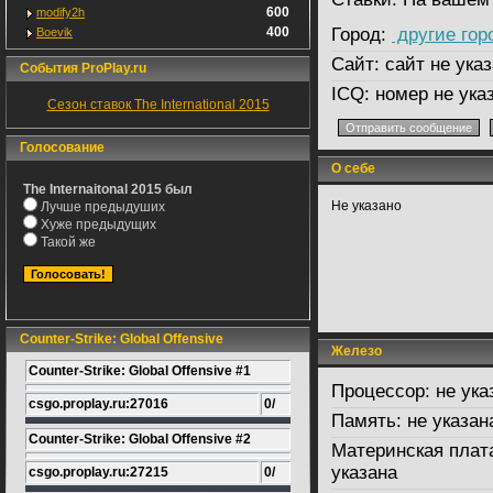
600
modify2h
400
Город:
другие гор
Boevik
Сайт:
сайт не указ
События ProPlay.ru
ICQ:
номер не ука
Сезон ставок The International 2015
Голосование
О себе
The Internaitonal 2015 был
Не указано
Лучше предыдуших
Хуже предыдущих
Такой же
Counter-Strike: Global Offensive
Железо
Counter-Strike: Global Offensive #1
Процессор:
не ука
csgo.proplay.ru:27016
0/
Память:
не указан
Counter-Strike: Global Offensive #2
Материнская плат
указана
csgo.proplay.ru:27215
0/