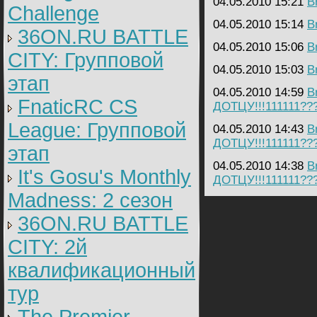
04.05.2010 15:21
B
Challenge
04.05.2010 15:14
B
36ON.RU BATTLE
04.05.2010 15:06
B
CITY: Групповой
04.05.2010 15:03
B
этап
04.05.2010 14:59
B
FnaticRC CS
ДОТЦУ!!!111111??
League: Групповой
04.05.2010 14:43
B
ДОТЦУ!!!111111??
этап
04.05.2010 14:38
B
It's Gosu's Monthly
ДОТЦУ!!!111111??
Madness: 2 сезон
36ON.RU BATTLE
CITY: 2й
квалификационный
тур