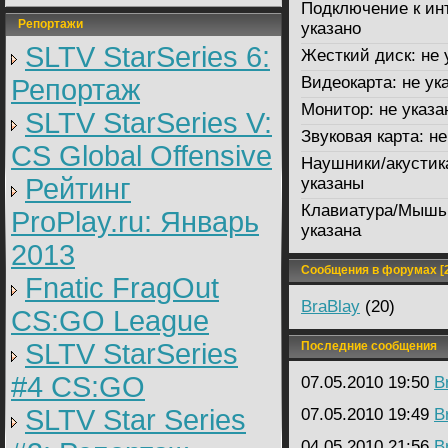
Подключение к ин
Репортажи
указано
SLTV StarSeries 6:
Жесткий диск:
не 
Видеокарта:
не ук
Репортаж
Монитор:
не указа
SLTV StarSeries V:
Звуковая карта:
не
CS Global Offensive
Наушники/акустик
Рейтинг
указаны
Клавиатура/Мышь
ProPlay.ru: Январь
указана
2013
Сообщения в форумах [2
Fnatic FragOut
BraBlay
(20)
CS:GO League
SLTV StarSeries
Последние сообщения
#4 CS:GO
07.05.2010 19:50
B
SLTV Star Series
07.05.2010 19:49
B
04.05.2010 21:56
B