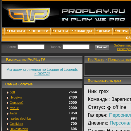
ГЛАВНАЯ
НОВОСТИ
СТАТЬИ
КОМАНДЫ
ДЕМКИ
VOD'ы
СА
Забыли па
Логин:
Пароль:
Регистра
Расписание ProPlayTV
ProPlay.ru
>
Пользовател
Мы ищем стримеров по League of Legends
и DOTA2!
Пользователь rpex
Самые богатые
Ник:
rpex
2664
ggtt
2400
Hvostyn
Команды:
Зарегис
2000
GopaveC
Статус:
offline
2000
rmn1x
1958
Akon
Галерея:
Персонал
994
razdavalochka
Дневник:
Персона
700
CoolMast
606
Devostatortk
Ставки:
На вашем