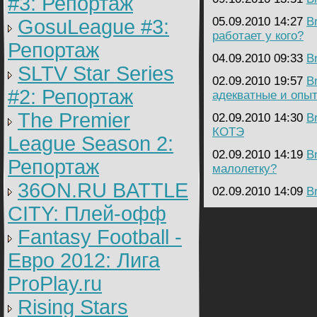
#3: Репортаж
05.09.2010 14:27
B
GosuLeague #3:
работает у кого?
Репортаж
04.09.2010 09:33
B
SLTV Star Series
02.09.2010 19:57
B
#2: Репортаж
адекватные и опыт
The Premier
02.09.2010 14:30
B
КОТЭ
League Season 2:
02.09.2010 14:19
B
Репортаж
малолетку?
36ON.RU BATTLE
02.09.2010 14:09
B
CITY: Плей-офф
Fantasy Football -
Евро 2012: Лига
ProPlay.ru
Rising Stars