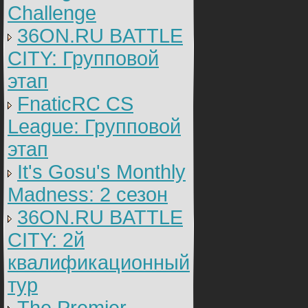
Challenge
36ON.RU BATTLE
CITY: Групповой
этап
FnaticRC CS
League: Групповой
этап
It's Gosu's Monthly
Madness: 2 сезон
36ON.RU BATTLE
CITY: 2й
квалификационный
тур