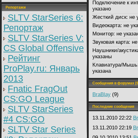
Подключение к инт
Репортажи
указано
SLTV StarSeries 6:
Жесткий диск:
не 
Видеокарта:
не ук
Репортаж
Монитор:
не указа
SLTV StarSeries V:
Звуковая карта:
не
CS Global Offensive
Наушники/акустик
Рейтинг
указаны
Клавиатура/Мышь
ProPlay.ru: Январь
указана
2013
Сообщения в форумах [9
Fnatic FragOut
BraBlay
(9)
CS:GO League
SLTV StarSeries
Последние сообщения
#4 CS:GO
13.11.2010 22:22
B
SLTV Star Series
13.11.2010 22:19
B
09.10.2010 13:51
B