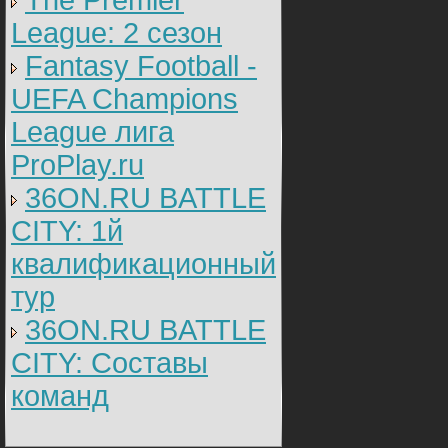
The Premier
League: 2 cезон
Fantasy Football -
UEFA Champions
League лига
ProPlay.ru
36ON.RU BATTLE
CITY: 1й
квалификационный
тур
36ON.RU BATTLE
CITY: Составы
команд