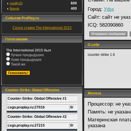
600
modify2h
400
Город:
Уфа
Boevik
Сайт:
сайт не указ
События ProPlay.ru
ICQ:
582090860
Сезон ставок The International 2015
Голосование
О себе
The Internaitonal 2015 был
counter strike 1.6
Лучше предыдуших
Хуже предыдущих
Такой же
Counter-Strike: Global Offensive
Железо
Counter-Strike: Global Offensive #1
Процессор:
не ука
csgo.proplay.ru:27016
0/
Память:
не указан
Counter-Strike: Global Offensive #2
Материнская плат
указана
csgo.proplay.ru:27215
0/