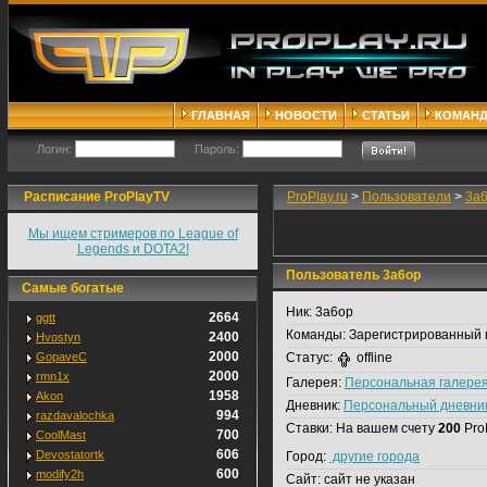
ГЛАВНАЯ
НОВОСТИ
СТАТЬИ
КОМАН
Логин:
Пароль:
Расписание ProPlayTV
ProPlay.ru
>
Пользователи
>
3a
Мы ищем стримеров по League of
Legends и DOTA2!
Пользователь 3a6op
Самые богатые
Ник:
3a6op
2664
ggtt
Команды:
Зарегистрированный 
2400
Hvostyn
2000
GopaveC
Статус:
offline
2000
rmn1x
Галерея:
Персональная галере
1958
Akon
Дневник:
Персональный дневни
994
razdavalochka
Ставки:
На вашем счету
200
Pro
700
CoolMast
606
Devostatortk
Город:
другие города
600
modify2h
Сайт:
сайт не указан