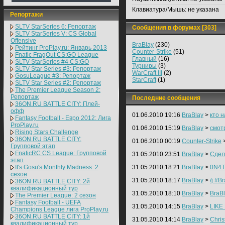
Клавиатура/Мышь:
не указана
Репортажи
SLTV StarSeries 6: Репортаж
Сообщения в форумах [303]
SLTV StarSeries V: CS Global
Offensive
BraBlay
(230)
Рейтинг ProPlay.ru: Январь 2013
Counter-Strike
(51)
Fnatic FragOut CS:GO League
Главный
(16)
SLTV StarSeries #4 CS:GO
Турниры
(3)
SLTV Star Series #3: Репортаж
WarCraft III
(2)
GosuLeague #3: Репортаж
StarCraft
(1)
SLTV Star Series #2: Репортаж
The Premier League Season 2:
Репортаж
Последние сообщения
36ON.RU BATTLE CITY: Плей-
офф
01.06.2010 19:16
BraBlay
>
кто 
Fantasy Football - Евро 2012: Лига
ProPlay.ru
01.06.2010 15:19
BraBlay
>
смот
Rising Stars Challenge
36ON.RU BATTLE CITY:
01.06.2010 00:19
Counter-Strike
Групповой этап
FnaticRC CS League: Групповой
31.05.2010 23:51
BraBlay
>
Сдел
этап
It's Gosu's Monthly Madness: 2
31.05.2010 18:21
BraBlay
>
0N4T
сезон
31.05.2010 18:17
BraBlay
>
/j #B
36ON.RU BATTLE CITY: 2й
квалификационный тур
31.05.2010 18:10
BraBlay
>
BraBl
The Premier League: 2 cезон
Fantasy Football - UEFA
31.05.2010 14:15
BraBlay
>
LIKE 
Champions League лига ProPlay.ru
36ON.RU BATTLE CITY: 1й
31.05.2010 14:14
BraBlay
>
Chris
квалификационный тур