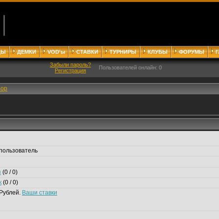
ДЫ
ДЕМКИ
VOD'ы
СТАВКИ
ТУРНИРЫ
КЛУБЫ
ФОРУМЫ
Забыли пароль?
Пользователей онлайн: 0
Регистрация
6op
пользователь
я
(0 / 0)
к
(0 / 0)
Рублей.
Ваши ставки