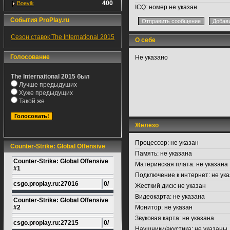
400
Boevik
ICQ:
номер не указан
События ProPlay.ru
Сезон ставок The International 2015
О себе
Голосование
Не указано
The Internaitonal 2015 был
Лучше предыдуших
Хуже предыдущих
Такой же
Железо
Процессор:
не указан
Counter-Strike: Global Offensive
Память:
не указана
Counter-Strike: Global Offensive
Материнская плата:
не указана
#1
Подключение к интернет:
не ука
csgo.proplay.ru:27016
0/
Жесткий диск:
не указан
Видеокарта:
не указана
Counter-Strike: Global Offensive
#2
Монитор:
не указан
Звуковая карта:
не указана
csgo.proplay.ru:27215
0/
Наушники/акустика:
не указаны