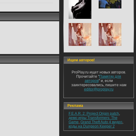
Ищем авторов!
ProPlay.ru ищет новых авторов.
Прочитайте "
Памятку для
авторов
" и, если
заинтересовались, пишите нам
editor@proplay.ru
Реклама
F.E.A.R. 2: Project Origin patch
,
демо игры Transformers: The
Game
,
Grand Theft Auto 4 видео
,
коды на Dungeon Keeper 2