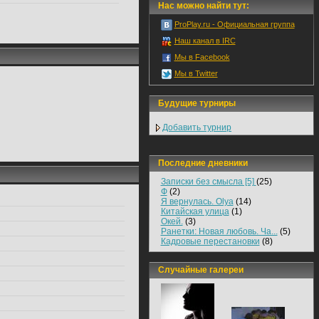
Нас можно найти тут:
ProPlay.ru - Официальная группа
Наш канал в IRC
Мы в Facebook
Мы в Twitter
Будущие турниры
Добавить турнир
Последние дневники
Записки без смысла [5]
(25)
Ф
(2)
Я вернулась. Olya
(14)
Китайская улица
(1)
Окей.
(3)
Ранетки: Новая любовь. Ча...
(5)
Кадровые перестановки
(8)
Случайные галереи