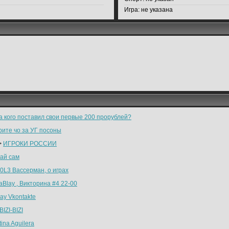
Игра:
не указана
на кого поставил свои первые 200 прорублей?
рите чо за УГ посоны
>
ИГРОКИ РОССИИ
ай сам
0L3 Вассерман, о играх
raBlay , Викторина #4 22-00
ay Vkontakte
BIZI-BIZI
tina Aguilera