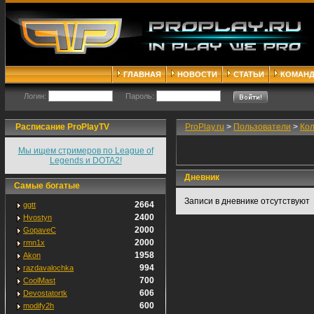
ГЛАВНАЯ
НОВОСТИ
СТАТЬИ
КОМАН
Логин:
Пароль:
Расписание ProPlayTV
ProPlay.ru
>
Пользователи
>
Ко
Мы ищем стримеров по League of
Legends и DOTA2!
Дневник
Самые богатые
Записи в дневнике отсутствуют
2664
ggtt
2400
Hvostyn
2000
GopaveC
2000
rmn1x
1958
Akon
994
razdavalochka
700
CoolMast
606
Devostatortk
600
modify2h