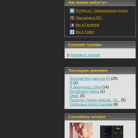
Нас можно найти тут:
ProPlay.ru - Официальная группа
Наш канал в IRC
Мы в Facebook
Мы в Twitter
Будущие турниры
Добавить турнир
Последние дневники
Записки без смысла [5]
(25)
Ф
(2)
Я вернулась. Olya
(14)
Китайская улица
(1)
Окей.
(3)
Ранетки: Новая любовь. Ча...
(5)
Кадровые перестановки
(8)
Случайные галереи