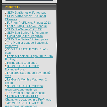
Репортажи
SLTV StarSeries 6: Репортаж
SLTV StarSeries V: CS Global
Offensive
Рейтинг ProPlay.ru: Январь 2013
Fnatic FragOut CS:GO League
SLTV StarSeries #4 CS:GO
SLTV Star Series #3: Репортаж
GosuLeague #3: Репортаж
SLTV Star Series #2: Репортаж
The Premier League Season 2:
Репортаж
36ON.RU BATTLE CITY: Плей-
офф
Fantasy Football - Евро 2012: Лига
ProPlay.ru
Rising Stars Challenge
36ON.RU BATTLE CITY:
Групповой этап
FnaticRC CS League: Групповой
этап
It's Gosu's Monthly Madness: 2
сезон
36ON.RU BATTLE CITY: 2й
квалификационный тур
The Premier League: 2 cезон
Fantasy Football - UEFA
Champions League лига ProPlay.ru
36ON.RU BATTLE CITY: 1й
квалификационный тур