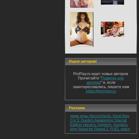
Ищем авторов!
ProPlay.ru ищет новых авторов.
Прочитайте "
Памятку для
авторов
" и, если
заинтересовались, пишите нам
editor@proplay.ru
Реклама
демо игры NecroVisioN
,
Devil May
Cry 3: Dante's Awakening Special
Edition скачать торрент
,
продать
игру Need for Speed 2
,
FUEL patch